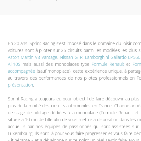
En 20 ans, Sprint Racing s’est imposé dans le domaine du loisir comm
voitures sont à piloter sur 25 circuits parmi les modèles les plus 
Aston Martin V8 Vantage
,
Nissan GTR
,
Lamborghini Gallardo LP560
A110S
mais aussi des monoplaces type
Formule Renault
et
For
accompagnée
(sauf monoplace), cette expérience unique, à partag
au travers des performances de nos pilotes professionnels en F
présentation
.
Sprint Racing a toujours eu pour objectif de faire découvrir au plus
plus de la moitié des circuits automobiles en France. Chaque anné
de stage de pilotage dédiées à la monoplace (Formule Renault et
située à 10 mn de Lille afin de vous mettre à disposition dans les m
accueillis par nos équipes de passionnés qui sont assistées sur 
Luxembourg. Ils sont là pour vous faire progresser et vous faire déco
« itinérante » et a développé sur ce point un réel savoir-faire. Nou