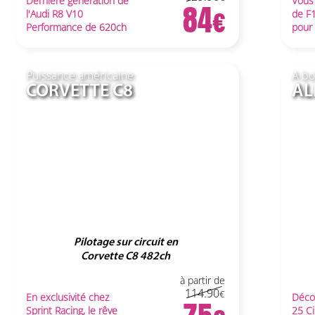
Dernière génération de
Vous
84
l'Audi R8 V10
de F1
Performance de 620ch
pour 
Puissance américaine
A bo
CORVETTE C8
AL
Pilotage sur circuit en
Corvette C8
482ch
à partir de
114.90
En exclusivité chez
Déco
Sprint Racing, le rêve
25 Ci