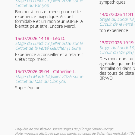
Stage du Lundi 13 Juillet 2026 sur le
sympathiques
Circuit du Var (83)
Bonjour à tous et merci pour cette
14/07/2026 11:41 
expérience magnifique. Accueil
Stage du Lundi 13 J
formidable et un moniteur SUPER. A
Circuit de la Fert
bientôt peut être. Encore Merci.
top experience
15/07/2026 14:18 - Léo D.
13/07/2026 19:19 
Stage du Lundi 13 Juillet 2026 sur le
Stage du Lundi 13 J
Circuit de la Ferté Gaucher (1.6km)
Circuit du Var (83)
Expérience à conseiller et à refaire !
Des moniteurs au to
C'était top, merci.
agréable, qui mette
l’installation dans 
15/07/2026 09:04 - Catherine L.
des tours de pist
Stage du Mardi 14 Juillet 2026 sur le
BRAVO
Circuit du Mas du Clos (23)
Super équipe.
Enquête de satisfaction sur les stages de pilotage Sprint Racing:
Note moyenne attribuée par nos clients au cours de 6 derniers mois:8.6 / 10 (