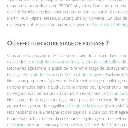
nous avons accueilli plus de 750000 stagiaires. Nous entretenons
ont été formés chez les constructeurs et sont aujourd’hui tous des
Martin, Audi, Alpine, Nissan, Mustang Shelby, Corvette). En plus
mis également en place un partenariat avec
les Ateliers du Detailing
Où effectuer votre stage de pilotage ?
Vous aurez la possibilité de faire votre stage de pilotage dans le n
exclusivité: le
Circuit de Croix-en-ternois
, le
Circuit d'Abbeville
et le
Découvrez également le plaisir de faire votre stage de pilotage ent
Racing), le
Circuit de Clastres
et le
Circuit des Ecuyers
(Exclusivité S
Nous vous proposons également de faire votre stage de pilotage da
Partons ensuite dans le Sud-Est de la France pour piloter sur 3 ma
ou Avignon avec de nouveau 3 circuits en exclusivité: le
Circuit du V
Nos stages de pilotage sont également possible en région Rhône-
au nord de Lyon sur le magnifique
Circuit de la Bresse
(Exclusivité S
Nos habitants de la Bretagne et des pays de la Loire pourront égale
Pour ceux qui habitent sur la côté ouest, le pilotage sur nos véhic
de Nogaro
avec au choix sa piste en version "école" de 2.2km ou e