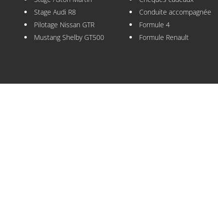
Stage Audi R8
Conduite accompagnée
Pilotage Nissan GTR
Formule 4
Mustang Shelby GT500
Formule Renault