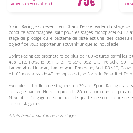
75
américain vous attend
nouve
Sprint Racing est devenu en 20 ans l'école leader du stage d
conduite accompagnée (sauf pour les stages monoplace) ou 17 ans
stage de pilotage ou le baptême de piste est une idée cadeau ex
objectif de vous apporter un souvenir unique et inoubliable.
Sprint Racing est propriétaire de plus de 180 voitures parmi les
488 GTB
,
Porsche 991 GT3
,
Porsche 992 GT3
,
Porsche 991 
Lamborghini Huracan
,
Lamborghini Temerario
,
Audi R8 V10
,
Corvet
A110S
mais aussi de 45 monoplaces type
Formule Renault
et
Form
Avec plus d'1 million de stagiaires en 20 ans, Sprint Racing est la
s
de stage par an
. Notre équipe de 80 collaborateurs et plus de
Novembre. Ce gage de sérieux et de qualité, ce sont encore celle
de nos stagiaires
.
A très bientôt sur l’un de nos stages.