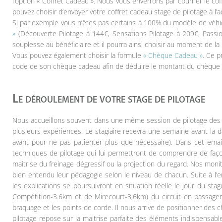
l’option « Coffret Cadeau ». Nous vous enverrons par courrier le cof
pouvez choisir d’envoyer votre coffret cadeau stage de pilotage à l’
Si par exemple vous n’êtes pas certains à 100% du modèle de véhicu
»
(Découverte Pilotage à 144€, Sensations Pilotage à 209€, Passio
souplesse au bénéficiaire et il pourra ainsi choisir au moment de la r
Vous pouvez également choisir la formule
« Chèque Cadeau »
. Ce p
code de son chèque cadeau afin de déduire le montant du chèque 
Le déroulement de votre stage de pilotage
Nous accueillons souvent dans une même session de pilotage des per
plusieurs expériences. Le stagiaire recevra une semaine avant la d
avant pour ne pas patienter plus que nécessaire). Dans cet email
techniques de pilotage qui lui permettront de comprendre de faço
maitrise du freinage dégressif ou la projection du regard. Nos moni
bien entendu leur pédagogie selon le niveau de chacun. Suite à l’
les explications se poursuivront en situation réelle le jour du st
Compétition-3.6km et de Mirecourt-3,6km) du circuit en passager 
braquage et les points de corde. Il nous arrive de positionner des c
pilotage repose sur la maitrise parfaite des éléments indispensables 