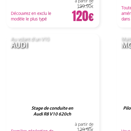
à partir de
199.90
Tout
120
Découvrez en exclu le
amér
modèle le plus typé
dans
Au volant d'un V10
Mait
AUDI
MO
Stage de conduite en
Pil
Audi R8 V10
620ch
à partir de
129.90