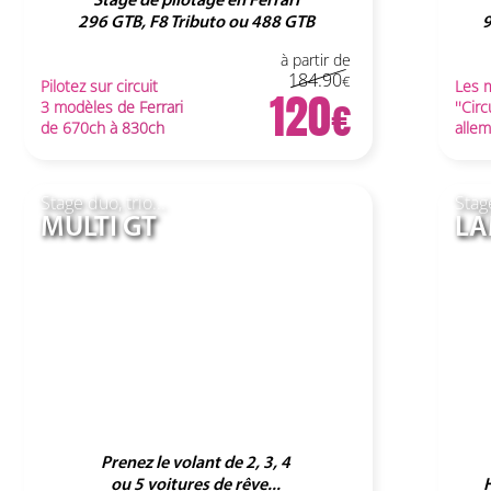
Stage de pilotage en Ferrari
296 GTB, F8 Tributo ou 488 GTB
9
à partir de
184.90
Pilotez sur circuit
Les 
120
3 modèles de Ferrari
''Cir
de 670ch à 830ch
allem
Stage duo, trio...
Stag
MULTI GT
LA
Prenez le volant de 2, 3, 4
ou 5 voitures de rêve...