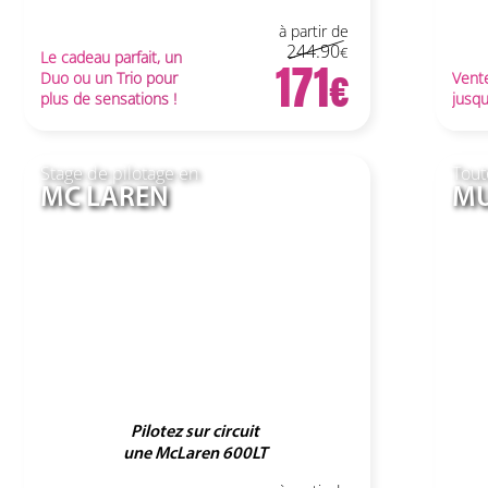
à partir de
244.90
Le cadeau parfait, un
171
Duo ou un Trio pour
Vent
plus de sensations !
jusq
Stage de pilotage en
Tout
MC LAREN
M
Pilotez sur circuit
une McLaren 600LT