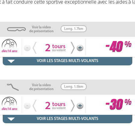
t à fait conduire cette sportive exceptionnelle avec les aides à 
Voir la video
Long. 1.7km
de présentation
2
tours
au volant
VOIR LES STAGES MULTI-VOLANTS
Voir la video
Long. 1.5km
de présentation
2
tours
au volant
VOIR LES STAGES MULTI-VOLANTS