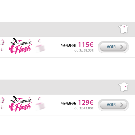
115
164.90
VOIR
ou 3x 38.33
129
184.90
VOIR
ou 3x 43.00