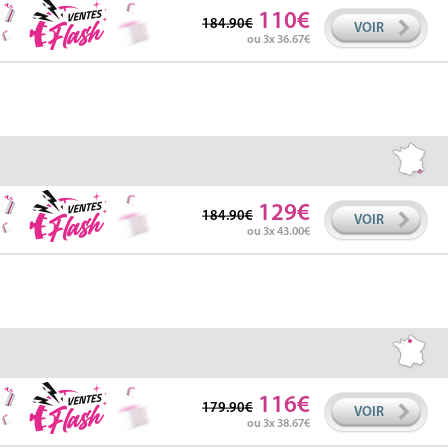
110
184.90
VOIR
ou 3x 36.67
129
184.90
VOIR
ou 3x 43.00
116
179.90
VOIR
ou 3x 38.67