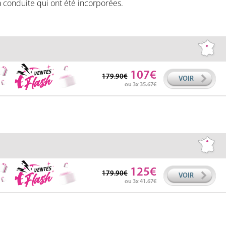
la conduite qui ont été incorporées.
107
179.90
VOIR
ou 3x 35.67
125
179.90
VOIR
ou 3x 41.67