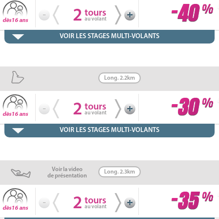
2
tours
au volant
VOIR LES STAGES MULTI-VOLANTS
Long. 2.2km
2
tours
au volant
VOIR LES STAGES MULTI-VOLANTS
Voir la video
Long. 2.3km
de présentation
2
tours
au volant