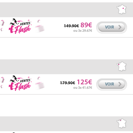
89
149.90
VOIR
ou 3x 29.67
125
179.90
VOIR
ou 3x 41.67