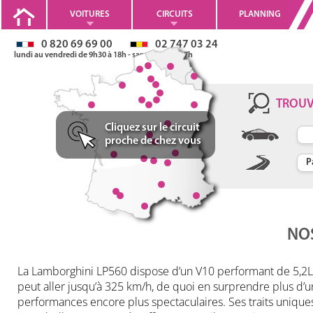
VOITURES
CIRCUITS
PLANNING
0 820 69 69 00
02 747 03 24
lundi au vendredi de 9h30 à 18h - samedi 10h à 17h
Stages de pilotage en
TROU
Lamborghini Gallar
Cliquez sur le circuit
proche de chez vous
10cyl. de 560ch
0-100km/h en 3,7s
V max: 325km/h
NOS
La Lamborghini LP560 dispose d’un V10 performant de 5,2L qu
peut aller jusqu’à 325 km/h, de quoi en surprendre plus d’u
performances encore plus spectaculaires. Ses traits unique