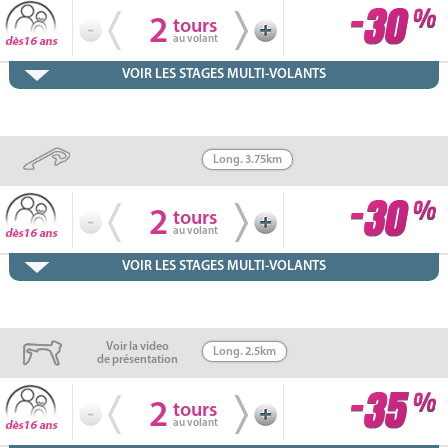
2
tours
au volant
VOIR LES STAGES MULTI-VOLANTS
Long. 3.75km
2
tours
au volant
VOIR LES STAGES MULTI-VOLANTS
Voir la video
Long. 2.5km
de présentation
2
tours
au volant