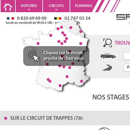
VOITURES
CIRCUITS
PLANNING
0 820 69 69 00
02 747 03 24
lundi au vendredi de 9h30 à 18h - samedi 10h à 17h
Stages de pilotage en
Porsche Cayman S
TROU
Cliquez sur le circuit
proche de chez vous
4cyl. de 350ch
0-100km/h en 4,4s
V max: 285km/h
NOS STAGES
SUR LE
CIRCUIT DE TRAPPES (78)