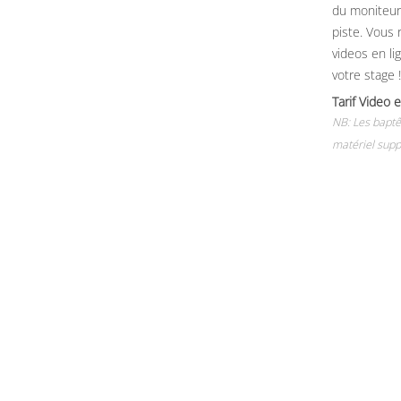
du moniteur, 
piste. Vous 
videos en li
votre stage !
Tarif Vide
NB: Les baptê
matériel supp