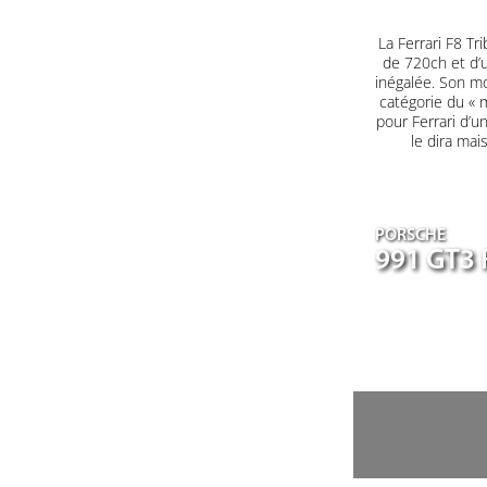
La Ferrari F8 T
de 720ch et d’u
inégalée. Son mo
catégorie du « m
pour Ferrari d’u
le dira mai
PORSCHE
991 GT3 