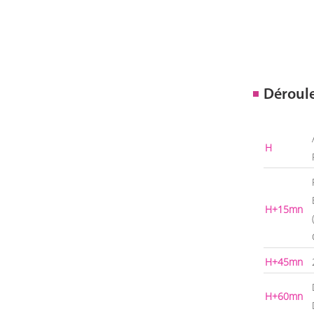
Déroul
H
H+15mn
H+45mn
H+60mn