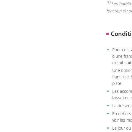
(1)
Les horaires
fonction du p
Conditi
Pour ce st
d'une fran
circuit sui
Une option
franchise.
piste.
Les accom
laisse) ne 
La présenc
En dehors 
voir les m
Le jour du