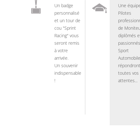
Un badge
Une équip
personnalisé
Pilotes
et un tour de
professionn
cou "Sprint
de Moniteu
Racing" vous
diplômés e
seront remis
passionnés
à votre
Sport
arrivée.
Automobil
Un souvenir
répondront
indispensable
toutes vos
!
attentes...