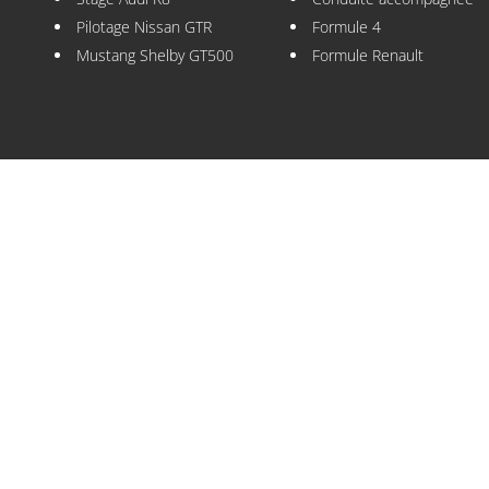
Pilotage Nissan GTR
Formule 4
Mustang Shelby GT500
Formule Renault