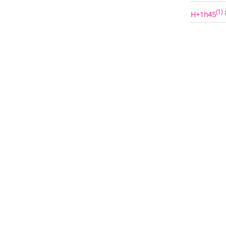
(1)
H+1h45