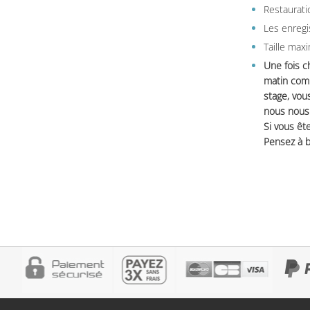
Restauratio
Les enregi
Taille max
Une fois c
matin comm
stage, vou
nous nous 
Si vous ête
Pensez à b