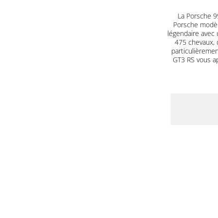
La Porsche 99
Porsche modèle
légendaire avec 
475 chevaux, 
particulièrement
GT3 RS vous a