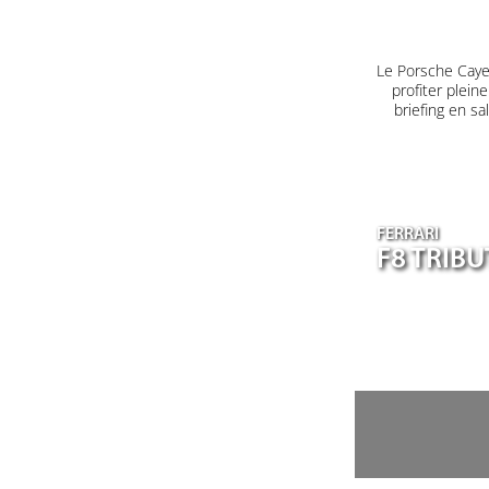
Le Porsche Caye
profiter plein
briefing en s
FERRARI
F8 TRIB