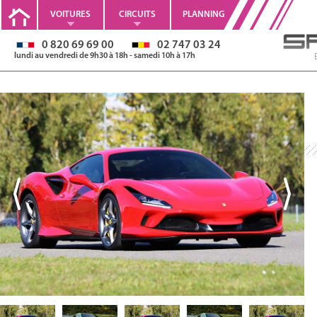
VOITURES
CIRCUITS
PLANNING
0 820 69 69 00
02 747 03 24
lundi au vendredi de 9h30 à 18h - samedi 10h à 17h