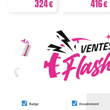
324
416
Badge
Encadrement