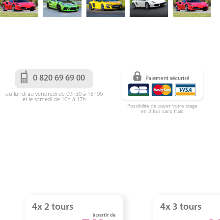
0 820 69 69 00
du lundi au vendredi de 09h30 à 18h00
et le samedi de 10h à 17h
Possibilité de payer votre stage
en 3 fois sans frais
4x 2 tours
4x 3 tours
à partir de