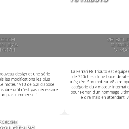
560ch
V8 bitu
n 3,7s
0-100k
5km/h
V ma
La Ferrari F8 Tributo est équip
nouveau design et une série
de 720ch et d’une boite de vit
s les modifications les plus
inégalée. Son moteur V8 a rempor
 Le moteur V10 de 5.2l dispose
catégorie du « moteur internatio
s dire qu’il n’est pas nécessaire
pour Ferrari d’un hommage ultime
r un plaisir immense !
le dira mais en attendant, v
PORSCHE