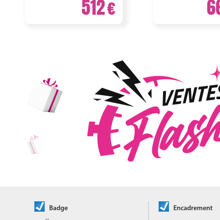
512
6
Badge
Encadrement