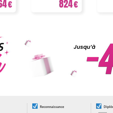
64
824
Reconnaissance
Dipl