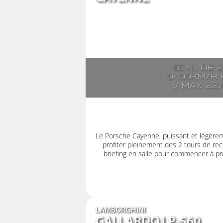
6cyl. de 
0-100km/h e
V max: 22
Le Porsche Cayenne, puissant et légère
profiter pleinement des 2 tours de rec
briefing en salle pour commencer à pre
LAMBORGHINI
GALLARDO LP-560