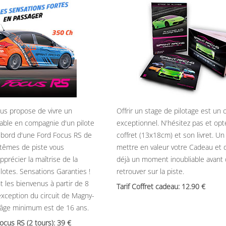
ous propose de vivre un
Offrir un stage de pilotage est un
able en compagnie d'un pilote
exceptionnel. N'hésitez pas et opt
 bord d'une Ford Focus RS de
coffret (13x18cm) et son livret. U
têmes de piste vous
mettre en valeur votre Cadeau et 
précier la maîtrise de la
déjà un moment inoubliable avant
ilotes. Sensations Garanties !
retrouver sur la piste.
t les bienvenus à partir de 8
Tarif Coffret cadeau: 12.90
’exception du circuit de Magny-
’âge minimum est de 16 ans.
Focus RS (2 tours): 39