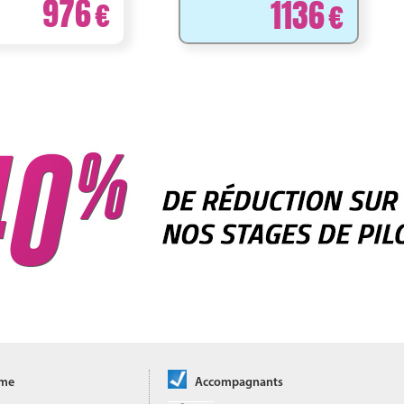
976
1136
ôme
Accompagnants