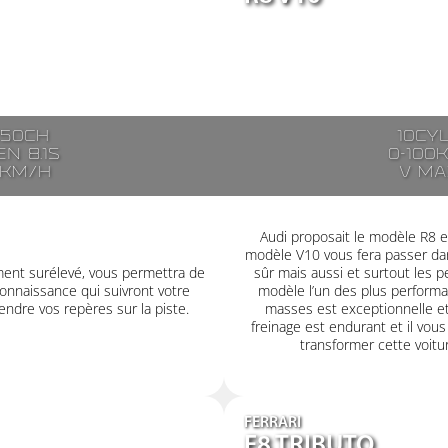
250ch
10cy
n 8.1s
0-100
7km/h
V ma
Audi proposait le modèle R8 en
modèle V10 vous fera passer dan
ment surélevé, vous permettra de
sûr mais aussi et surtout les
onnaissance qui suivront votre
modèle l’un des plus performa
ndre vos repères sur la piste.
masses est exceptionnelle et
freinage est endurant et il vous 
transformer cette voitu
FERRARI
F8 TRIBUTO