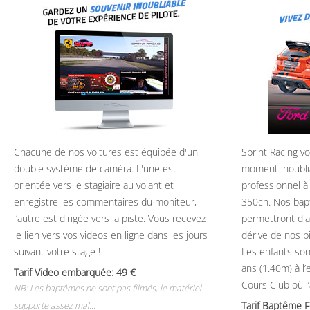
Chacune de nos voitures est équipée d'un
Sprint Racing v
double système de caméra. L'une est
moment inoubli
orientée vers le stagiaire au volant et
professionnel à
enregistre les commentaires du moniteur,
350ch. Nos bap
l’autre est dirigée vers la piste. Vous recevez
permettront d'ap
le lien vers vos videos en ligne dans les jours
dérive de nos p
suivant votre stage !
Les enfants son
ans (1.40m) à l
Tarif Video embarquée: 49
Cours Club où l
NB: Les baptêmes ne sont pas filmés, le matériel
Tarif Baptême 
supporte assez mal...