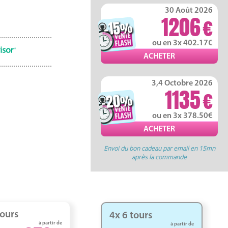
30 Août 2026
1206
-15
%
ou en 3x 402.17
3,4 Octobre 2026
1135
-20
%
ou en 3x 378.50
Envoi du bon cadeau par email en 15mn
après la commande
tours
4x 6 tours
à partir de
à partir de