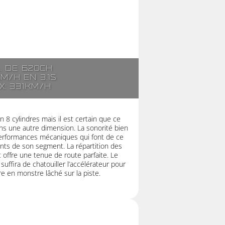
l. de 620ch
km/h en 3.1s
x: 331km/h
 8 cylindres mais il est certain que ce
s une autre dimension. La sonorité bien
 performances mécaniques qui font de ce
nts de son segment. La répartition des
 offre une tenue de route parfaite. Le
suffira de chatouiller l’accélérateur pour
re en monstre lâché sur la piste.