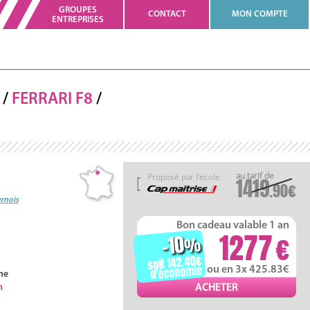
GROUPES
CONTACT
MON COMPTE
ENTREPRISES
/
FERRARI
F8
/
Proposé par l'école:
1419
.90
ernois
Bon cadeau valable 1 an
1277
-10
%
soit 142.40
d'économie
ou en 3x 425.83
ne
h