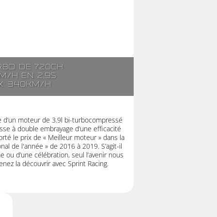
rbo de 720ch
m/h en 2,9s
x: 340km/h
ée d’un moteur de 3.9l bi-turbocompressé
esse à double embrayage d’une efficacité
té le prix de « Meilleur moteur » dans la
nal de l'année » de 2016 à 2019. S’agit-il
 ou d’une célébration, seul l’avenir nous
enez la découvrir avec Sprint Racing.