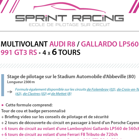
Ecole de Pilotage sur Circuit
MULTIVOLANT
AUDI
R8
/
GALLARDO
LP560
6
991 GT3
RS
TOURS
4
X
Stage de pilotage sur le Stadium Automobile d'Abbeville (80)
Longueur 2300 m
Formule également disponible sur les circuits
de Folembray (02)
,
de Croix-en-T
(62)
,
de Clastres (02)
et
de Mettet (B)
Cette formule comprend:
Tour de cou et badge personnalisé
+ Briefing video sur les conseils de pilotage et de sécurité
+ 2 tours de découverte du circuit en passager à bord d'un Porsche Cayen
+ 6 tours de circuit au volant d'une Lamborghini Gallardo LP560 de 560c
+ 6 tours de circuit au volant d'une Ferrari F8 Tributo de 720ch