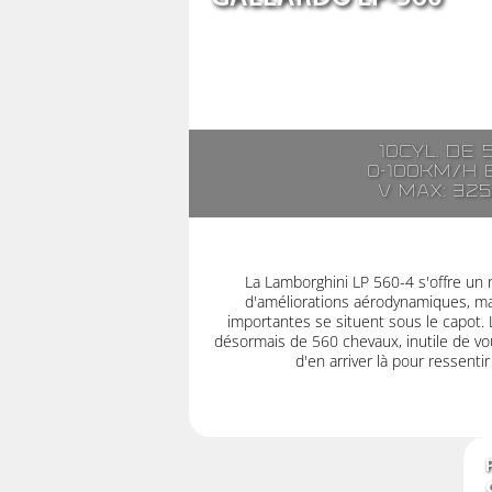
10cyl. de 
0-100km/h e
V max: 32
La Lamborghini LP 560-4 s'offre un 
d'améliorations aérodynamiques, mai
importantes se situent sous le capot.
désormais de 560 chevaux, inutile de vou
d'en arriver là pour ressenti