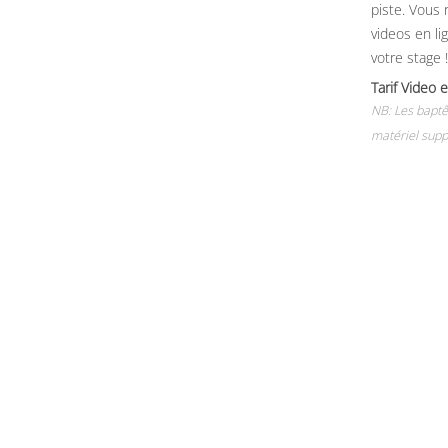
piste. Vous 
videos en li
votre stage !
Tarif Vide
NB: Les baptê
matériel supp