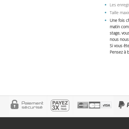
Les enregi
Taille max
Une fois c
matin comm
stage, vou
nous nous 
Si vous ête
Pensez à b