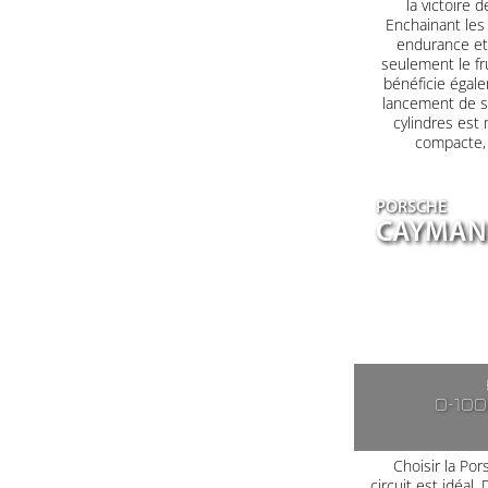
la victoire 
Enchainant les 
endurance et 
seulement le fr
bénéficie égale
lancement de s
cylindres est
compacte, a
PORSCHE
CAYMAN 
0-10
Choisir la Po
circuit est idéal