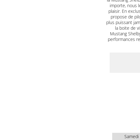
importe, nous le
plaisir. En excl
propose de pilo
plus puissant jam
la boite de 
Mustang Shelby
performances red
Samedi