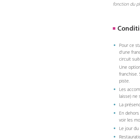
fonction du p
Conditi
Pour ce st
d'une fran
circuit sui
Une option
franchise.
piste.
Les accom
laisse) ne 
La présenc
En dehors 
voir les m
Le jour du
Restauratio