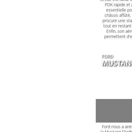
PDK rapide et 
essentielle po
châssis affûté
procure une sta
tout en restant
Enfin, son aé
permettent d'e
FORD
MUSTANG
Ford nous a ané
la Mustang Shel