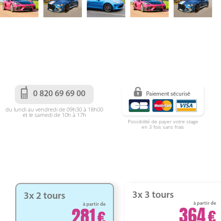
0 820 69 69 00
du lundi au vendredi de 09h30 à 18h00
et le samedi de 10h à 17h
Possibilité de payer votre stage
en 3 fois sans frais
3x 3 tours
3x 2 tours
à partir de
à partir de
364
281