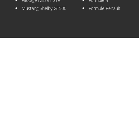
Pilotage Nissan GTR
Formule 4
Mustang Shelby GT500
Formule Renault