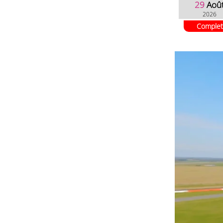
29
Aoû
2026
Complet