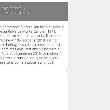
. de 292ch
es au volant
e commence à écrire son histoire grâce à
ette au Rallye de Monté-Carlo en 1971.
cration arrive en 1978 par la victoire en
Alpine A110S, sortie fin 2019, est non
able héritage issu de la compétition mais
 dernières améliorations Alpine suite au
 Pure et Légende en 2016. Le moteur 4
out en conservant une sportive légère,
sir sans borne à piloter sur circuit.