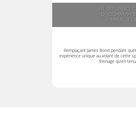
V8 biturbo 
0-100km/h 
V max: 31
Remplaçant James Bond pendant quelq
expérience unique au volant de cette sp
freinage qu’en tenu