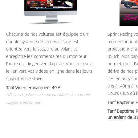
Chacune de nos voitures est équipée d'un
Sprint Racing v
double système de caméra. L'une est
moment inoubli
orientée vers le stagiaire au volant et
professionnel à
enregistre les commentaires du moniteur,
350ch. Nos bap
l’autre est dirigée vers la piste. Vous recevez
permettront d'ap
le lien vers vos videos en ligne dans les jours
dérive de nos p
suivant votre stage !
Les enfants son
ans (1.40m) à l
Tarif Video embarquée: 49
Cours Club où l
NB: Les baptêmes ne sont pas filmés, le matériel
Tarif Baptême 
supporte assez mal...
Tarif Baptême P
un enfant de 8