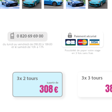
0 820 69 69 00
du lundi au vendredi de 09h30 à 18h00
et le samedi de 10h à 17h
Possibilité de payer votre stage
en 3 fois sans frais
3x 3 tours
3x 2 tours
à partir de
3
308