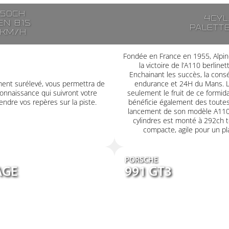
250ch
4cyl
n 8.1s
Palett
7km/h
Fondée en France en 1955, Alpin
la victoire de l’A110 berlin
Enchainant les succès, la consé
ment surélevé, vous permettra de
endurance et 24H du Mans. L’
onnaissance qui suivront votre
seulement le fruit de ce formid
ndre vos repères sur la piste.
bénéficie également des toutes
lancement de son modèle A110
cylindres est monté à 292ch t
compacte, agile pour un plai
PORSCHE
AGE
991 GT3