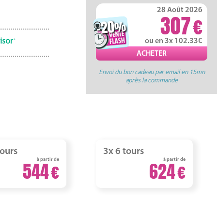
28 Août 2026
307
-20
%
ou en 3x 102.33
Envoi du bon cadeau par email en 15mn
après la commande
tours
3x 6 tours
à partir de
à partir de
544
624