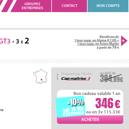
GROUPES
CONTACT
MON COMPTE
ENTREPRISES
Bénéficiez de
2
 GT3
3
1 tour supp. en Alpine A110S +
X
1 tour supp. en Aston Martin
76
à partir de
Proposé par l'école:
384
.89
Bon cadeau valable 1 an
346
-10
%
soit 38.90
ne
d'économie
ou en 3x 115.33