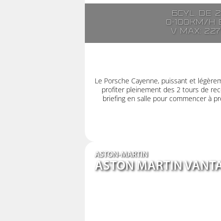
6cyl. de 
0-100km/h e
V max: 22
Le Porsche Cayenne, puissant et légère
profiter pleinement des 2 tours de rec
briefing en salle pour commencer à pre
ASTON-MARTIN
ASTON MARTIN VANT