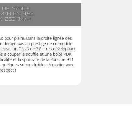
. de 475ch
m/h en 3,5s
x: 260km/h
t pour plaire. Dans la droite lignée des
ne déroge pas au prestige de ce modèle
euse, un Flat-6 de 3.8 litres développant
 à couper le souffle et une boîte PDK
icalité et la sportivité de la Porsche 911
quelques sueurs froides. A manier avec
respect !