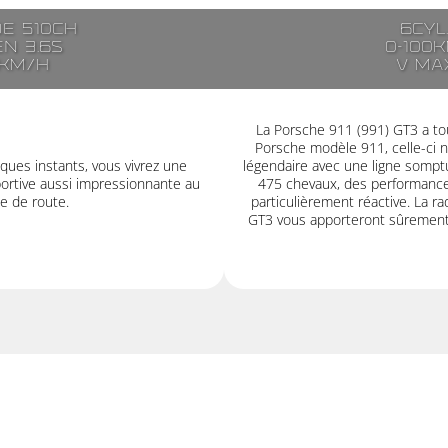
de 510ch
6cyl
en 3.6s
0-100k
0km/h
V ma
La Porsche 911 (991) GT3 a tou
Porsche modèle 911, celle-ci 
ues instants, vous vivrez une
légendaire avec une ligne somptu
ortive aussi impressionnante au
475 chevaux, des performances
e de route.
particulièrement réactive. La rad
GT3 vous apporteront sûrement 