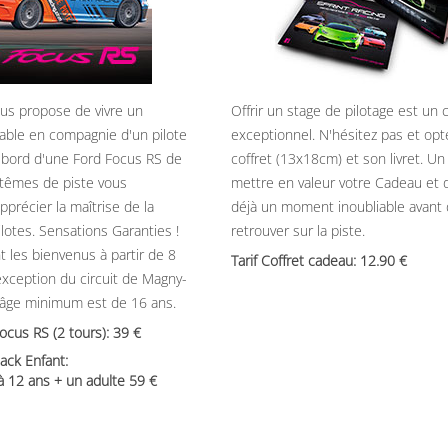
ous propose de vivre un
Offrir un stage de pilotage est un
able en compagnie d'un pilote
exceptionnel. N'hésitez pas et opt
 bord d'une Ford Focus RS de
coffret (13x18cm) et son livret. U
têmes de piste vous
mettre en valeur votre Cadeau et 
précier la maîtrise de la
déjà un moment inoubliable avant
ilotes. Sensations Garanties !
retrouver sur la piste.
t les bienvenus à partir de 8
Tarif Coffret cadeau: 12.90
’exception du circuit de Magny-
’âge minimum est de 16 ans.
Focus RS (2 tours): 39
ack Enfant:
 à 12 ans + un adulte 59