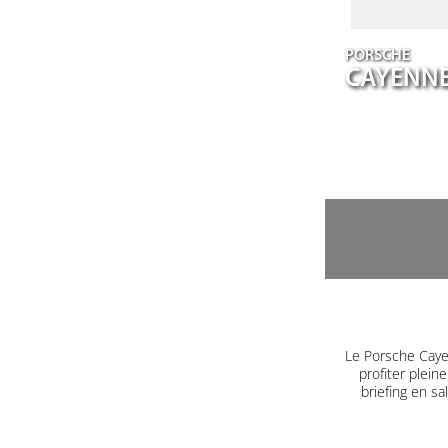
PORSCHE
CAYENN
Le Porsche Caye
profiter plein
briefing en s