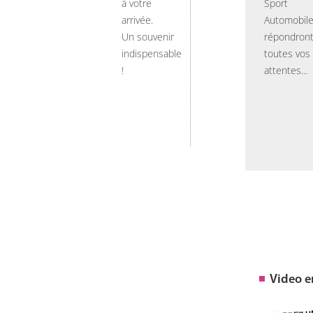
à votre
Sport
arrivée.
Automobil
Un souvenir
répondront
indispensable
toutes vos
!
attentes...
Video 