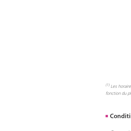
(1)
Les horaires
fonction du p
Conditi