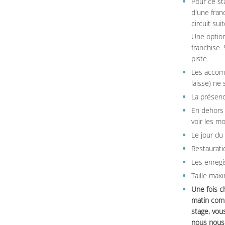
Pour ce st
d'une fran
circuit sui
Une option
franchise.
piste.
Les accom
laisse) ne 
La présenc
En dehors 
voir les m
Le jour du
Restauratio
Les enregi
Taille max
Une fois c
matin comm
stage, vou
nous nous 