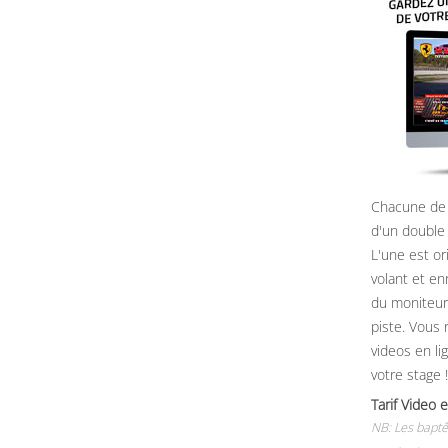
Chacune de 
d'un double
L'une est or
volant et e
du moniteur, 
piste. Vous 
videos en li
votre stage !
Tarif Vide
NB: Les baptê