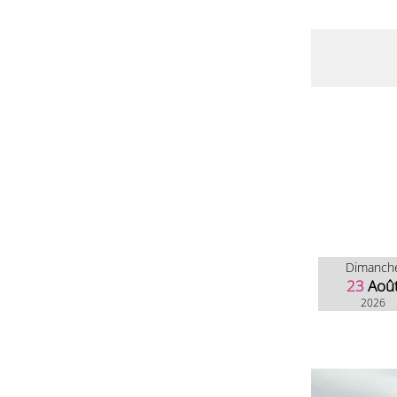
Dimanch
23
Aoû
2026