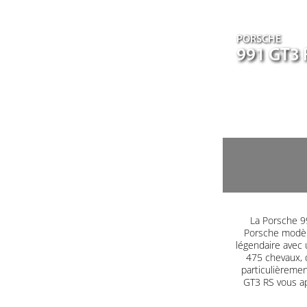
PORSCHE
991 GT3 
La Porsche 99
Porsche modèle
légendaire avec 
475 chevaux, 
particulièrement
GT3 RS vous a