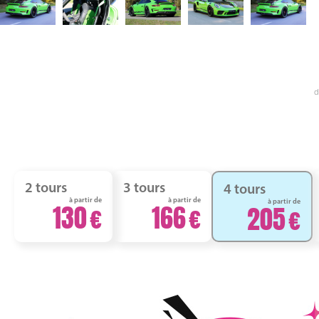
d
2 tours
3 tours
4 tours
à partir de
à partir de
à partir de
130
166
205