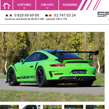
VOITURES
CIRCUITS
PLANNING
0 820 69 69 00
02 747 03 24
lundi au vendredi de 9h30 à 18h - samedi 10h à 17h