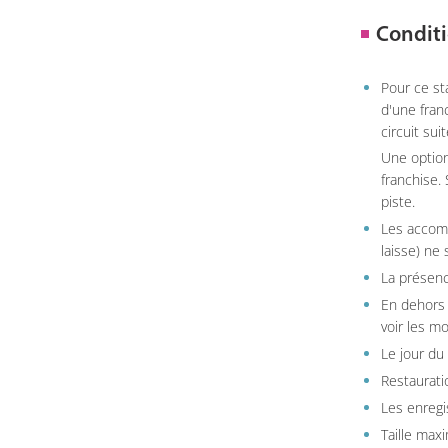
Conditi
Pour ce st
d'une fran
circuit sui
Une option
franchise.
piste.
Les accom
laisse) ne 
La présenc
En dehors 
voir les m
Le jour du
Restauratio
Les enregi
Taille max