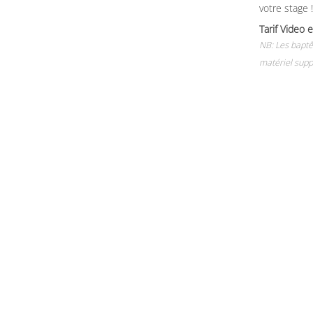
votre stage !
Tarif Vide
NB: Les baptê
matériel supp