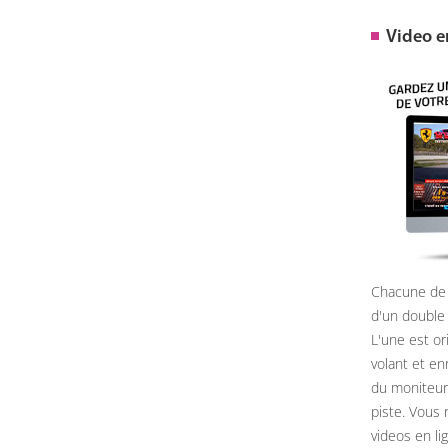
Video 
Chacune de 
d'un double
L'une est or
volant et e
du moniteur, 
piste. Vous 
videos en li