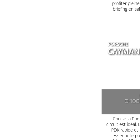
profiter plein
briefing en s
PORSCHE
CAYMAN 
0-10
Choisir la Po
circuit est idéal
PDK rapide et 
essentielle po