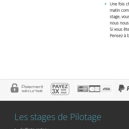
Une fois c
matin comm
stage, vou
nous nous 
Si vous ête
Pensez à b
Les stages de Pilotage