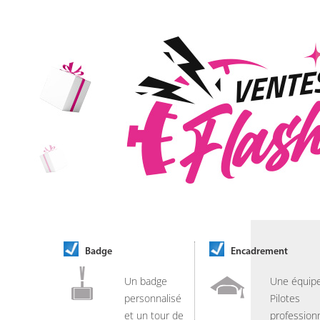
Badge
Encadrement
Un badge
Une équip
personnalisé
Pilotes
et un tour de
professionn