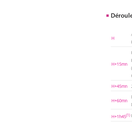
Déroul
H
H+15mn
H+45mn
H+60mn
(1)
H+1h45