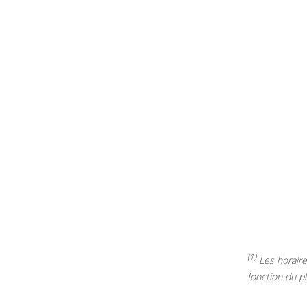
(1)
Les horaires
fonction du p