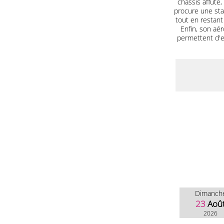
châssis affûté
procure une sta
tout en restant
Enfin, son aé
permettent d'e
Dimanch
23
Aoû
2026