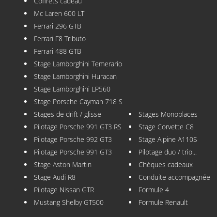
Coffrets cadeau
Mc Laren 600 LT
Ferrari 296 GTB
Ferrari F8 Tributo
Ferrari 488 GTB
Stage Lamborghini Temerario
Stage Lamborghini Huracan
Stage Lamborghini LP560
Stage Porsche Cayman 718 S
Stages de drift / glisse
Stages Monoplaces
Pilotage Porsche 991 GT3 RS
Stage Corvette C8
Pilotage Porsche 992 GT3
Stage Alpine A110S
Pilotage Porsche 991 GT3
Pilotage duo / trio...
Stage Aston Martin
Chèques cadeaux
Stage Audi R8
Conduite accompagnée
Pilotage Nissan GTR
Formule 4
Mustang Shelby GT500
Formule Renault