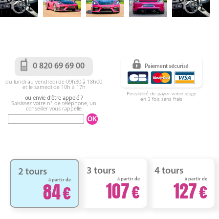
0 820 69 69 00
du lundi au vendredi de 09h30 à 18h00
et le samedi de 10h à 17h
Possibilité de payer votre stage
ou envie d'être appelé ?
en 3 fois sans frais
Saisissez votre n° de téléphone, un
conseiller vous rappelle
3 tours
4 tours
2 tours
à partir de
à partir de
à partir de
107
127
84