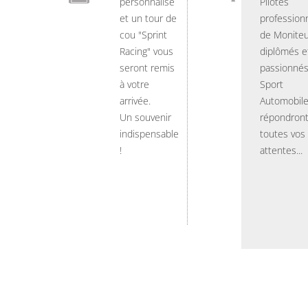
personnalisé
Pilotes
et un tour de
professionn
cou "Sprint
de Moniteu
Racing" vous
diplômés e
seront remis
passionnés
à votre
Sport
arrivée.
Automobil
Un souvenir
répondront
indispensable
toutes vos
!
attentes...