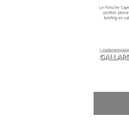
Le Porsche Caye
profiter plein
briefing en s
LAMBORGHINI
GALLARD