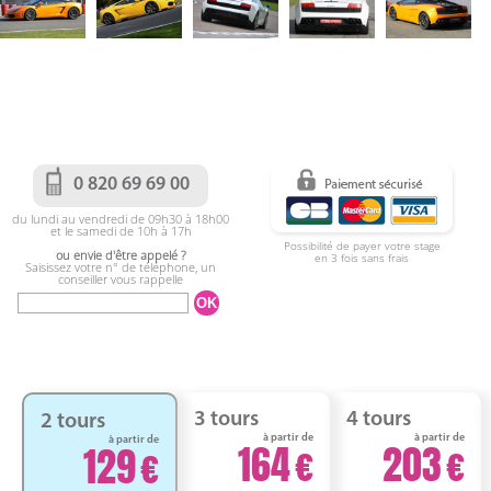
0 820 69 69 00
du lundi au vendredi de 09h30 à 18h00
et le samedi de 10h à 17h
Possibilité de payer votre stage
ou envie d'être appelé ?
en 3 fois sans frais
Saisissez votre n° de téléphone, un
conseiller vous rappelle
3 tours
4 tours
2 tours
à partir de
à partir de
à partir de
164
203
129