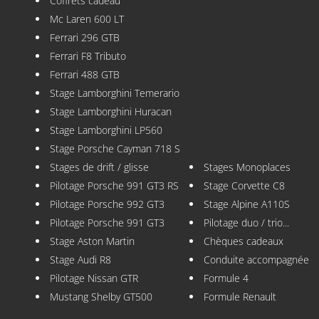
Coffrets cadeau
Mc Laren 600 LT
Ferrari 296 GTB
Ferrari F8 Tributo
Ferrari 488 GTB
Stage Lamborghini Temerario
Stage Lamborghini Huracan
Stage Lamborghini LP560
Stage Porsche Cayman 718 S
Stages de drift / glisse
Stages Monoplaces
Pilotage Porsche 991 GT3 RS
Stage Corvette C8
Pilotage Porsche 992 GT3
Stage Alpine A110S
Pilotage Porsche 991 GT3
Pilotage duo / trio...
Stage Aston Martin
Chèques cadeaux
Stage Audi R8
Conduite accompagnée
Pilotage Nissan GTR
Formule 4
Mustang Shelby GT500
Formule Renault