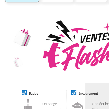
Badge
Encadrement
Un badge
Une équip