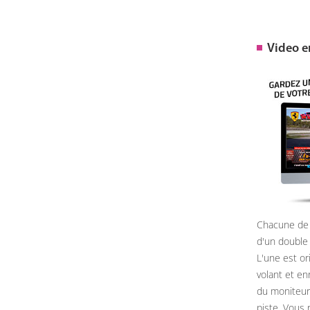
Video 
Chacune de 
d'un double
L'une est or
volant et e
du moniteur, 
piste. Vous 