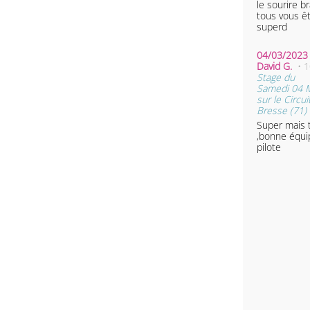
le sourire b
tous vous ê
superd
04/03/2023 
David G.
• 
Stage du
Samedi 04 
sur le Circui
Bresse (71)
Super mais 
,bonne équi
pilote