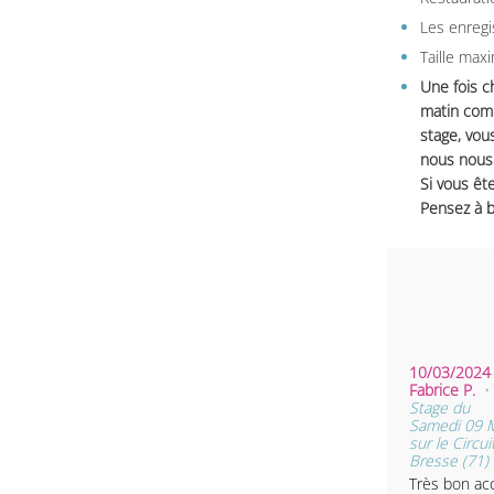
Les enregi
Taille max
Une fois c
matin comm
stage, vou
nous nous 
Si vous ête
Pensez à b
10/03/2024 
Fabrice P.
•
Stage du
Samedi 09 
sur le Circui
Bresse (71)
Très bon acc