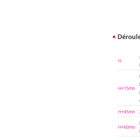
Déroul
H
H+15mn
H+45mn
H+60mn