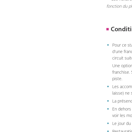
fonction du p
Conditi
Pour ce st
d'une fran
circuit sui
Une option
franchise.
piste.
Les accom
laisse) ne 
La présenc
En dehors 
voir les m
Le jour du
Restauratio