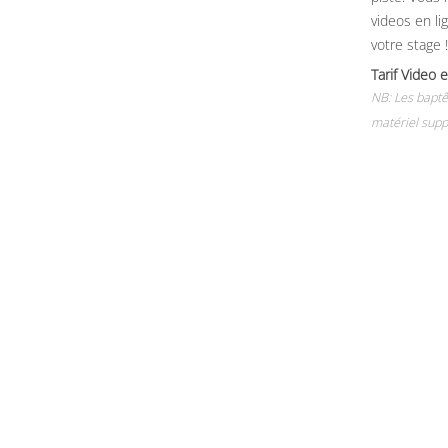
videos en li
votre stage !
Tarif Vide
NB: Les baptê
matériel supp