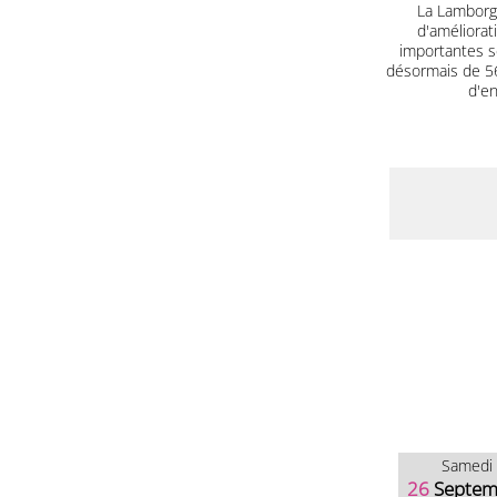
La Lamborgh
d'améliorat
importantes s
désormais de 560
d'en
Samedi
26
Septem