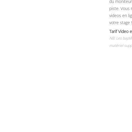
du moniteur, 
piste. Vous 
videos en li
votre stage !
Tarif Vide
NB: Les baptê
matériel supp