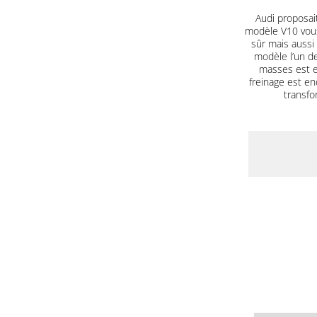
Audi proposait
modèle V10 vous
sûr mais aussi
modèle l’un d
masses est e
freinage est end
transfo