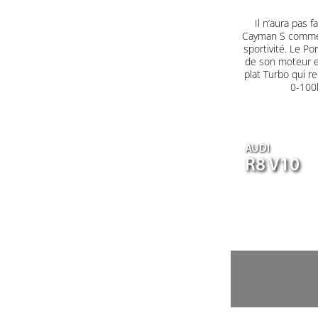
Il n’aura pas
Cayman S comme 
sportivité. Le P
de son moteur en
plat Turbo qui r
0-100k
AUDI
R8 V10