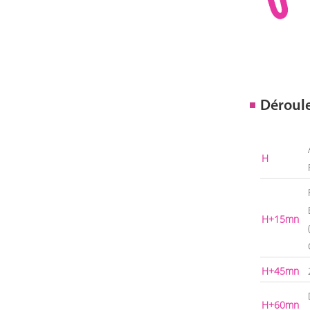
Déroul
H
H+15mn
H+45mn
H+60mn