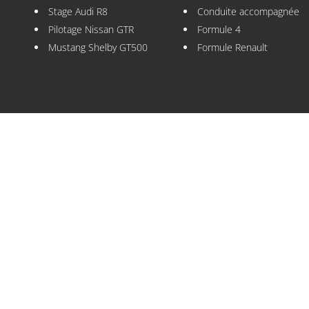
Stage Audi R8
Conduite accompagnée
Pilotage Nissan GTR
Formule 4
Mustang Shelby GT500
Formule Renault