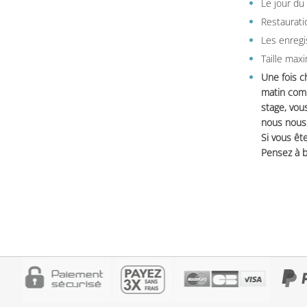
Le jour du
Restauratio
Les enregi
Taille max
Une fois c
matin comm
stage, vou
nous nous 
Si vous ête
Pensez à b