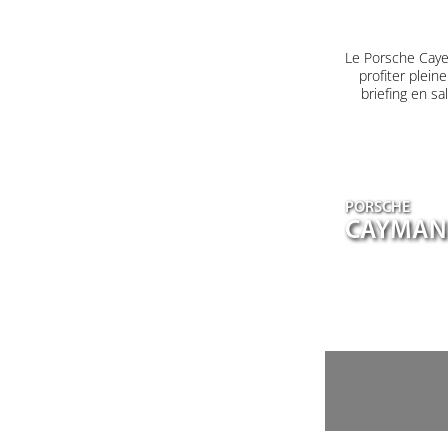
Le Porsche Caye
profiter plein
briefing en s
PORSCHE
CAYMAN