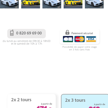
0 820 69 69 00
du lundi au vendredi de 09h30 à 18h00
et le samedi de 10h à 17h
Possibilité de payer votre stage
en 3 fois sans frais
2x 2 tours
2x 3 tours
à partir de
à partir de