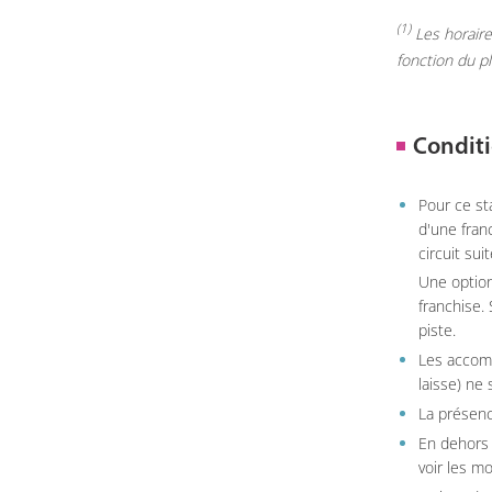
(1)
Les horaires
fonction du p
Conditi
Pour ce st
d'une fran
circuit sui
Une option
franchise.
piste.
Les accom
laisse) ne 
La présenc
En dehors 
voir les m