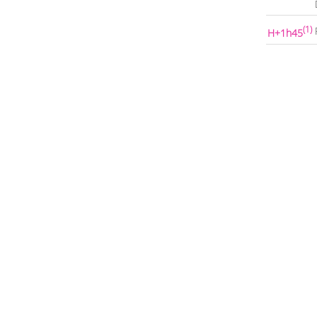
(1)
H+1h45