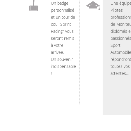
Un badge
Une équip
personnalisé
Pilotes
et un tour de
professionn
cou "Sprint
de Moniteu
Racing" vous
diplômés e
seront remis
passionnés
à votre
Sport
arrivée.
Automobil
Un souvenir
répondront
indispensable
toutes vos
!
attentes...