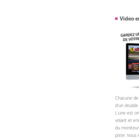
Video 
Chacune de 
d'un double
L'une est or
volant et e
du moniteur, 
piste. Vous 