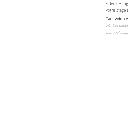
videos en li
votre stage !
Tarif Vide
NB: Les baptê
matériel supp