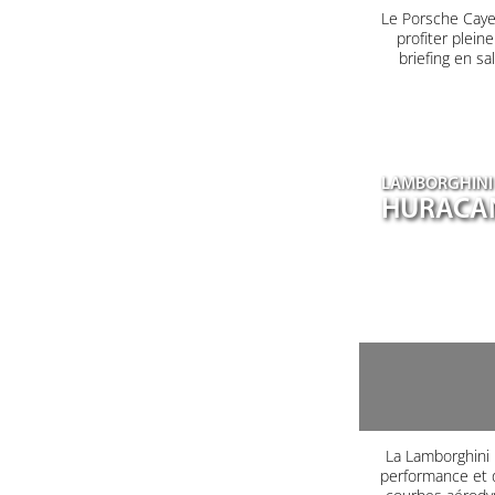
Le Porsche Caye
profiter plein
briefing en s
LAMBORGHINI
HURACA
La Lamborghini H
performance et d