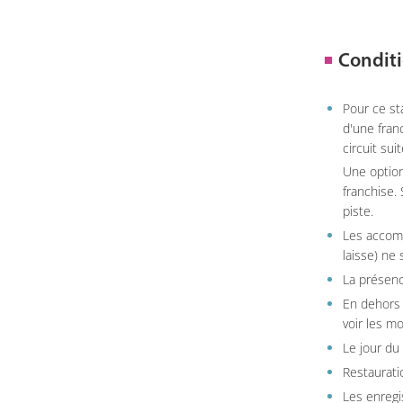
Conditi
Pour ce st
d'une fran
circuit sui
Une option
franchise.
piste.
Les accom
laisse) ne 
La présenc
En dehors 
voir les m
Le jour du
Restauratio
Les enregi