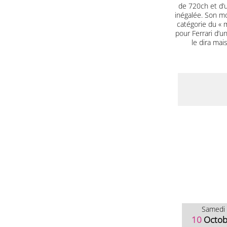
de 720ch et d’u
inégalée. Son mo
catégorie du « m
pour Ferrari d’u
le dira mai
Samedi
10
Octob