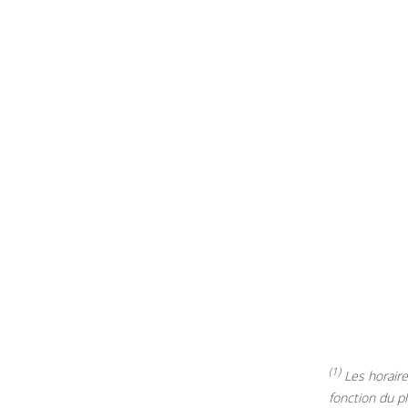
(1)
Les horaires
fonction du p