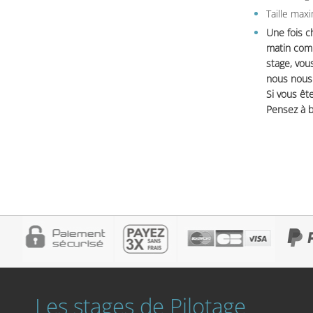
Taille max
Une fois c
matin comm
stage, vou
nous nous 
Si vous ête
Pensez à b
Les stages de Pilotage