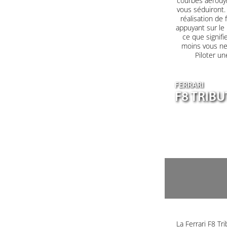
courbes aérodyn
vous séduiront. 
réalisation de 
appuyant sur le
ce que signifi
moins vous ne 
Piloter un
FERRARI
F8 TRIB
La Ferrari F8 T