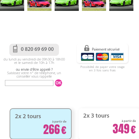
0 820 69 69 00
du lundi au vendredi de 09h30 à 18h00
et le samedi de 10h à 17h
Possibilité de payer votre stage
ou envie d'être appelé ?
en 3 fois sans frais
Saisissez votre n° de téléphone, un
conseiller vous rappelle
2x 3 tours
2x 2 tours
à partir de
à partir de
349
266