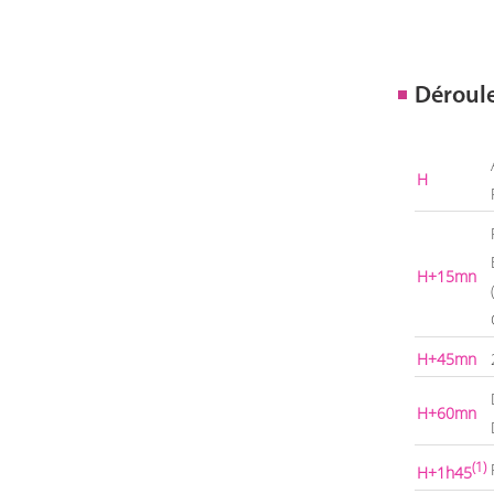
Déroul
H
H+15mn
H+45mn
H+60mn
(1)
H+1h45