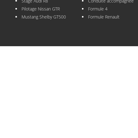
Stage Audi R8
Conduite accompagnée
Pilotage Nissan GTR
Formule 4
Mustang Shelby GT500
Formule Renault