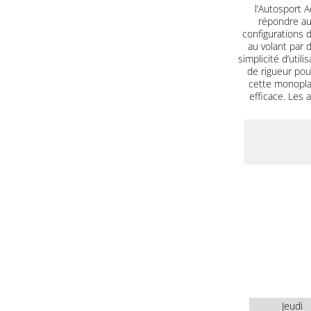
l’Autosport 
répondre aux
configurations 
au volant par 
simplicité d’util
de rigueur pou
cette monopla
efficace. Les
Jeudi