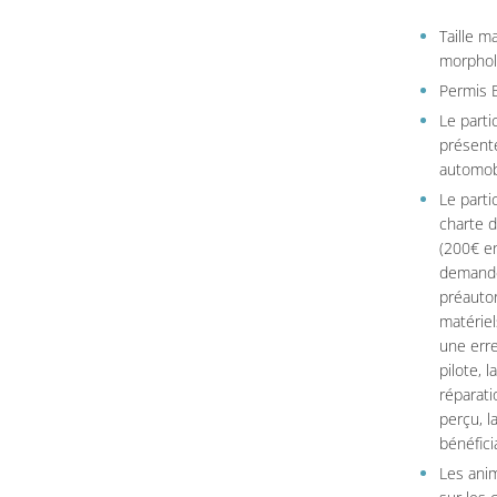
Taille 
morpholo
Permis B
Le parti
présente
automob
Le parti
charte 
(200€ en
demandé
préautor
matériel
une erre
pilote, 
réparati
perçu, l
bénéficia
Les ani