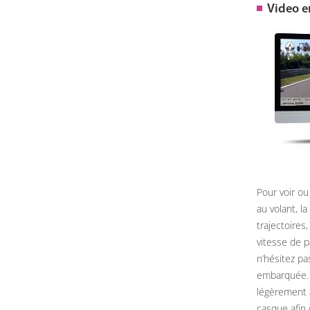
Video 
Pour voir ou
au volant, l
trajectoires
vitesse de 
n’hésitez pa
embarquée. 
légèrement 
casque afin 