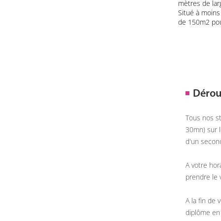
mètres de lar
Situé à moins
de 150m2 pour
Dérou
Tous nos st
30mn) sur l
d'un second
A votre hor
prendre le v
A la fin de
diplôme en 