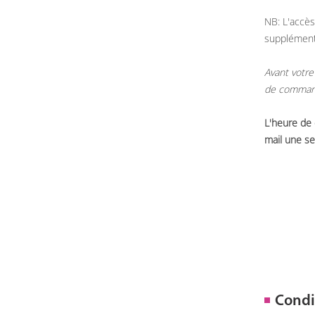
NB: L'accès
supplémen
Avant votre
de commande
L'heure de
mail une se
Condi