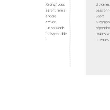
Racing" vous
diplômés
seront remis
passionn
à votre
Sport
arrivée.
Automobi
Un souvenir
répondro
indispensable
toutes v
!
attentes..