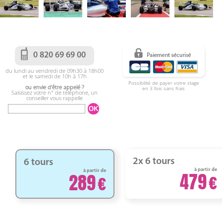
0 820 69 69 00
du lundi au vendredi de 09h30 à 18h00
et le samedi de 10h à 17h
Possibilité de payer votre stage
ou envie d'être appelé ?
en 3 fois sans frais
Saisissez votre n° de téléphone, un
conseiller vous rappelle
2x 6 tours
6 tours
à partir de
à partir de
479
289