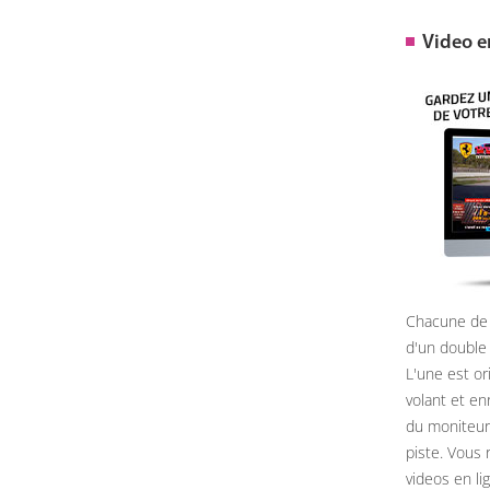
Video 
Chacune de 
d'un double
L'une est or
volant et e
du moniteur, 
piste. Vous 
videos en li