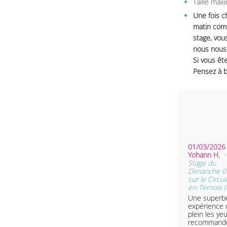
Taille max
Une fois c
matin comm
stage, vou
nous nous 
Si vous ête
Pensez à b
01/03/2026 
Yohann H.
Stage du
Dimanche 0
sur le Circui
en-Ternois (
Une superb
expérience 
plein les yeu
recommande