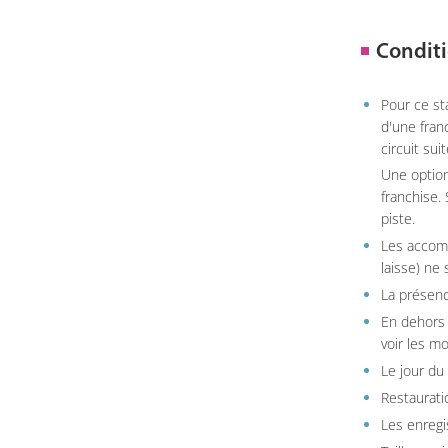
Conditi
Pour ce st
d'une fran
circuit sui
Une option
franchise.
piste.
Les accom
laisse) ne 
La présenc
En dehors 
voir les m
Le jour du
Restauratio
Les enregi