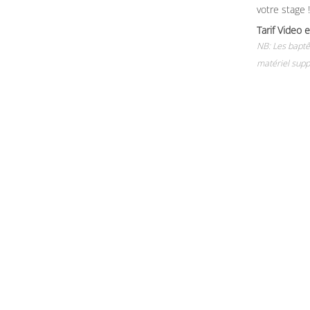
votre stage !
Tarif Vide
NB: Les baptê
matériel supp