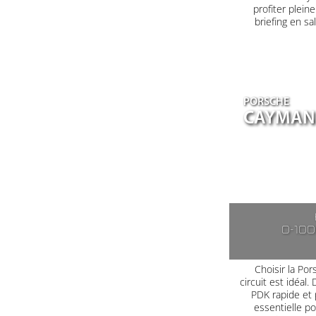
profiter plein
briefing en s
PORSCHE
CAYMAN 
0-10
Choisir la Po
circuit est idéal
PDK rapide et 
essentielle po