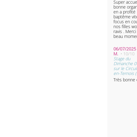
Super accuei
bonne organ
en a profité 
baptême vit
focus en co
nos filles w
ravis . Merc
beau mome
06/07/2025 2
M.
• 10/10
Stage du
Dimanche 06
sur le Circui
en-Ternois (
Très bonne 