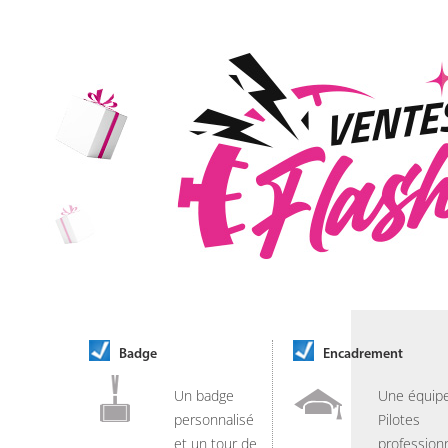
Badge
Encadrement
Un badge
Une équip
personnalisé
Pilotes
et un tour de
professionn