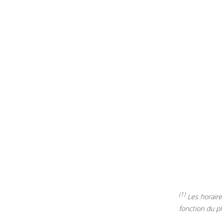
(1)
Les horaires
fonction du p