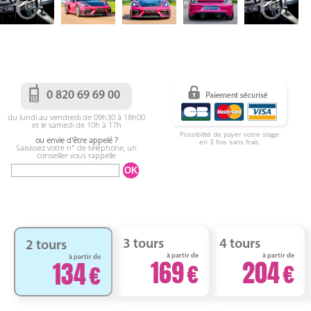
0 820 69 69 00
du lundi au vendredi de 09h30 à 18h00
et le samedi de 10h à 17h
Possibilité de payer votre stage
ou envie d'être appelé ?
en 3 fois sans frais
Saisissez votre n° de téléphone, un
conseiller vous rappelle
3 tours
4 tours
2 tours
à partir de
à partir de
à partir de
169
204
134