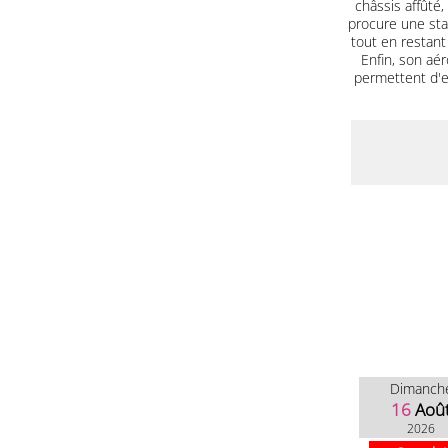
châssis affûté
procure une sta
tout en restant
Enfin, son aé
permettent d'e
Dimanch
16
Aoû
2026