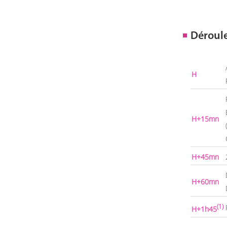
Déroul
H
H+15mn
H+45mn
H+60mn
(1)
H+1h45