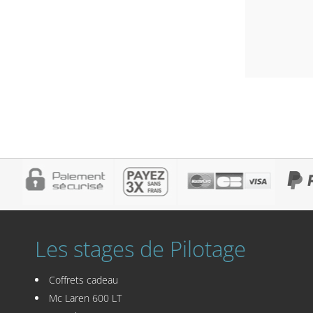
Les stages de Pilotage
Coffrets cadeau
Mc Laren 600 LT