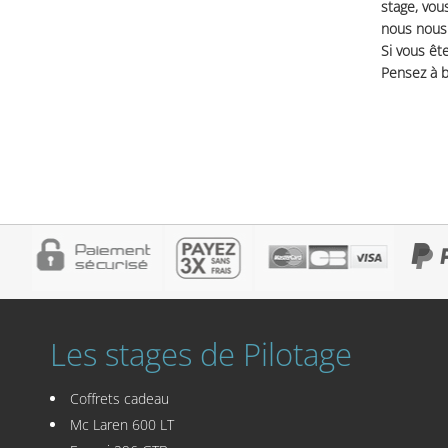
stage, vou
nous nous 
Si vous ête
Pensez à b
Les stages de Pilotage
Coffrets cadeau
Mc Laren 600 LT