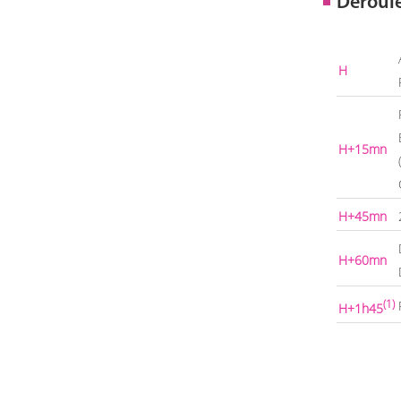
Déroul
H
H+15mn
H+45mn
H+60mn
(1)
H+1h45