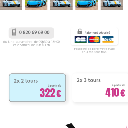
0 820 69 69 00
du lundi au vendredi de 09h30 à 18h00
et le samedi de 10h à 17h
Possibilité de payer votre stage
en 3 fois sans frais
2x 3 tours
2x 2 tours
à partir de
à partir de
410
322