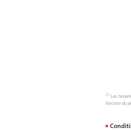
(1)
Les horaires
fonction du p
Conditi