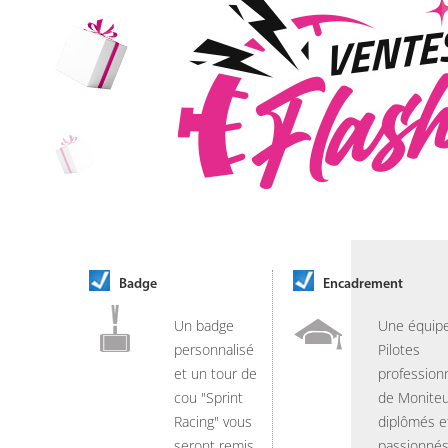
Badge
Encadrement
Un badge
Une équip
personnalisé
Pilotes
et un tour de
professionn
cou "Sprint
de Moniteu
Racing" vous
diplômés e
seront remis
passionnés