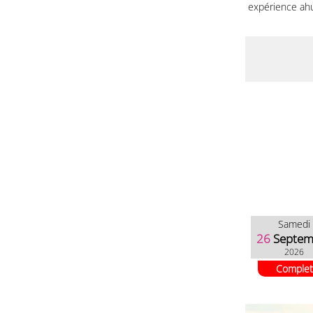
expérience ahu
Samedi
26
Septem
2026
Complet