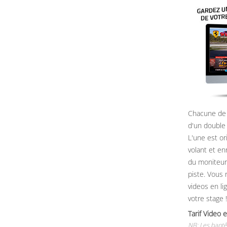
Chacune de 
d'un double
L'une est or
volant et e
du moniteur, 
piste. Vous 
videos en li
votre stage !
Tarif Vide
NB: Les baptê