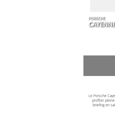
PORSCHE
CAYENN
Le Porsche Caye
profiter plein
briefing en s