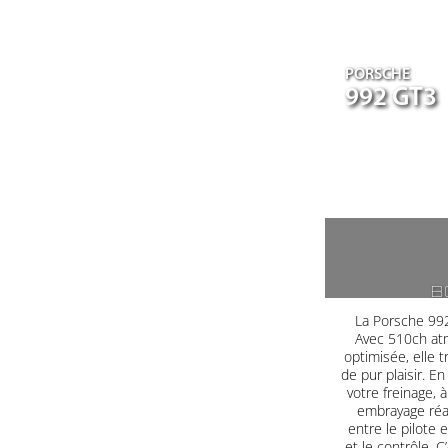
PORSCHE
992 GT3
B
La Porsche 992
Avec 510ch at
optimisée, elle 
de pur plaisir. E
votre freinage, à
embrayage réag
entre le pilote 
et le contrôle. C