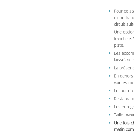
Pour ce st
d'une fran
circuit sui
Une option
franchise.
piste.
Les accom
laisse) ne 
La présenc
En dehors 
voir les m
Le jour du
Restauratio
Les enregi
Taille max
Une fois c
matin comm