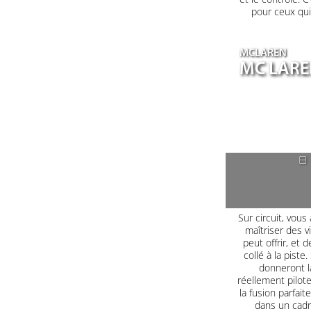
pour ceux qui
MCLAREN
MC LARE
8
Sur circuit, vous
maîtriser des 
peut offrir, et
collé à la pist
donneront l
réellement pilote
la fusion parfait
dans un cadr