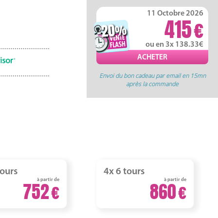
11 Octobre 2026
415
-20
%
ou en 3x 138.33
Envoi du bon cadeau par email en 15mn
après la commande
tours
4x 6 tours
à partir de
à partir de
752
860