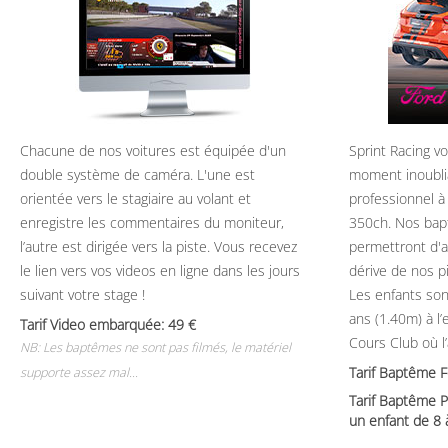
Chacune de nos voitures est équipée d'un
Sprint Racing v
double système de caméra. L'une est
moment inoubli
orientée vers le stagiaire au volant et
professionnel à
enregistre les commentaires du moniteur,
350ch. Nos bap
l’autre est dirigée vers la piste. Vous recevez
permettront d'ap
le lien vers vos videos en ligne dans les jours
dérive de nos p
suivant votre stage !
Les enfants son
ans (1.40m) à l
Tarif Video embarquée: 49
Cours Club où l
NB: Les baptêmes ne sont pas filmés, le matériel
Tarif Baptême 
supporte assez mal...
Tarif Baptême P
un enfant de 8