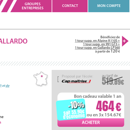
GROUPES
CONTACT
MON COMPTE
ENTREPRISES
Bénéficiez de
ALLARDO
1 tour supp. en Alpine A110S +
1 tour supp. en 991 GT3 +
1 tour supp. en Gallardo LP560
120
à partir de
Proposé par l'école:
519
.89
2)
et
de
Bon cadeau valable 1 an
464
-10
%
soit 55.90
d'économie
ou en 3x 154.67
ne
h