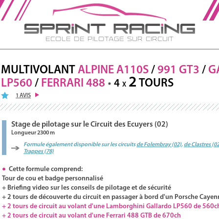
Ecole de Pilotage sur Circuit
MULTIVOLANT
ALPINE A110S
/
991 GT3
/
G
2
LP560
/
FERRARI
488
TOURS
4
X
1 AVIS
Stage de pilotage sur le Circuit des Ecuyers (02)
Longueur 2300 m
Formule également disponible sur les circuits
de Folembray (02)
,
de Clastres (0
Trappes (78)
Cette formule comprend:
Tour de cou et badge personnalisé
+ Briefing video sur les conseils de pilotage et de sécurité
+ 2 tours de découverte du circuit en passager à bord d'un Porsche Cayen
+ 2 tours de circuit au volant d'une Lamborghini Gallardo LP560 de 560c
+ 2 tours de circuit au volant d'une Ferrari 488 GTB de 670ch