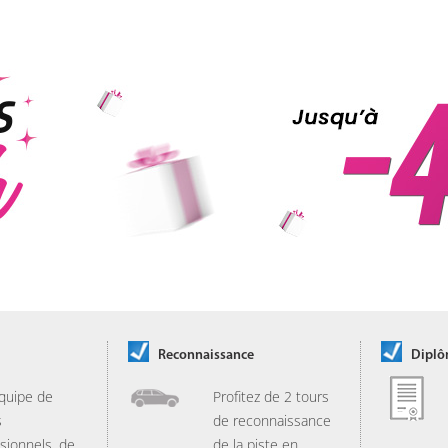
Reconnaissance
Dipl
quipe de
Profitez de 2 tours
s
de reconnaissance
sionnels, de
de la piste en