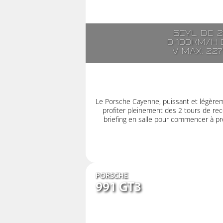
6cyl. de 
0-100km/h e
V max: 22
Le Porsche Cayenne, puissant et légère
profiter pleinement des 2 tours de rec
briefing en salle pour commencer à pre
PORSCHE
991 GT3