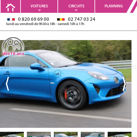
VOITURES
CIRCUITS
PLANNING
0 820 69 69 00
02 747 03 24
lundi au vendredi de 9h30 à 18h - samedi 10h à 17h