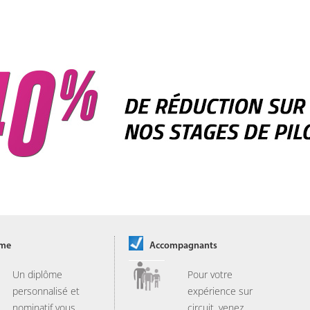
ôme
Accompagnants
Un diplôme
Pour votre
personnalisé et
expérience sur
nominatif vous
circuit, venez