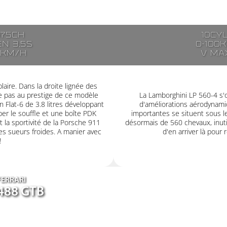
475ch
10cy
en 3,5s
0-100
0km/h
V ma
aire. Dans la droite lignée des
e pas au prestige de ce modèle
La Lamborghini LP 560-4 s'
 Flat-6 de 3.8 litres développant
d'améliorations aérodynamiq
er le souffle et une boîte PDK
importantes se situent sous l
et la sportivité de la Porsche 911
désormais de 560 chevaux, inutil
s sueurs froides. A manier avec
d'en arriver là pour 
!
FERRARI
488 GTB