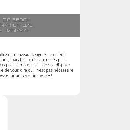
l. de 560ch
km/h en 3,7s
x: 325km/h
offre un nouveau design et une série
ues, mais les modifications les plus
e capot. Le moteur V10 de 5.2l dispose
e de vous dire qu’il n’est pas nécessaire
ressentir un plaisir immense !