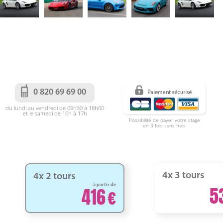
0 820 69 69 00
du lundi au vendredi de 09h30 à 18h00
et le samedi de 10h à 17h
Possibilité de payer votre stage
en 3 fois sans frais
4x 3 tours
4x 2 tours
à partir de
5
416