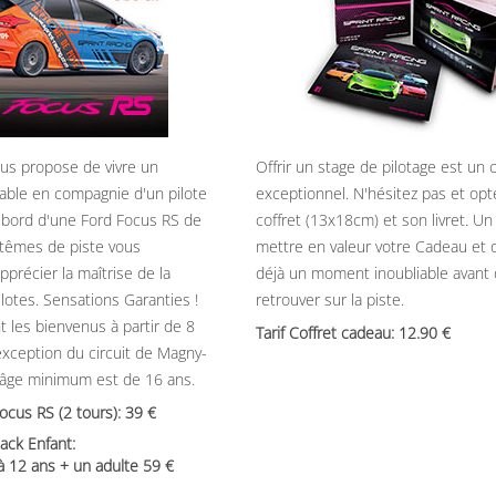
ous propose de vivre un
Offrir un stage de pilotage est un
able en compagnie d'un pilote
exceptionnel. N'hésitez pas et opt
 bord d'une Ford Focus RS de
coffret (13x18cm) et son livret. U
têmes de piste vous
mettre en valeur votre Cadeau et 
précier la maîtrise de la
déjà un moment inoubliable avant
ilotes. Sensations Garanties !
retrouver sur la piste.
t les bienvenus à partir de 8
Tarif Coffret cadeau: 12.90
’exception du circuit de Magny-
’âge minimum est de 16 ans.
Focus RS (2 tours): 39
ack Enfant:
 à 12 ans + un adulte 59