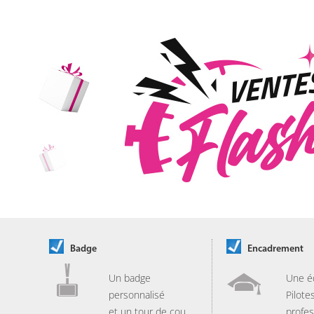
Badge
Encadrement
Un badge
Une é
personnalisé
Pilote
et un tour de cou
profes