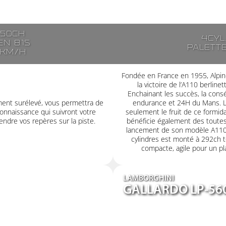
250ch
4cyl
n 8.1s
Palett
7km/h
Fondée en France en 1955, Alpin
la victoire de l’A110 berlin
Enchainant les succès, la consé
ment surélevé, vous permettra de
endurance et 24H du Mans. L’
onnaissance qui suivront votre
seulement le fruit de ce formid
ndre vos repères sur la piste.
bénéficie également des toutes
lancement de son modèle A110
cylindres est monté à 292ch t
compacte, agile pour un plai
LAMBORGHINI
GALLARDO LP-56