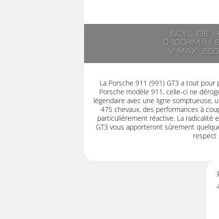
6cyl. de 
0-100km/h 
V max: 26
La Porsche 911 (991) GT3 a tout pour pl
Porsche modèle 911, celle-ci ne dérog
légendaire avec une ligne somptueuse, un
475 chevaux, des performances à coup
particulièrement réactive. La radicalité 
GT3 vous apporteront sûrement quelque
respect 