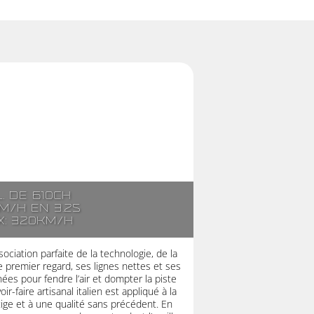
l. de 610ch
m/h en 3.2s
x: 320km/h
ociation parfaite de la technologie, de la
 premier regard, ses lignes nettes et ses
es pour fendre l’air et dompter la piste
r-faire artisanal italien est appliqué à la
stige et à une qualité sans précédent. En