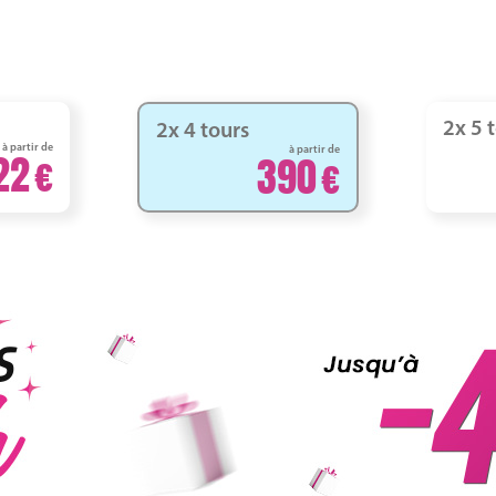
2x 5 
2x 4 tours
à partir de
à partir de
22
390