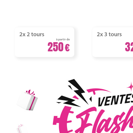
2x 2 tours
2x 3 tours
à partir de
250
3