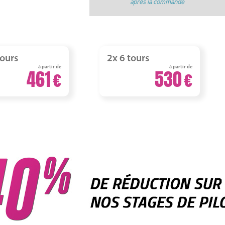
après la commande
tours
2x 6 tours
à partir de
à partir de
461
530