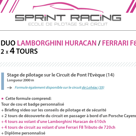
Ecole de Pilotage sur Circuit
DUO
LAMBORGHINI
HURACAN
/
FERRARI
F
4
TOURS
2
X
Stage de pilotage sur le Circuit de Pont l'Evèque (14)
Longueur 2000 m
Formule également disponible sur le circuit
de Lohéac (35)
Cette formule comprend:
Tour de cou et badge personnalisé
+ Briefing video sur les conseils de pilotage et de sécurité
+ 2 tours de découverte du circuit en passager à bord d'un Porsche Cayen
+ 4 tours au volant d'une Lamborghini Huracan de 610ch
+ 4 tours de circuit au volant d'une Ferrari F8 Tributo de 720ch
+ Diplôme personnalisé