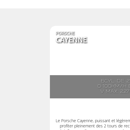
PORSCHE
CAYENNE
6cyl. de 
0-100km/h e
V max: 22
Le Porsche Cayenne, puissant et légère
profiter pleinement des 2 tours de rec