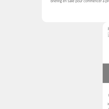
briefing en salle pour commencer à pre
i