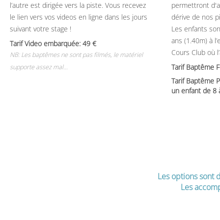
l’autre est dirigée vers la piste. Vous recevez
permettront d'ap
le lien vers vos videos en ligne dans les jours
dérive de nos p
suivant votre stage !
Les enfants son
ans (1.40m) à l
Tarif Video embarquée: 49
Cours Club où l
NB: Les baptêmes ne sont pas filmés, le matériel
Tarif Baptême 
supporte assez mal...
Tarif Baptême P
un enfant de 8
Les options sont d
Les accomp