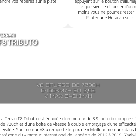
ndre vos repères sur la piste.
appuyant sur le bouton d’alluma
ce que signifie disposer d’un 
moins vous ne pourrez rester i
Piloter une Huracan sur cir
FERRARI
F8 TRIBUTO
V8 biturbo de 720ch
0-100km/h en 2,9s
V max: 340km/h
La Ferrari F8 Tributo est équipée d’un moteur de 3.9l bi-turbocompress
de 720ch et d’une boite de vitesse à double embrayage d’une efficacité
négalée. Son moteur V8 a remporté le prix de « Meilleur moteur » dans 
catégorie du « moteur international de l'année » de 2016 à 2019. S’agit-i