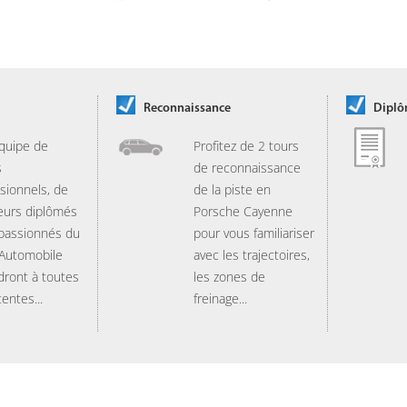
Reconnaissance
Dipl
quipe de
Profitez de 2 tours
s
de reconnaissance
sionnels, de
de la piste en
eurs diplômés
Porsche Cayenne
 passionnés du
pour vous familiariser
 Automobile
avec les trajectoires,
dront à toutes
les zones de
tentes...
freinage...