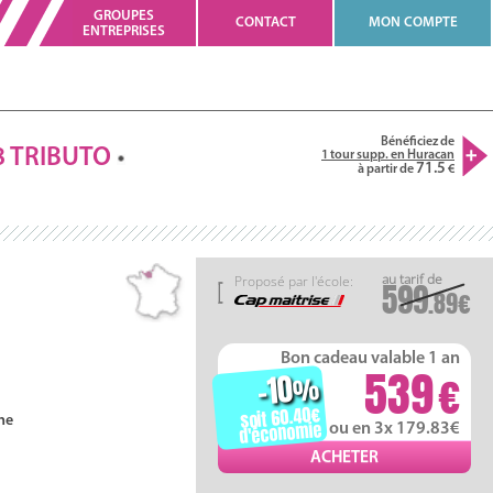
GROUPES
CONTACT
MON COMPTE
ENTREPRISES
Bénéficiez de
8
TRIBUTO
1 tour supp. en Huracan
71.5
à partir de
Proposé par l'école:
599
.89
Bon cadeau valable 1 an
539
-10
%
soit 60.40
ne
d'économie
ou en 3x 179.83