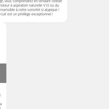
ge, vous comprendrez en tendant l’oreille
moteur à aspiration naturelle V10 ou du
nsensible à cette sonorité si atypique !
cuit est un privilège exceptionnel !
é
la
l