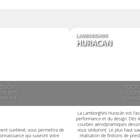
LAMBORGHINI
HURACAN
250ch
10cy
n 8.1s
0-100k
7km/h
V ma
La Lamborghini Huracán est l'ass
performance et du design. Dès le
courbes aérodynamiques dessiné
ment surélevé, vous permettra de
vous séduiront. Le plus haut savoi
onnaissance qui suivront votre
réalisation de finitions de pre