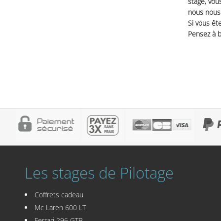
stage, vou
nous nous 
Si vous ête
Pensez à b
Les stages de Pilotage
Coffrets cadeau
Mc Laren 600 LT
Ferrari 296 GTB