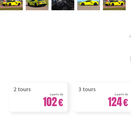
d
2 tours
3 tours
à partir de
à partir de
102
124