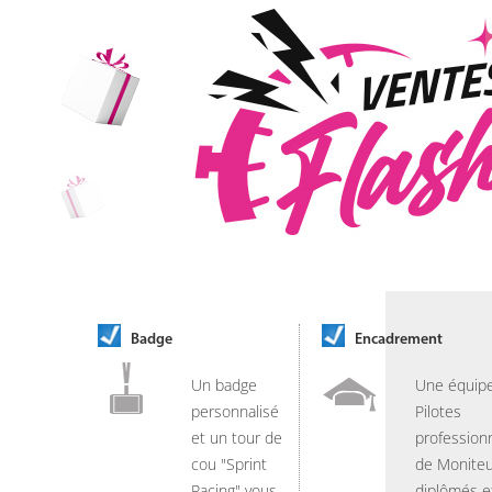
Badge
Encadrement
Un badge
Une équip
personnalisé
Pilotes
et un tour de
professionn
cou "Sprint
de Moniteu
Racing" vous
diplômés e