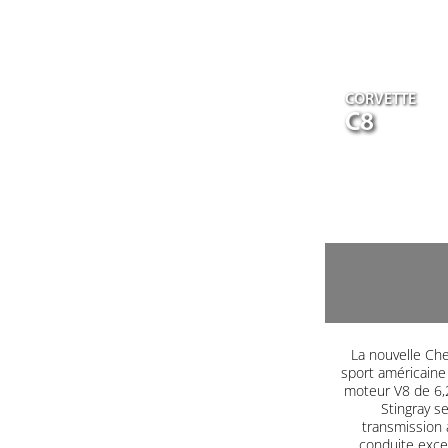
CORVETTE
C8
La nouvelle Che
sport américaine
moteur V8 de 6,2
Stingray s
transmission 
conduite excep