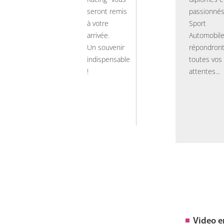
seront remis
passionnés
à votre
Sport
arrivée.
Automobil
Un souvenir
répondront
indispensable
toutes vos
!
attentes...
Video 