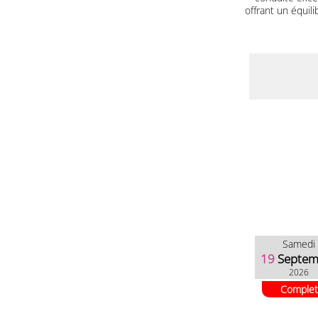
offrant un équil
Samedi
19
Septem
2026
Complet