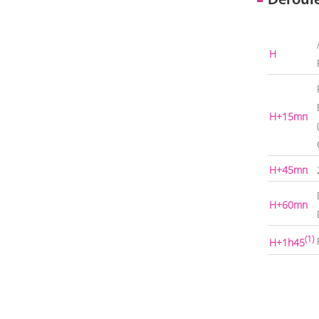
Déroul
H
H+15mn
H+45mn
H+60mn
(1)
H+1h45