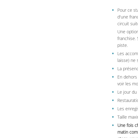
Pour ce st
d'une fran
circuit sui
Une option
franchise.
piste.
Les accom
laisse) ne 
La présenc
En dehors 
voir les m
Le jour du
Restauratio
Les enregi
Taille max
Une fois c
matin comm