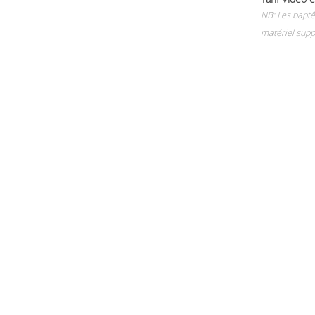
NB: Les baptê
matériel supp