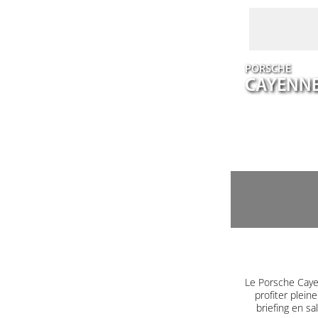
PORSCHE
CAYENN
Le Porsche Caye
profiter plein
briefing en s