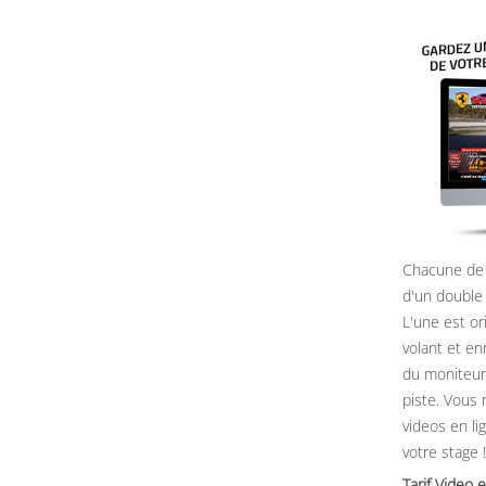
Chacune de 
d'un double
L'une est or
volant et e
du moniteur, 
piste. Vous 
videos en li
votre stage !
Tarif Vide