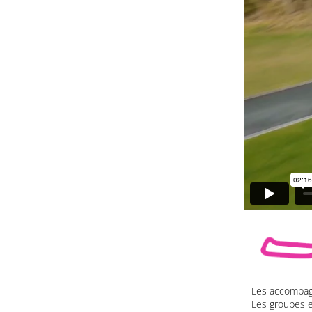
Les accompagn
Les groupes e