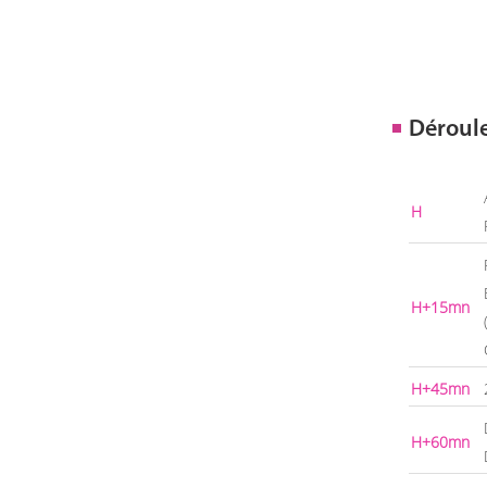
Déroul
H
H+15mn
H+45mn
H+60mn