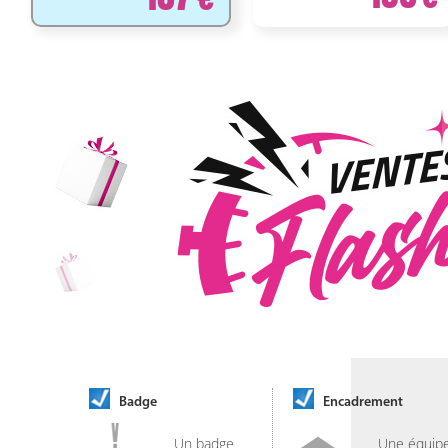
Badge
Encadrement
Un badge
Une équip