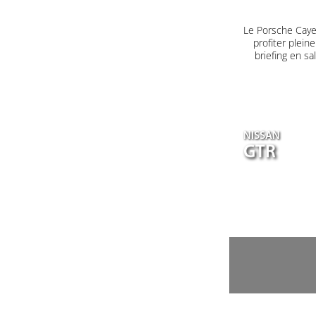
Le Porsche Caye
profiter plein
briefing en s
NISSAN
GTR