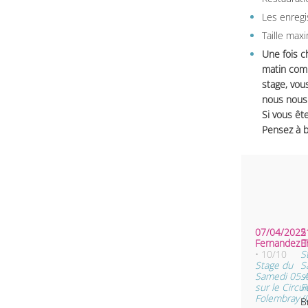
Les enregi
Taille max
Une fois c
matin comm
stage, vou
nous nous 
Si vous ête
Pensez à b
07/04/2025 
2
Ferna
• 10/10
S
Stage du
S
Samedi 05 A
s
sur le Circui
F
Folembray (
B