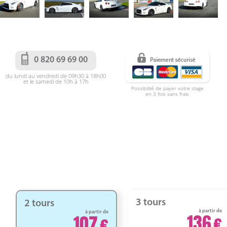
0 820 69 69 00
du lundi au vendredi de 09h30 à 18h00
et le samedi de 10h à 17h
Possibilité de payer votre stage
en 3 fois sans frais
3 tours
2 tours
à partir de
à partir de
136
107