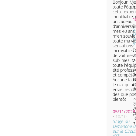
Bonjour, Merci à
J
toute l'équi
m
cette expér
inoubliable. 
1
un cadeau
•
d'anniversai
S
mes 40 ans 
D
m'en souvie
s
toute ma vi
(
sensations
T
incroyables 
a
de voitures
m
sublimes. Me
l
toute l'équi
p
été professi
d
et compéten
s
Aucune faus
s
Je n'ai qu'u
d
envie, rec
s
dès que poss
e
bientôt
g
v
ç
• 10/10
l
Stage du
m
Dimanche 0
sur le Circu
(02)