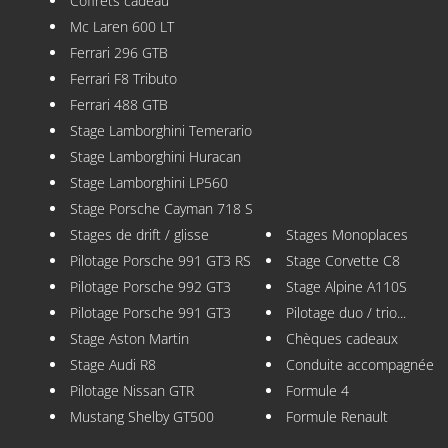
Coffrets cadeau
Mc Laren 600 LT
Ferrari 296 GTB
Ferrari F8 Tributo
Ferrari 488 GTB
Stage Lamborghini Temerario
Stage Lamborghini Huracan
Stage Lamborghini LP560
Stage Porsche Cayman 718 S
Stages de drift / glisse
Stages Monoplaces
Pilotage Porsche 991 GT3 RS
Stage Corvette C8
Pilotage Porsche 992 GT3
Stage Alpine A110S
Pilotage Porsche 991 GT3
Pilotage duo / trio...
Stage Aston Martin
Chèques cadeaux
Stage Audi R8
Conduite accompagnée
Pilotage Nissan GTR
Formule 4
Mustang Shelby GT500
Formule Renault