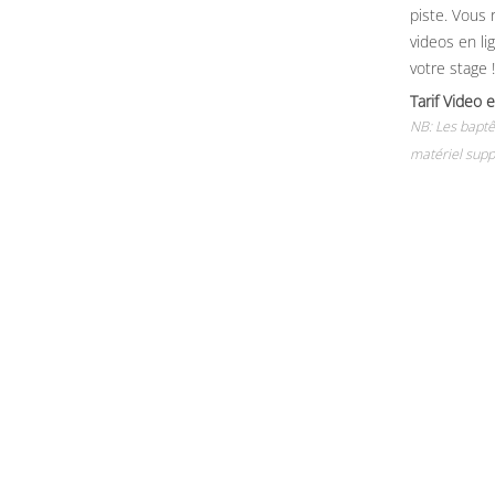
piste. Vous 
videos en li
votre stage !
Tarif Vide
NB: Les baptê
matériel supp