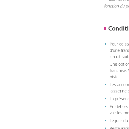
fonction du p
Conditi
Pour ce st
d'une fran
circuit sui
Une option
franchise.
piste.
Les accom
laisse) ne 
La présenc
En dehors 
voir les m
Le jour du
Restauratio