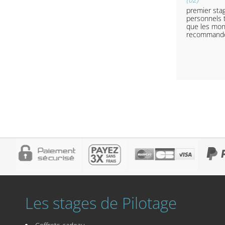
premier stag
personnels t
que les moni
recommand
Les stages de Pilotage