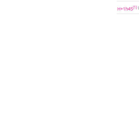
(1)
H+1h45