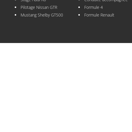
Pilotage Nissan GTR
Formule 4
Mustang Shelby GT500
Formule Renault