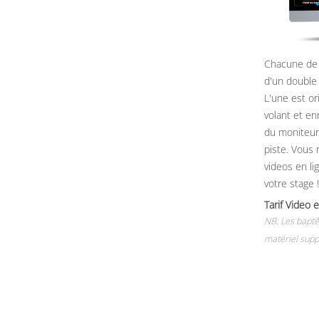
Chacune de 
d'un double
L'une est or
volant et e
du moniteur, 
piste. Vous 
videos en li
votre stage !
Tarif Vide
NB: Les baptê
matériel supp