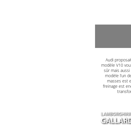
Audi proposait
modèle V10 vous
sûr mais aussi
modèle l’un d
masses est e
freinage est end
transfo
LAMBORGHINI
GALLARD