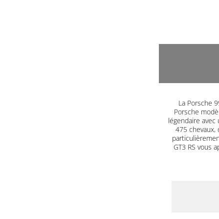
La Porsche 99
Porsche modèle
légendaire avec 
475 chevaux, 
particulièrement
GT3 RS vous a