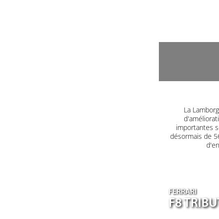
La Lamborgh
d'améliorat
importantes s
désormais de 560
d'en
FERRARI
F8 TRIB