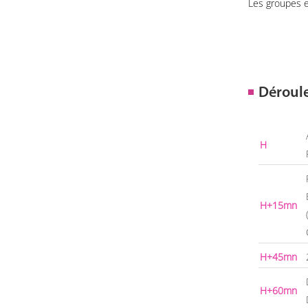
Les groupes e
Déroul
H
H+15mn
H+45mn
H+60mn