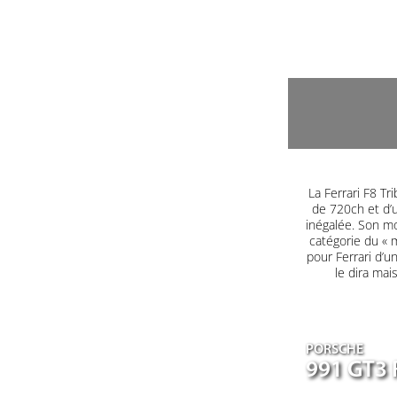
La Ferrari F8 T
de 720ch et d’u
inégalée. Son mo
catégorie du « m
pour Ferrari d’u
le dira mai
PORSCHE
991 GT3 