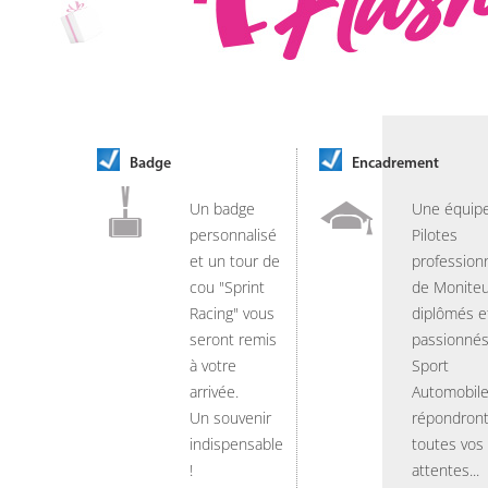
Badge
Encadrement
Un badge
Une équip
personnalisé
Pilotes
et un tour de
professionn
cou "Sprint
de Moniteu
Racing" vous
diplômés e
seront remis
passionnés
à votre
Sport
arrivée.
Automobil
Un souvenir
répondront
indispensable
toutes vos
!
attentes...