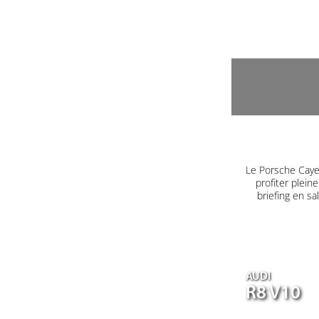
Le Porsche Caye
profiter plein
briefing en s
AUDI
R8 V10