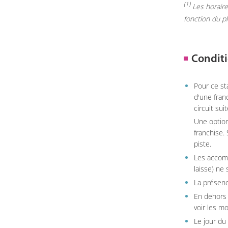
(1)
Les horaires
fonction du p
Conditi
Pour ce st
d'une fran
circuit sui
Une option
franchise.
piste.
Les accom
laisse) ne 
La présenc
En dehors 
voir les m
Le jour du