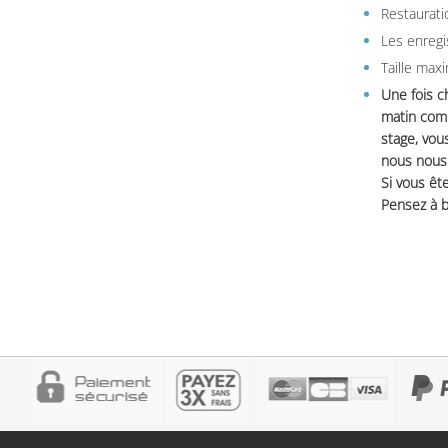
Restauratio
Les enregi
Taille max
Une fois c
matin comm
stage, vou
nous nous 
Si vous ête
Pensez à b