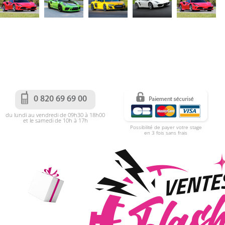
0 820 69 69 00
du lundi au vendredi de 09h30 à 18h00
et le samedi de 10h à 17h
Possibilité de payer votre stage
en 3 fois sans frais