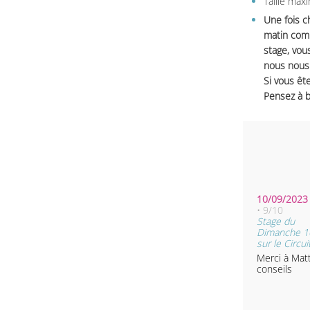
Taille max
Une fois c
matin comm
stage, vou
nous nous 
Si vous ête
Pensez à b
10/09/2023 
• 9/10
Stage du
Dimanche 1
sur le Circu
Merci à Mat
conseils