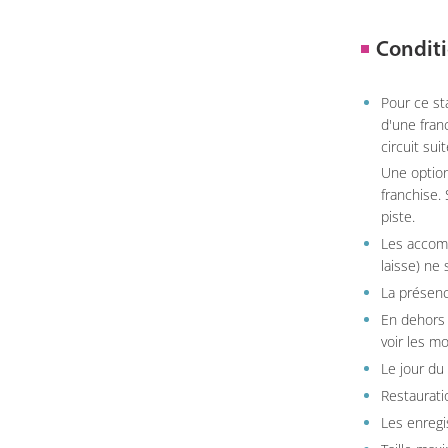
Conditi
Pour ce st
d'une fran
circuit sui
Une option
franchise.
piste.
Les accom
laisse) ne 
La présenc
En dehors 
voir les m
Le jour du
Restauratio
Les enregi