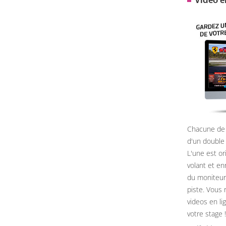
Video 
Chacune de 
d'un double
L'une est or
volant et e
du moniteur, 
piste. Vous 
videos en li
votre stage !