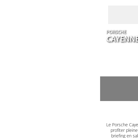
PORSCHE
CAYENN
Le Porsche Caye
profiter plein
briefing en s