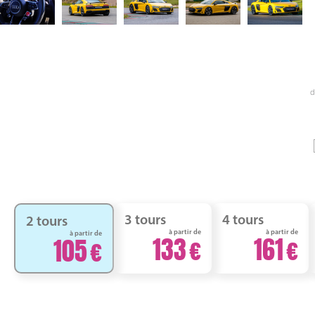
d
3 tours
4 tours
2 tours
à partir de
à partir de
à partir de
133
161
105