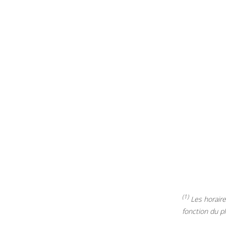
(1)
Les horaires
fonction du p