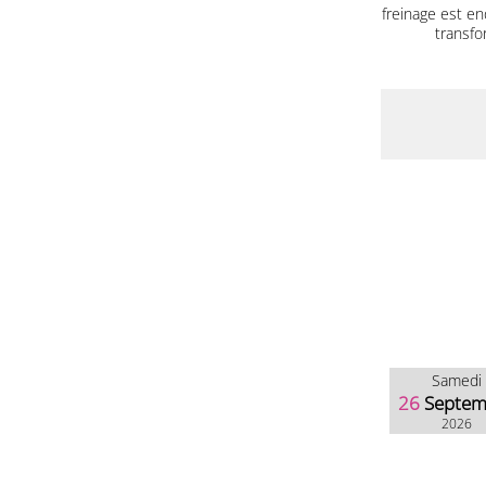
freinage est end
transfo
Samedi
26
Septem
2026