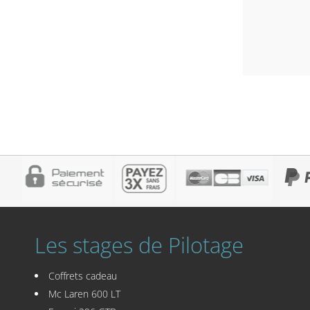
Les stages de Pilotage
Coffrets cadeau
Mc Laren 600 LT