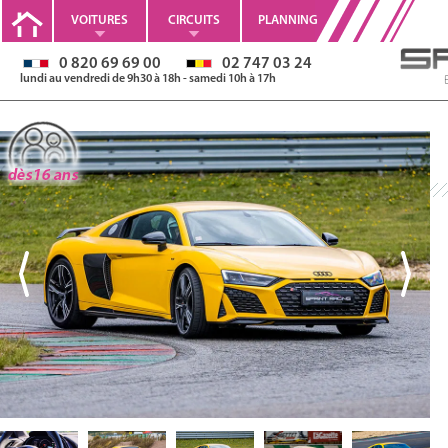
VOITURES
CIRCUITS
PLANNING
0 820 69 69 00
02 747 03 24
lundi au vendredi de 9h30 à 18h - samedi 10h à 17h