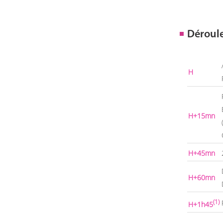
Déroul
H
H+15mn
H+45mn
H+60mn
(1)
H+1h45