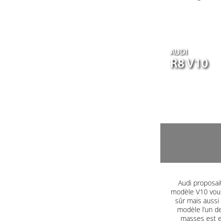
AUDI
R8 V10
Audi proposait
modèle V10 vous
sûr mais aussi
modèle l’un d
masses est e