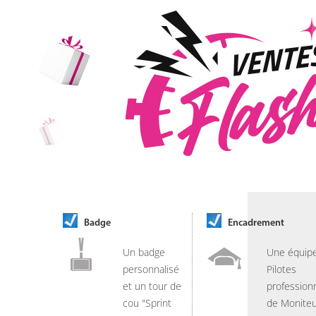
Badge
Encadrement
Un badge
Une équip
personnalisé
Pilotes
et un tour de
professionn
cou "Sprint
de Moniteu