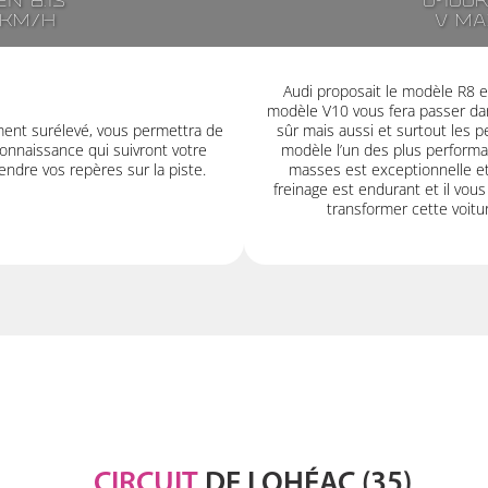
n 8.1s
0-100
7km/h
V ma
Audi proposait le modèle R8 en
modèle V10 vous fera passer dan
ment surélevé, vous permettra de
sûr mais aussi et surtout les
onnaissance qui suivront votre
modèle l’un des plus performa
ndre vos repères sur la piste.
masses est exceptionnelle et
freinage est endurant et il vous 
transformer cette voitu
CIRCUIT
DE LOHÉAC (35)