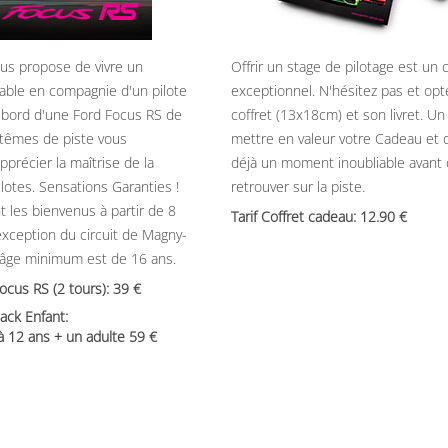
ous propose de vivre un
Offrir un stage de pilotage est un
able en compagnie d'un pilote
exceptionnel. N'hésitez pas et opt
 bord d'une Ford Focus RS de
coffret (13x18cm) et son livret. U
têmes de piste vous
mettre en valeur votre Cadeau et 
précier la maîtrise de la
déjà un moment inoubliable avant
ilotes. Sensations Garanties !
retrouver sur la piste.
t les bienvenus à partir de 8
Tarif Coffret cadeau: 12.90
’exception du circuit de Magny-
’âge minimum est de 16 ans.
Focus RS (2 tours): 39
ack Enfant:
 à 12 ans + un adulte 59