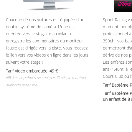
Chacune de nos voitures est équipée d'un
Sprint Racing v
double système de caméra. L'une est
moment inoubli
orientée vers le stagiaire au volant et
professionnel à
enregistre les commentaires du moniteur,
350ch. Nos bap
l’autre est dirigée vers la piste. Vous recevez
permettront d'ap
le lien vers vos videos en ligne dans les jours
dérive de nos p
suivant votre stage !
Les enfants son
ans (1.40m) à l
Tarif Video embarquée: 49
Cours Club où l
NB: Les baptêmes ne sont pas filmés, le matériel
Tarif Baptême 
supporte assez mal...
Tarif Baptême P
un enfant de 8