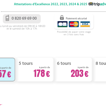
Attestations d'Excellence 2022, 2023, 2024 & 2025
0 820 69 69 00
u lundi au vendredi de 09h30 à 18h00
et le samedi de 10h à 17h
Possibilité de payer votre stage
en 3 fois sans frais
5 tours
6 tours
8 tou
à partir de
à partir de
à partir de
178
203
57