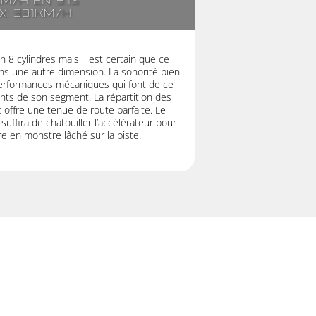
km/h en 3.1s
x: 331km/h
 8 cylindres mais il est certain que ce
s une autre dimension. La sonorité bien
 performances mécaniques qui font de ce
nts de son segment. La répartition des
 offre une tenue de route parfaite. Le
suffira de chatouiller l’accélérateur pour
re en monstre lâché sur la piste.