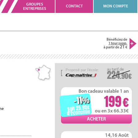
GROUPES
CONTACT
MON COMPTE
ENTREPRISES
Bénéficiez de
1 tour supp.
21
à partir de
Proposé par l'école:
224
.90
Bon cadeau valable 1 an
199
-11
%
soit 25.90
ne
d'économie
ou en 3x 66.33
14,16 Août