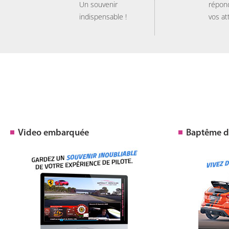
Un souvenir
répon
indispensable !
vos at
Video embarquée
Baptême de