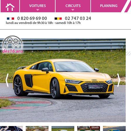
VOITURES
CIRCUITS
PLANNING
0 820 69 69 00
02 747 03 24
lundi au vendredi de 9h30 à 18h - samedi 10h à 17h