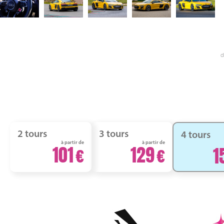
d
2 tours
3 tours
4 tours
à partir de
à partir de
101
129
1