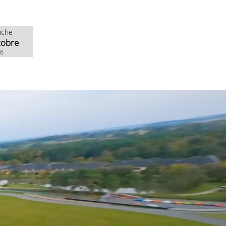
nche
tobre
26