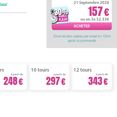
21 Septembre 2026
157
-30
%
ou en 3x 52.33
Envoi du bon cadeau par email en 15mn
après la commande
rs
10 tours
12 tours
à partir de
à partir de
à partir de
248
297
343