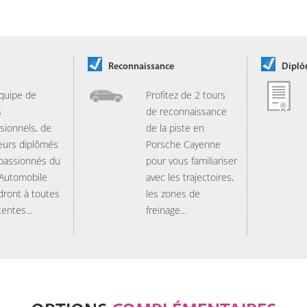
Reconnaissance
Dipl
quipe de
Profitez de 2 tours
s
de reconnaissance
sionnels, de
de la piste en
eurs diplômés
Porsche Cayenne
 passionnés du
pour vous familiariser
 Automobile
avec les trajectoires,
dront à toutes
les zones de
tentes...
freinage...