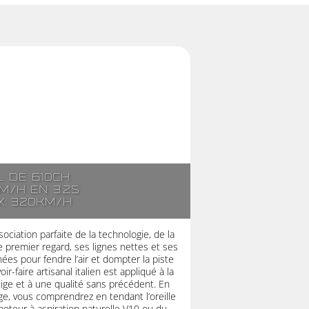
l. de 610ch
m/h en 3.2s
x: 320km/h
ociation parfaite de la technologie, de la
 premier regard, ses lignes nettes et ses
es pour fendre l’air et dompter la piste
r-faire artisanal italien est appliqué à la
stige et à une qualité sans précédent. En
ge, vous comprendrez en tendant l’oreille
moteur à aspiration naturelle V10 ou du