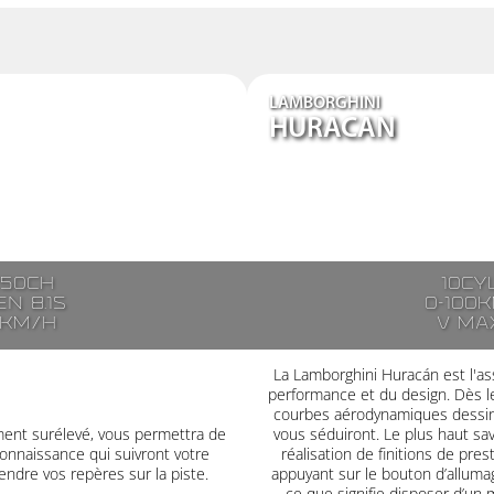
LAMBORGHINI
HURACAN
250ch
10cy
n 8.1s
0-100k
7km/h
V ma
La Lamborghini Huracán est l'ass
performance et du design. Dès le
courbes aérodynamiques dessiné
ment surélevé, vous permettra de
vous séduiront. Le plus haut savoi
onnaissance qui suivront votre
réalisation de finitions de pre
ndre vos repères sur la piste.
appuyant sur le bouton d’alluma
ce que signifie disposer d’un 