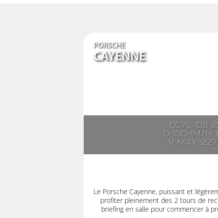
PORSCHE
CAYENNE
6cyl. de 
0-100km/h e
V max: 22
Le Porsche Cayenne, puissant et légère
profiter pleinement des 2 tours de rec
briefing en salle pour commencer à pre