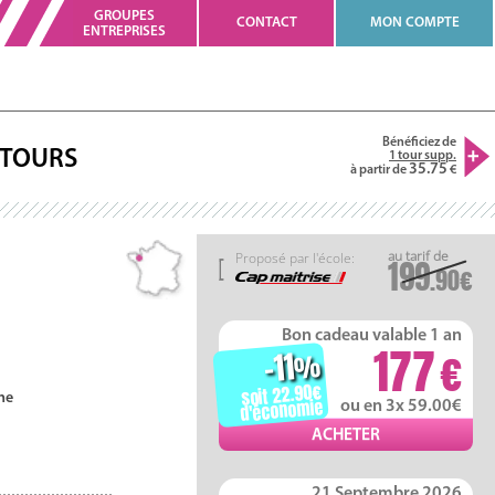
GROUPES
CONTACT
MON COMPTE
ENTREPRISES
Bénéficiez de
TOURS
1 tour supp.
35.75
à partir de
Proposé par l'école:
199
.90
Bon cadeau valable 1 an
177
-11
%
soit 22.90
ne
d'économie
ou en 3x 59.00
21 Septembre 2026