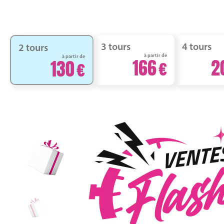
3 tours
4 tours
2 tours
à partir de
à partir de
166
2
130