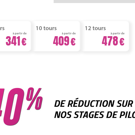
rs
10 tours
12 tours
à partir de
à partir de
à partir de
341
409
478