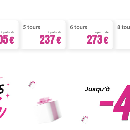
5 tours
6 tours
8 tou
à partir de
à partir de
à partir de
05
237
273