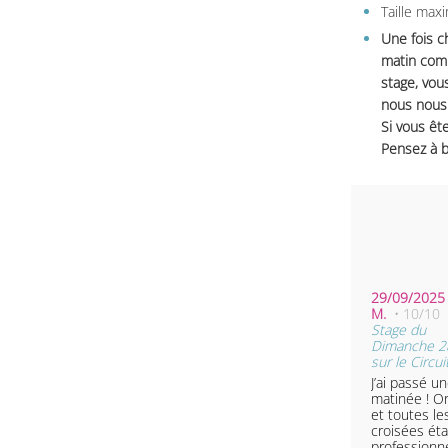
Taille max
Une fois c
matin comm
stage, vou
nous nous 
Si vous ête
Pensez à b
29/09/2025 
M.
• 10/10
Stage du
Dimanche 2
sur le Circu
J’ai passé u
matinée ! Or
et toutes l
croisées éta
professionne