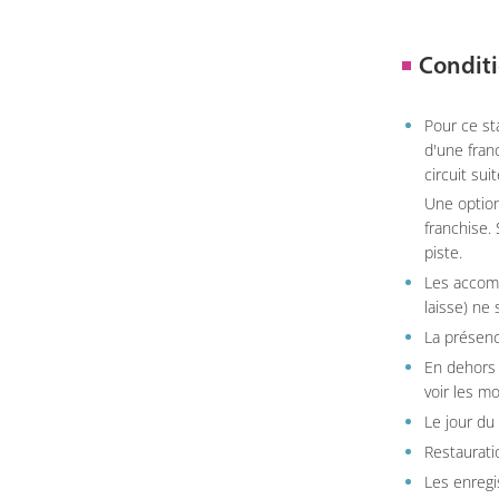
Conditi
Pour ce st
d'une fran
circuit sui
Une option
franchise.
piste.
Les accom
laisse) ne 
La présenc
En dehors 
voir les m
Le jour du
Restauratio
Les enregi