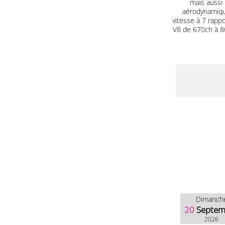
mais aussi 
aérodynamique
vitesse à 7 rapp
V8 de 670ch à 80
Dimanch
20
Septem
2026