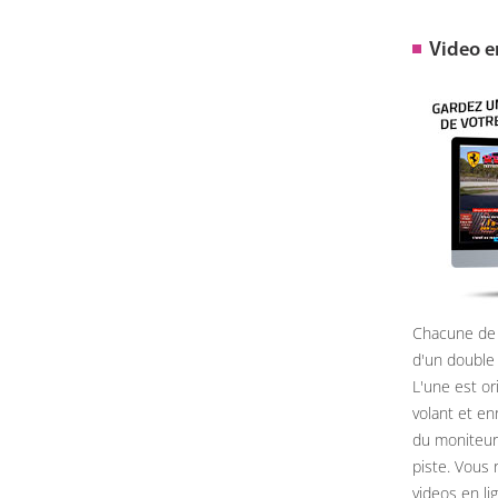
Video 
Chacune de 
d'un double
L'une est or
volant et e
du moniteur, 
piste. Vous 
videos en li