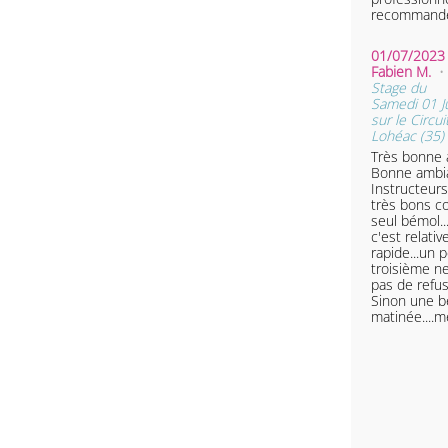
recommande
01/07/2023 
Fabien M.
•
Stage du
Samedi 01 Ju
sur le Circui
Lohéac (35)
Très bonne 
Bonne ambi
Instructeur
très bons co
seul bémol..
c'est relati
rapide...un p
troisième ne
pas de refus
Sinon une b
matinée....m