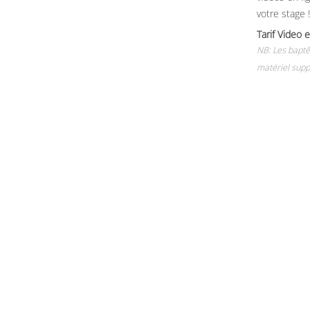
votre stage !
Tarif Vide
NB: Les baptê
matériel supp