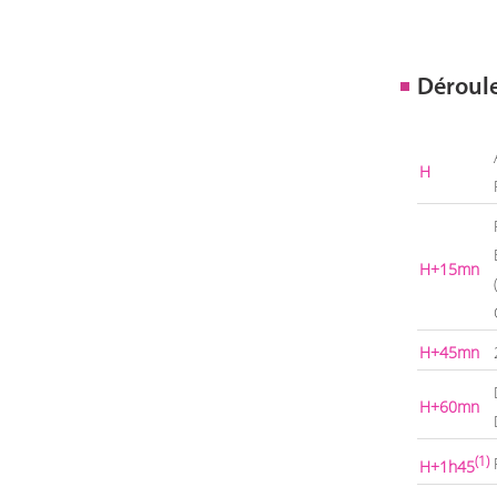
Déroul
H
H+15mn
H+45mn
H+60mn
(1)
H+1h45