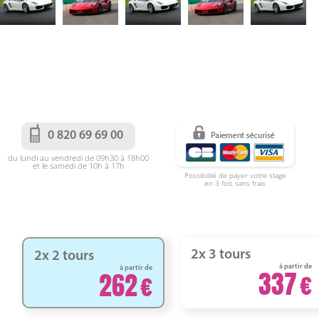
0 820 69 69 00
du lundi au vendredi de 09h30 à 18h00
et le samedi de 10h à 17h
Possibilité de payer votre stage
en 3 fois sans frais
2x 3 tours
2x 2 tours
à partir de
à partir de
337
262