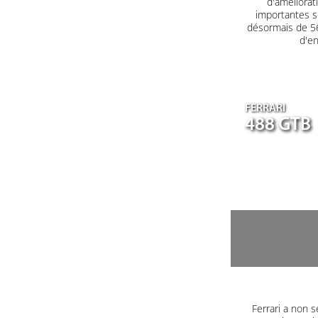
d'améliorat
importantes s
désormais de 560
d'en
FERRARI
488 GTB
Ferrari a non s