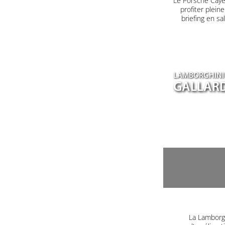
Le Porsche Caye
profiter plein
briefing en s
LAMBORGHINI
GALLARD
La Lamborgh