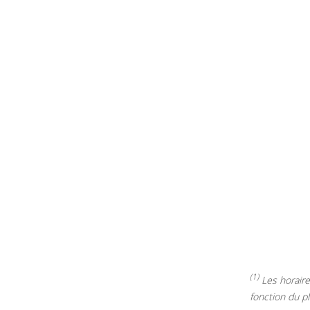
(1)
Les horaires
fonction du p