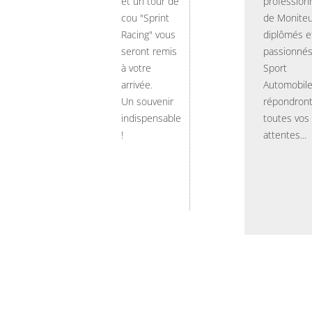
et un tour de
professionn
cou "Sprint
de Moniteu
Racing" vous
diplômés e
seront remis
passionnés
à votre
Sport
arrivée.
Automobil
Un souvenir
répondront
indispensable
toutes vos
!
attentes...