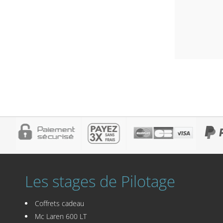
Les stages de Pilotage
Coffrets cadeau
Mc Laren 600 LT