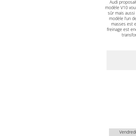
Audi proposait
modèle V10 vous
sûr mais aussi
modèle l’un d
masses est e
freinage est end
transfo
Vendred