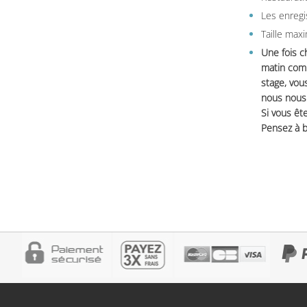
Les enregi
Taille max
Une fois c
matin comm
stage, vou
nous nous 
Si vous ête
Pensez à b