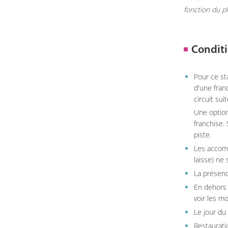
fonction du p
Conditi
Pour ce st
d'une fran
circuit sui
Une option
franchise.
piste.
Les accom
laisse) ne 
La présenc
En dehors 
voir les m
Le jour du
Restauratio