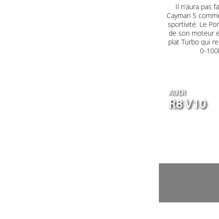
Il n’aura pas
Cayman S comme 
sportivité. Le P
de son moteur en
plat Turbo qui r
0-100k
AUDI
R8 V10