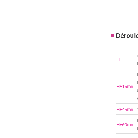
Déroul
H
H+15mn
H+45mn
H+60mn