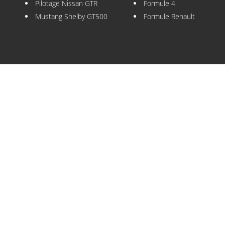
Pilotage Nissan GTR
Formule 4
Mustang Shelby GT500
Formule Renault