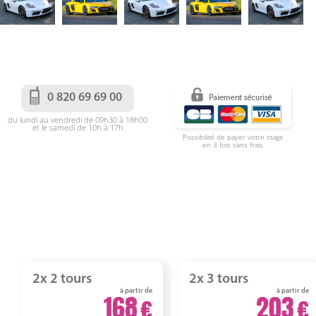
0 820 69 69 00
du lundi au vendredi de 09h30 à 18h00
et le samedi de 10h à 17h
Possibilité de payer votre stage
en 3 fois sans frais
2x 2 tours
2x 3 tours
à partir de
à partir de
168
203