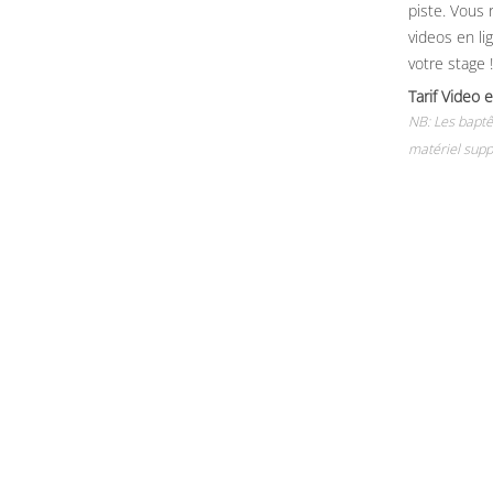
piste. Vous 
videos en li
votre stage !
Tarif Vide
NB: Les baptê
matériel supp