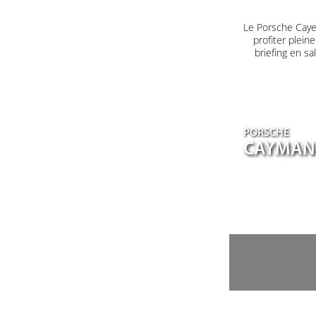
Le Porsche Caye
profiter plein
briefing en s
PORSCHE
CAYMAN