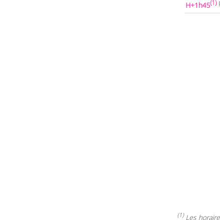
(1)
H+1h45
(1)
Les horaires