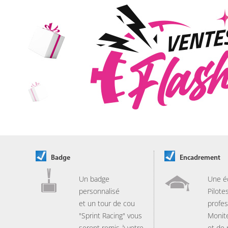
Badge
Encadrement
Un badge
Une é
personnalisé
Pilote
et un tour de cou
profes
"Sprint Racing" vous
Monit
seront remis à votre
et de