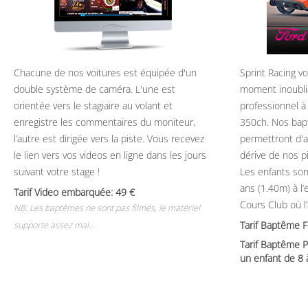
Chacune de nos voitures est équipée d'un
Sprint Racing v
double système de caméra. L'une est
moment inoubli
orientée vers le stagiaire au volant et
professionnel à
enregistre les commentaires du moniteur,
350ch. Nos bap
l’autre est dirigée vers la piste. Vous recevez
permettront d'ap
le lien vers vos videos en ligne dans les jours
dérive de nos p
suivant votre stage !
Les enfants son
ans (1.40m) à l
Tarif Video embarquée: 49
Cours Club où l
NB: Les baptêmes ne sont pas filmés, le matériel
Tarif Baptême 
supporte assez mal...
Tarif Baptême P
un enfant de 8