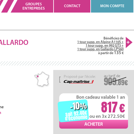
GROUPES
CONTACT
MON COMPTE
ENTREPRISES
Bénéficiez de
ALLARDO
1 tour supp. en Alpine A110S +
1 tour supp. en 992 GT3 +
1 tour supp. en Gallardo LP560
135
à partir de
Proposé par l'école:
909
.89
Bon cadeau valable 1 an
817
-10
%
ne
soit 92.40
h
d'économie
ou en 3x 272.50