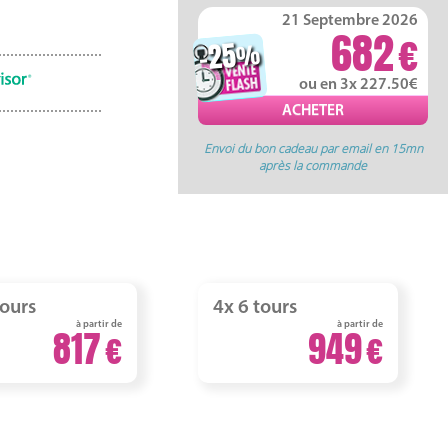
21 Septembre 2026
682
-25
%
ou en 3x 227.50
Envoi du bon cadeau par email en 15mn
après la commande
tours
4x 6 tours
à partir de
à partir de
817
949