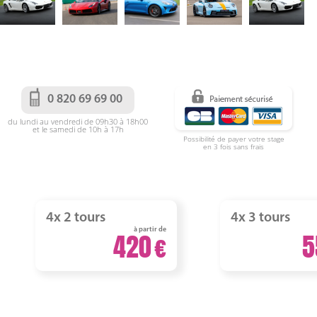
0 820 69 69 00
du lundi au vendredi de 09h30 à 18h00
et le samedi de 10h à 17h
Possibilité de payer votre stage
en 3 fois sans frais
4x 2 tours
4x 3 tours
à partir de
420
5