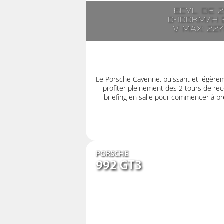
6cyl. de 
0-100km/h e
V max: 22
Le Porsche Cayenne, puissant et légère
profiter pleinement des 2 tours de rec
briefing en salle pour commencer à pre
PORSCHE
992 GT3
6 cyl. à 