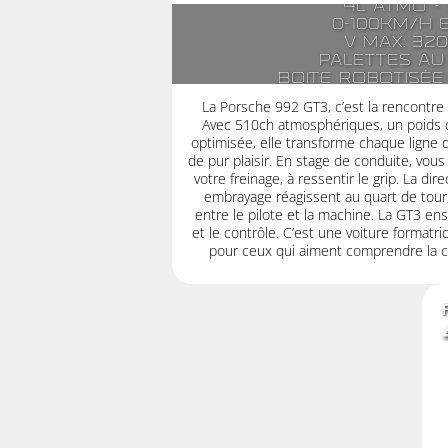
4l atmo -
0-100km/h 
V max: 32
Palettes au
Boite robotisée
à double em
La Porsche 992 GT3, c’est la rencontre
Avec 510ch atmosphériques, un poids
optimisée, elle transforme chaque ligne d
de pur plaisir. En stage de conduite, vous 
votre freinage, à ressentir le grip. La dir
embrayage réagissent au quart de tour,
entre le pilote et la machine. La GT3 ense
et le contrôle. C’est une voiture formatrice
pour ceux qui aiment comprendre la con