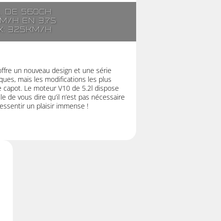
l. de 560ch
km/h en 3,7s
x: 325km/h
offre un nouveau design et une série
ues, mais les modifications les plus
e capot. Le moteur V10 de 5.2l dispose
e de vous dire qu’il n’est pas nécessaire
ressentir un plaisir immense !