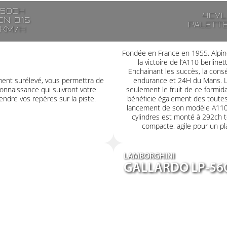
250ch
4cyl
n 8.1s
Palett
7km/h
Fondée en France en 1955, Alpin
la victoire de l’A110 berlin
Enchainant les succès, la consé
ment surélevé, vous permettra de
endurance et 24H du Mans. L’
onnaissance qui suivront votre
seulement le fruit de ce formid
ndre vos repères sur la piste.
bénéficie également des toutes
lancement de son modèle A110
cylindres est monté à 292ch t
compacte, agile pour un plai
LAMBORGHINI
GALLARDO LP-56
plat