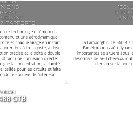
 510ch
en 3,4s
10cy
0km/h
0-100
 volant
V ma
 7 rapports
brayage
 entre technologie et émotions.
 contenu et une aérodynamique
roite et chaque virage en instant
La Lamborghini LP 560-4 s'
apprendrez à lire la piste, à doser
d'améliorations aérodynamiq
ection précise et la boîte à double
importantes se situent sous l
 offrant une connexion directe
désormais de 560 chevaux, inutil
igne la concentration, la fluidité
d'en arriver là pour 
, taillée pour les circuits et faite
duite sportive de l’intérieur.
FERRARI
488 GTB