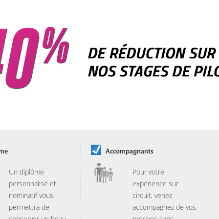
ôme
Accompagnants
Un diplôme
Pour votre
personnalisé et
expérience sur
nominatif vous
circuit, venez
permettra de
accompagnez de vos
conserver un beau
proches sans