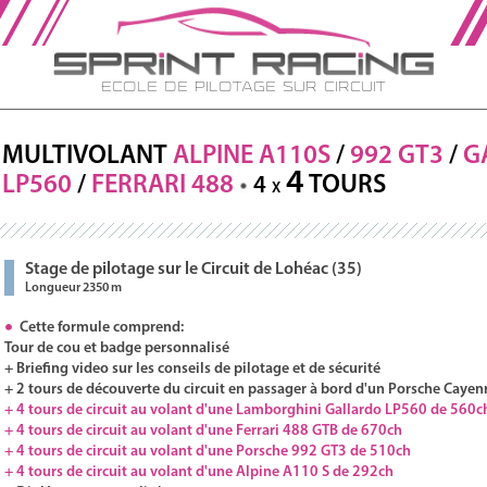
Ecole de Pilotage sur Circuit
MULTIVOLANT
ALPINE A110S
/
992 GT3
/
G
4
LP560
/
FERRARI
488
TOURS
4
X
Stage de pilotage sur le Circuit de Lohéac (35)
Longueur 2350 m
Cette formule comprend:
Tour de cou et badge personnalisé
+ Briefing video sur les conseils de pilotage et de sécurité
+ 2 tours de découverte du circuit en passager à bord d'un Porsche Cayen
+ 4 tours de circuit au volant d'une Lamborghini Gallardo LP560 de 560c
+ 4 tours de circuit au volant d'une Ferrari 488 GTB de 670ch
+ 4 tours de circuit au volant d'une Porsche 992 GT3 de 510ch
+ 4 tours de circuit au volant d'une Alpine A110 S de 292ch