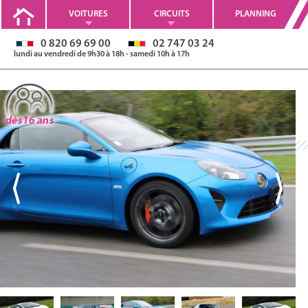
VOITURES
CIRCUITS
PLANNING
0 820 69 69 00
02 747 03 24
lundi au vendredi de 9h30 à 18h - samedi 10h à 17h