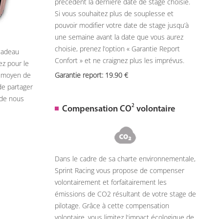
précèdent la dernière date de stage choisie.
Si vous souhaitez plus de souplesse et
pouvoir modifier votre date de stage jusqu’à
une semaine avant la date que vous aurez
choisie, prenez l’option « Garantie Report
 cadeau
Confort » et ne craignez plus les imprévus.
ez pour le
n moyen de
Garantie report: 19.90
de partager
 de nous
2
Compensation CO
volontaire
Dans le cadre de sa charte environnementale,
Sprint Racing vous propose de compenser
volontairement et forfaitairement les
émissions de CO2 résultant de votre stage de
pilotage. Grâce à cette compensation
volontaire, vous limitez l'impact écologique de