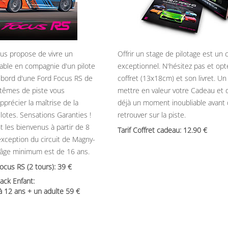
ous propose de vivre un
Offrir un stage de pilotage est un
able en compagnie d'un pilote
exceptionnel. N'hésitez pas et opt
 bord d'une Ford Focus RS de
coffret (13x18cm) et son livret. U
têmes de piste vous
mettre en valeur votre Cadeau et 
précier la maîtrise de la
déjà un moment inoubliable avant
ilotes. Sensations Garanties !
retrouver sur la piste.
t les bienvenus à partir de 8
Tarif Coffret cadeau: 12.90
’exception du circuit de Magny-
’âge minimum est de 16 ans.
Focus RS (2 tours): 39
ack Enfant:
 à 12 ans + un adulte 59