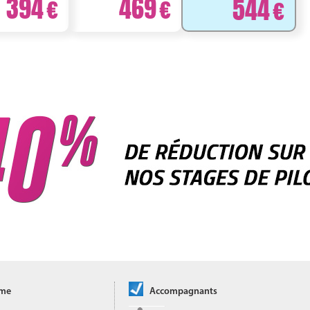
394
469
544
ôme
Accompagnants