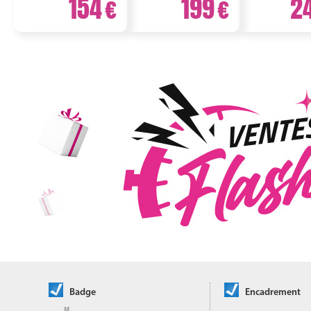
154
199
2
Badge
Encadrement