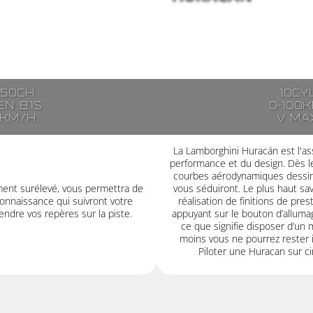
250ch
10cy
n 8.1s
0-100k
7km/h
V ma
La Lamborghini Huracán est l'ass
performance et du design. Dès le
courbes aérodynamiques dessiné
ment surélevé, vous permettra de
vous séduiront. Le plus haut savoi
onnaissance qui suivront votre
réalisation de finitions de pre
ndre vos repères sur la piste.
appuyant sur le bouton d’alluma
ce que signifie disposer d’un 
moins vous ne pourrez rester i
Piloter une Huracan sur cir