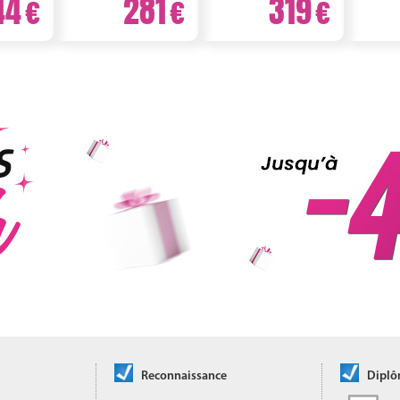
44
281
319
Reconnaissance
Dipl