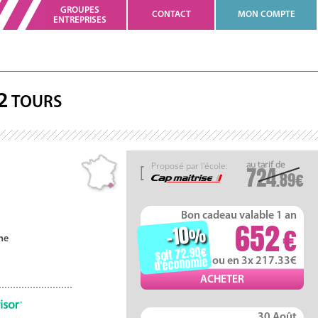
GROUPES
CONTACT
MON COMPTE
ENTREPRISES
2
TOURS
Proposé par l'école:
724
.89
Bon cadeau valable 1 an
652
-10
%
ne
soit 72.90
d'économie
ou en 3x 217.33
30 Août