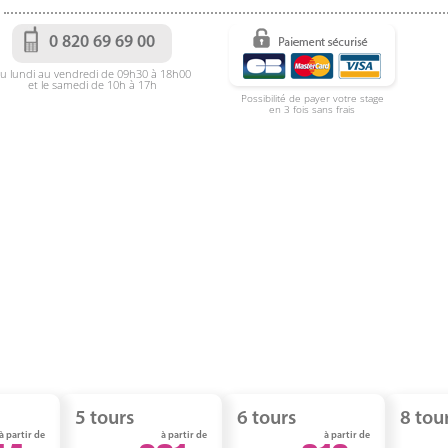
0 820 69 69 00
u lundi au vendredi de 09h30 à 18h00
et le samedi de 10h à 17h
Possibilité de payer votre stage
en 3 fois sans frais
5 tours
6 tours
8 tou
à partir de
à partir de
à partir de