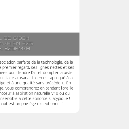
l. de 610ch
m/h en 3.2s
x: 320km/h
ociation parfaite de la technologie, de la
 premier regard, ses lignes nettes et ses
es pour fendre l’air et dompter la piste
r-faire artisanal italien est appliqué à la
stige et à une qualité sans précédent. En
ge, vous comprendrez en tendant l’oreille
moteur à aspiration naturelle V10 ou du
nsensible à cette sonorité si atypique !
cuit est un privilège exceptionnel !