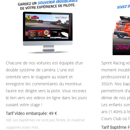
Chacune de nos voitures est équipée d'un
Sprint Racing v
double système de caméra. L'une est
moment inoubli
orientée vers le stagiaire au volant et
professionnel à
enregistre les commentaires du moniteur,
350ch. Nos bap
l’autre est dirigée vers la piste. Vous recevez
permettront d'ap
le lien vers vos videos en ligne dans les jours
dérive de nos p
suivant votre stage !
Les enfants son
ans (1.40m) à l
Tarif Video embarquée: 49
Cours Club où l
NB: Les baptêmes ne sont pas filmés, le matériel
Tarif Baptême 
supporte assez mal...