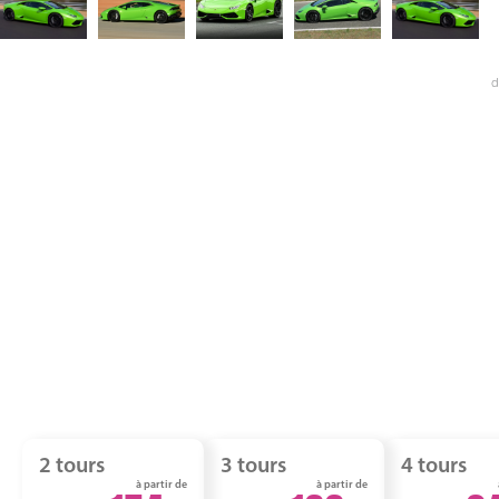
d
2 tours
3 tours
4 tours
à partir de
à partir de