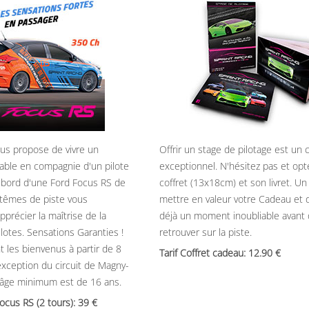
ous propose de vivre un
Offrir un stage de pilotage est un
able en compagnie d'un pilote
exceptionnel. N'hésitez pas et opt
 bord d'une Ford Focus RS de
coffret (13x18cm) et son livret. U
têmes de piste vous
mettre en valeur votre Cadeau et 
précier la maîtrise de la
déjà un moment inoubliable avant
ilotes. Sensations Garanties !
retrouver sur la piste.
t les bienvenus à partir de 8
Tarif Coffret cadeau: 12.90
’exception du circuit de Magny-
’âge minimum est de 16 ans.
Focus RS (2 tours): 39