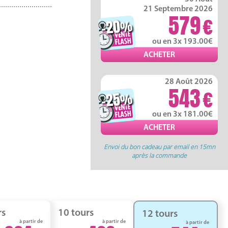
21 Septembre 2026
579
-20
%
ou en 3x 193.00
28 Août 2026
543
-25
%
ou en 3x 181.00
Envoi du bon cadeau par email en 15mn
après la commande
rs
10 tours
12 tours
à partir de
à partir de
à partir de