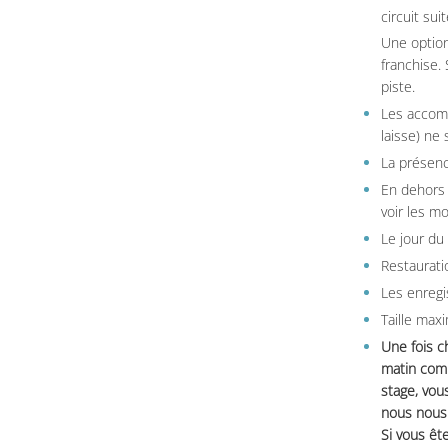
circuit sui
Une option
franchise.
piste.
Les accom
laisse) ne 
La présenc
En dehors 
voir les m
Le jour du
Restauratio
Les enregi
Taille max
Une fois c
matin comm
stage, vou
nous nous 
Si vous ête