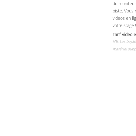
du moniteur, 
piste. Vous 
videos en li
votre stage !
Tarif Vide
NB: Les baptê
matériel supp