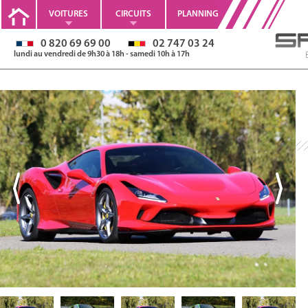
VOITURES
CIRCUITS
PLANNING
0 820 69 69 00
02 747 03 24
lundi au vendredi de 9h30 à 18h - samedi 10h à 17h