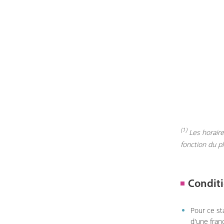
(1)
Les horaires
fonction du p
Conditi
Pour ce st
d'une fran