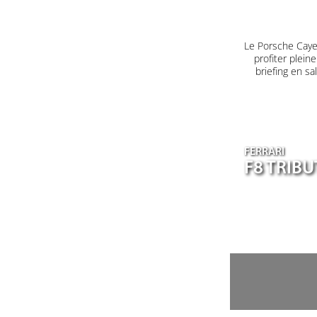
Le Porsche Caye
profiter plein
briefing en s
FERRARI
F8 TRIB