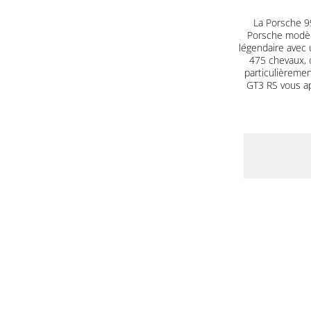
La Porsche 99
Porsche modèle
légendaire avec 
475 chevaux, 
particulièrement
GT3 RS vous a