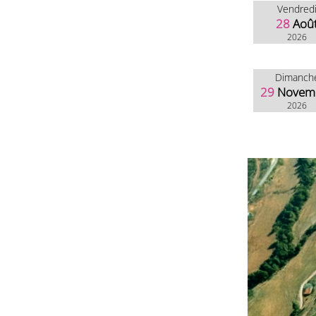
Vendred
28
Aoû
2026
Dimanch
29
Novem
2026