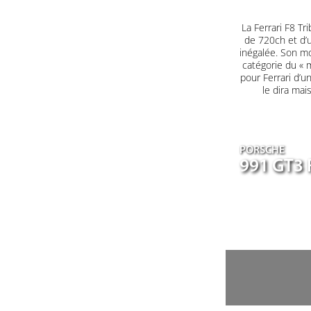
La Ferrari F8 T
de 720ch et d’u
inégalée. Son mo
catégorie du « m
pour Ferrari d’u
le dira mai
PORSCHE
991 GT3 