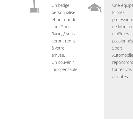
Un badge
Une équip
personnalisé
Pilotes
et un tour de
professionn
cou "Sprint
de Moniteu
Racing" vous
diplômés e
seront remis
passionnés
à votre
Sport
arrivée.
Automobil
Un souvenir
répondront
indispensable
toutes vos
!
attentes...