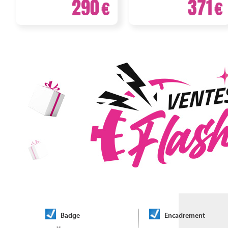
290
371
Badge
Encadrement