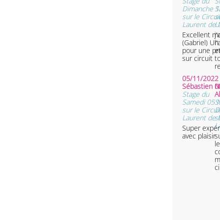
Stage du
S
Dimanche 11
S
sur le Circui
s
Laurent de 
L
Excellent m
j
(Gabriel) Un vrai plaisir
l
pour une pr
e
sur circuit
t
r
05/11/2022 
Sébastien 
0
Stage du
A
Samedi 05 
S
sur le Circui
D
Laurent de 
s
L
Super expéri
avec plaisir
s
l
c
m
ci