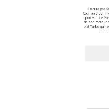
Il n’aura pas
Cayman S comme 
sportivité. Le P
de son moteur en
plat Turbo qui r
0-100k