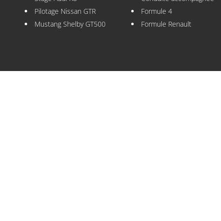
Pilotage Nissan GTR
Formule 4
Mustang Shelby GT500
Formule Renault