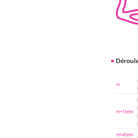
Déroul
H
H+15mn
H+45mn