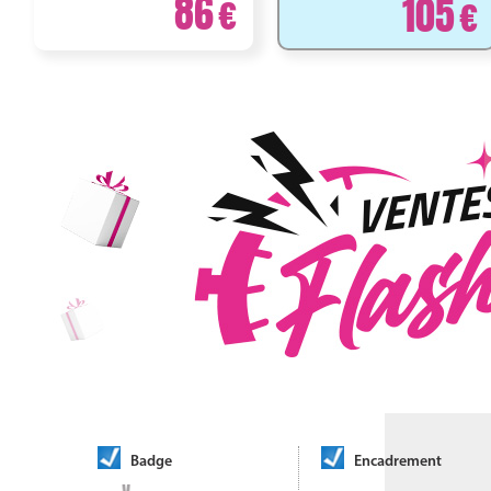
86
105
Badge
Encadrement