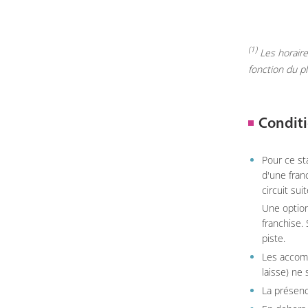
(1)
Les horaires
fonction du p
Conditi
Pour ce st
d'une fran
circuit sui
Une option
franchise.
piste.
Les accom
laisse) ne 
La présenc