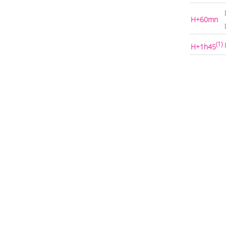
H+60mn
(1)
H+1h45