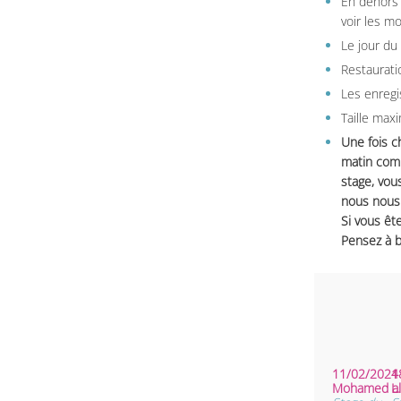
En dehors 
voir les m
Le jour du
Restauratio
Les enregi
Taille max
Une fois c
matin comm
stage, vou
nous nous 
Si vous ête
Pensez à b
11/02/2024 
1
Mohamed al
L