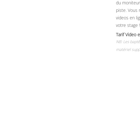
du moniteur, 
piste. Vous 
videos en li
votre stage !
Tarif Vide
NB: Les baptê
matériel supp