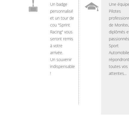
Un badge
Une équip
personnalisé
Pilotes
et un tour de
professionn
cou "Sprint
de Moniteu
Racing" vous
diplômés e
seront remis
passionnés
à votre
Sport
arrivée.
Automobil
Un souvenir
répondront
indispensable
toutes vos
!
attentes...