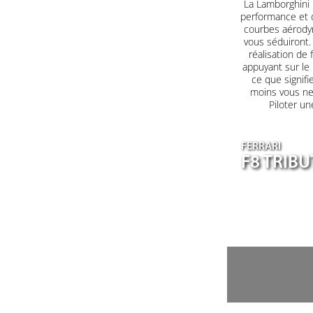
La Lamborghini H
performance et d
courbes aérodyn
vous séduiront. 
réalisation de 
appuyant sur le
ce que signifi
moins vous ne 
Piloter un
FERRARI
F8 TRIB