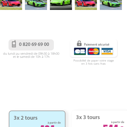
0 820 69 69 00
du lundi au vendredi de 09h30 à 18h00
et le samedi de 10h à 17h
Possibilité de payer votre stage
en 3 fois sans frais
3x 3 tours
3x 2 tours
à partir de
à partir de