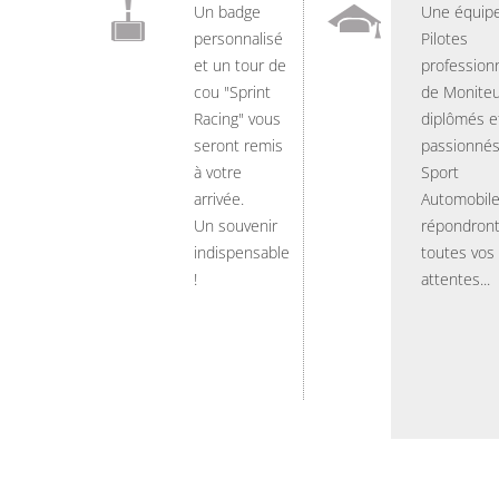
Un badge
Une équip
personnalisé
Pilotes
et un tour de
professionn
cou "Sprint
de Moniteu
Racing" vous
diplômés e
seront remis
passionnés
à votre
Sport
arrivée.
Automobil
Un souvenir
répondront
indispensable
toutes vos
!
attentes...