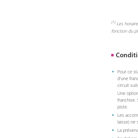
(1)
Les horaires
fonction du p
Conditi
Pour ce st
d'une fran
circuit sui
Une option
franchise.
piste.
Les accom
laisse) ne 
La présenc