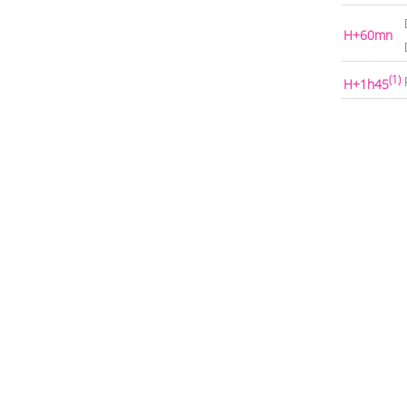
H+60mn
(1)
H+1h45