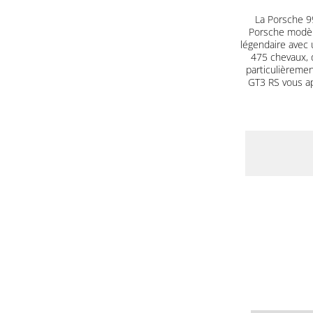
La Porsche 99
Porsche modèle
légendaire avec 
475 chevaux, 
particulièrement
GT3 RS vous a