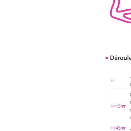
Déroul
H
H+15mn
H+45mn