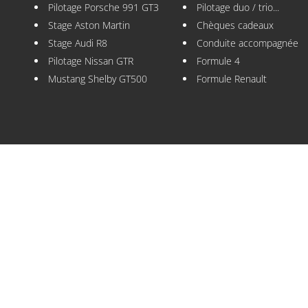
Pilotage Porsche 991 GT3
Pilotage duo / trio...
Stage Aston Martin
Chèques cadeaux
Stage Audi R8
Conduite accompagnée
Pilotage Nissan GTR
Formule 4
Mustang Shelby GT500
Formule Renault