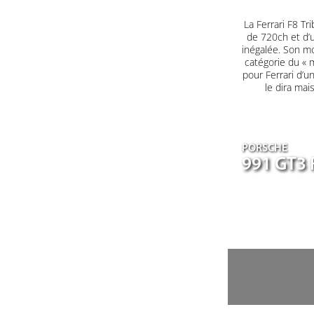
La Ferrari F8 T
de 720ch et d’u
inégalée. Son mo
catégorie du « m
pour Ferrari d’u
le dira mai
PORSCHE
991 GT3 