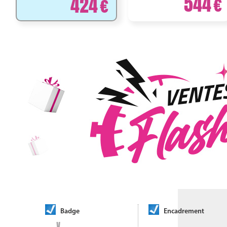
544
424
Badge
Encadrement