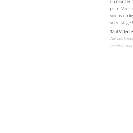
du moniteur, 
piste. Vous 
videos en li
votre stage !
Tarif Vide
NB: Les baptê
matériel supp