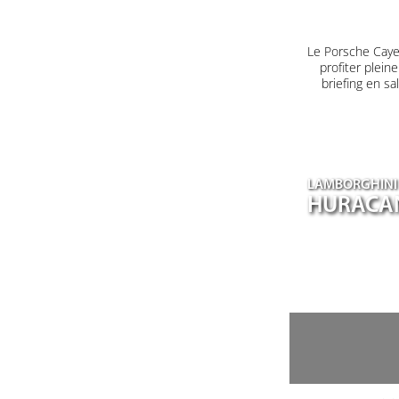
Le Porsche Caye
profiter plein
briefing en s
LAMBORGHINI
HURACA