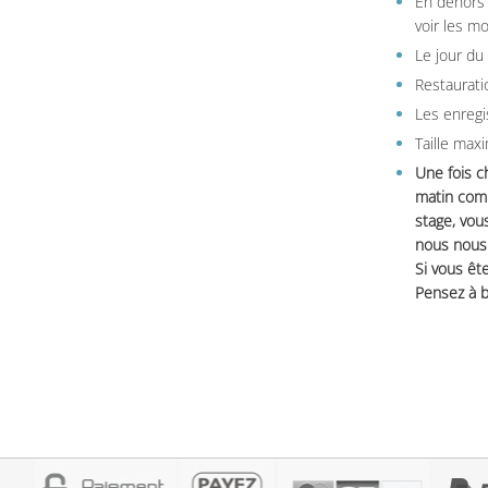
En dehors 
voir les m
Le jour du
Restauratio
Les enregi
Taille max
Une fois c
matin comm
stage, vou
nous nous 
Si vous ête
Pensez à b