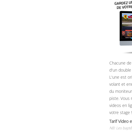
Chacune de 
d'un double
L'une est or
volant et e
du moniteur, 
piste. Vous 
videos en li
votre stage !
Tarif Vide
NB: Les baptê