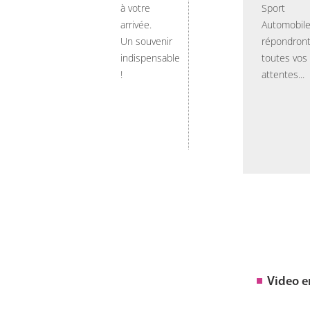
à votre
Sport
arrivée.
Automobil
Un souvenir
répondront
indispensable
toutes vos
!
attentes...
Video 