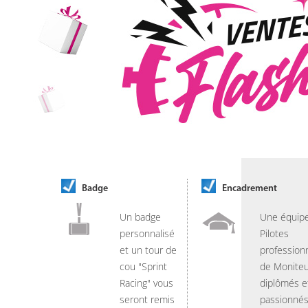
Badge
Encadrement
Un badge
Une équip
personnalisé
Pilotes
et un tour de
professionn
cou "Sprint
de Moniteu
Racing" vous
diplômés e
seront remis
passionnés