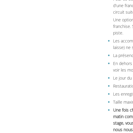
d'une fran
circuit sui
Une option
franchise.
piste.
Les accom
laisse) ne 
La présenc
En dehors 
voir les m
Le jour du
Restauratio
Les enregi
Taille max
Une fois c
matin comm
stage, vou
nous nous 