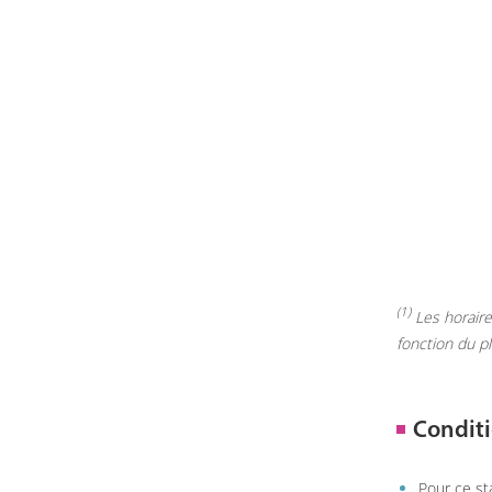
(1)
Les horaires
fonction du p
Conditi
Pour ce st