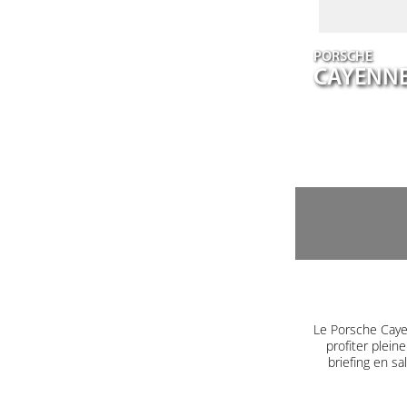
PORSCHE
CAYENN
Le Porsche Caye
profiter plein
briefing en s