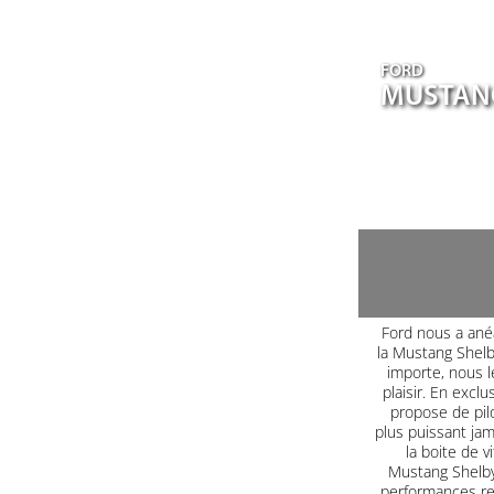
FORD
MUSTANG
Ford nous a ané
la Mustang Shel
importe, nous le
plaisir. En excl
propose de pilo
plus puissant jam
la boite de 
Mustang Shelby
performances red