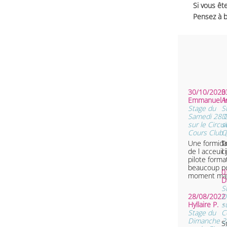
Si vous ête
Pensez à b
30/10/2023 
0
Emmanuel 
A
Stage du
S
Samedi 28 
D
sur le Circu
s
Cours Club 
C
Une formida
T
de l acceuil
ci
pilote forma
beaucoup p
0
moment mag
D
S
28/08/2022 
D
Hyllaire P.
s
•
Stage du
C
Dimanche 2
S