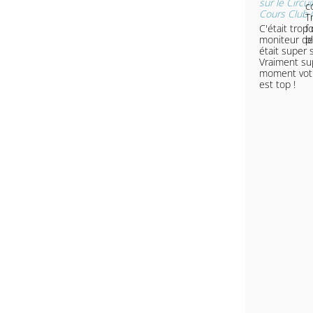
sur le Circu
c
Cours Club 
T
C'était trop 
f
moniteur de
pl
était super 
Vraiment su
moment vot
est top !