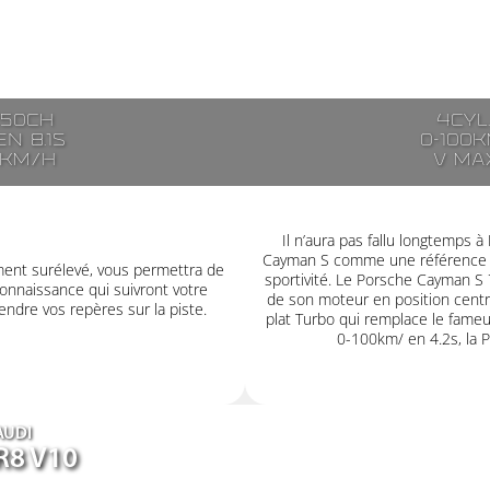
250ch
4cyl
n 8.1s
0-100k
7km/h
V ma
Il n’aura pas fallu longtemps
Cayman S comme une référence e
ment surélevé, vous permettra de
sportivité. Le Porsche Cayman S 
onnaissance qui suivront votre
de son moteur en position centr
ndre vos repères sur la piste.
plat Turbo qui remplace le fameux
0-100km/ en 4.2s, la P
AUDI
R8 V10