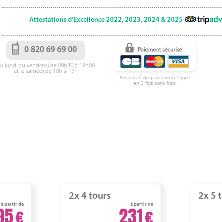
Attestations d'Excellence 2022, 2023, 2024 & 2025
0 820 69 69 00
u lundi au vendredi de 09h30 à 18h00
et le samedi de 10h à 17h
Possibilité de payer votre stage
en 3 fois sans frais
2x 4 tours
2x 5 
à partir de
à partir de
95
231