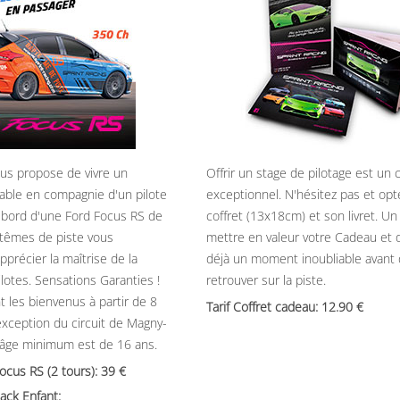
ous propose de vivre un
Offrir un stage de pilotage est un
able en compagnie d'un pilote
exceptionnel. N'hésitez pas et opt
 bord d'une Ford Focus RS de
coffret (13x18cm) et son livret. U
têmes de piste vous
mettre en valeur votre Cadeau et 
précier la maîtrise de la
déjà un moment inoubliable avant
ilotes. Sensations Garanties !
retrouver sur la piste.
t les bienvenus à partir de 8
Tarif Coffret cadeau: 12.90
’exception du circuit de Magny-
’âge minimum est de 16 ans.
Focus RS (2 tours): 39
ack Enfant: