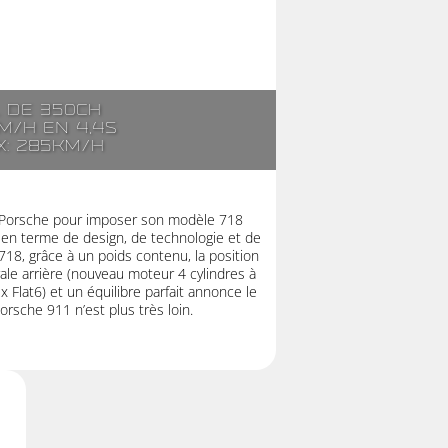
. de 350ch
m/h en 4,4s
x: 285km/h
 à Porsche pour imposer son modèle 718
n terme de design, de technologie et de
718, grâce à un poids contenu, la position
ale arrière (nouveau moteur 4 cylindres à
 Flat6) et un équilibre parfait annonce le
orsche 911 n’est plus très loin.