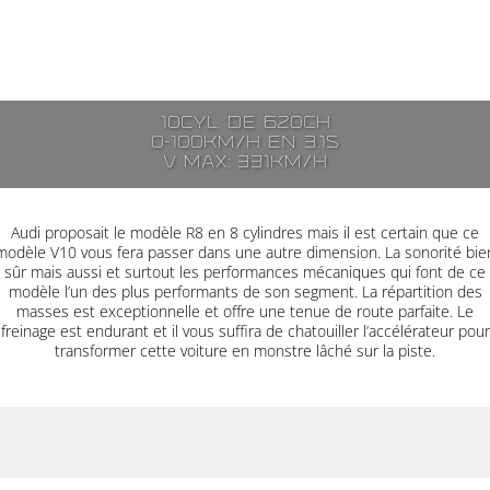
10cyl. de 620ch
0-100km/h en 3.1s
V max: 331km/h
Audi proposait le modèle R8 en 8 cylindres mais il est certain que ce
modèle V10 vous fera passer dans une autre dimension. La sonorité bie
sûr mais aussi et surtout les performances mécaniques qui font de ce
modèle l’un des plus performants de son segment. La répartition des
masses est exceptionnelle et offre une tenue de route parfaite. Le
freinage est endurant et il vous suffira de chatouiller l’accélérateur pour
transformer cette voiture en monstre lâché sur la piste.