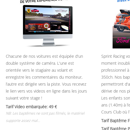
Chacune de nos voitures est équipée d'un
Sprint Racing v
double système de caméra. L'une est
moment inoubli
orientée vers le stagiaire au volant et
professionnel à
enregistre les commentaires du moniteur,
350ch. Nos bap
l’autre est dirigée vers la piste. Vous recevez
permettront d'ap
le lien vers vos videos en ligne dans les jours
dérive de nos p
suivant votre stage !
Les enfants son
ans (1.40m) à l
Tarif Video embarquée: 49
Cours Club où l
NB: Les baptêmes ne sont pas filmés, le matériel
Tarif Baptême 
supporte assez mal...
Tarif Baptême P