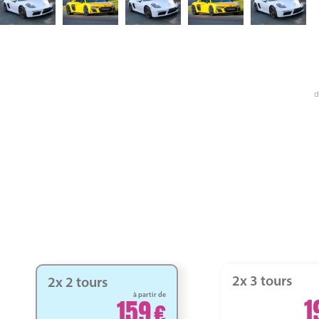
d
2x 3 tours
2x 2 tours
à partir de
1
159