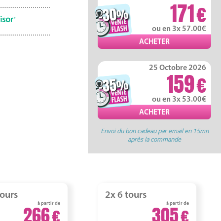
171
-30
%
ou en 3x 57.00
25 Octobre 2026
159
-35
%
ou en 3x 53.00
Envoi du bon cadeau par email en 15mn
après la commande
tours
2x 6 tours
à partir de
à partir de
266
305