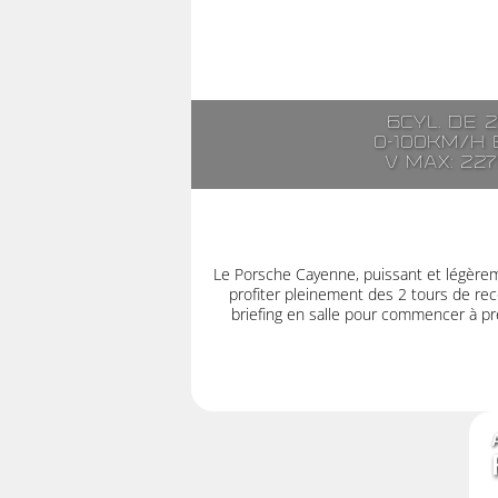
6cyl. de 
0-100km/h e
V max: 22
Le Porsche Cayenne, puissant et légère
profiter pleinement des 2 tours de rec
briefing en salle pour commencer à pre