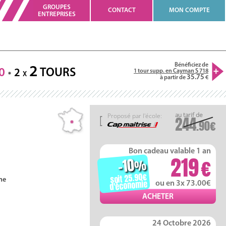
GROUPES
CONTACT
MON COMPTE
ENTREPRISES
Bénéficiez de
2
0
TOURS
2
1 tour supp. en Cayman S 718
X
35.75
à partir de
Proposé par l'école:
244
.90
Bon cadeau valable 1 an
219
-10
%
soit 25.90
ne
d'économie
ou en 3x 73.00
24 Octobre 2026