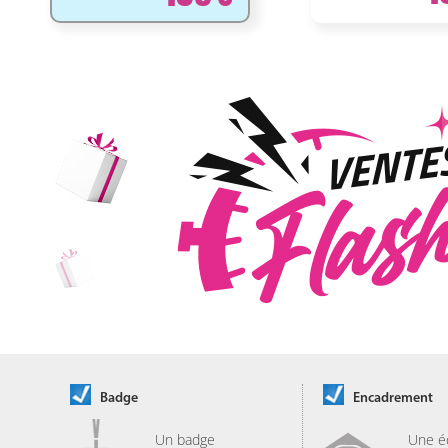
Badge
Encadrement
Un badge
Une é