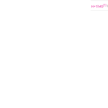
(1)
H+1h45