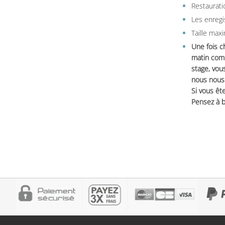
Restauratio
Les enregi
Taille max
Une fois c
matin comm
stage, vou
nous nous 
Si vous ête
Pensez à b