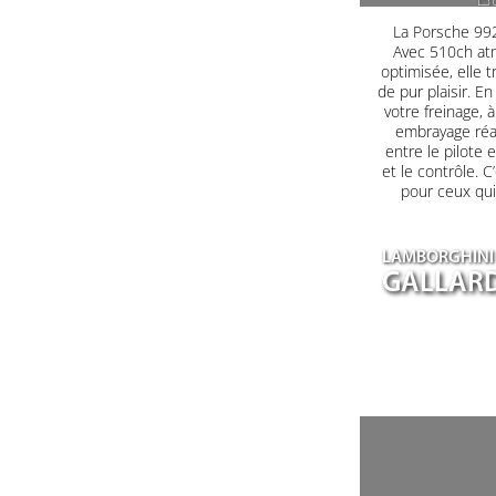
B
La Porsche 992
Avec 510ch at
optimisée, elle 
de pur plaisir. E
votre freinage, à
embrayage réag
entre le pilote 
et le contrôle. C
pour ceux qui
LAMBORGHINI
GALLARD