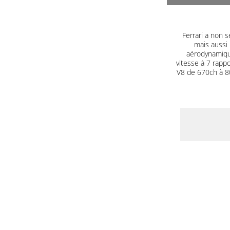
Ferrari a non s
mais aussi 
aérodynamique
vitesse à 7 rapp
V8 de 670ch à 80