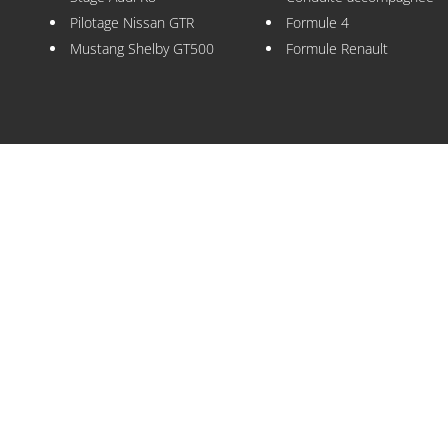
Pilotage Nissan GTR
Formule 4
Mustang Shelby GT500
Formule Renault