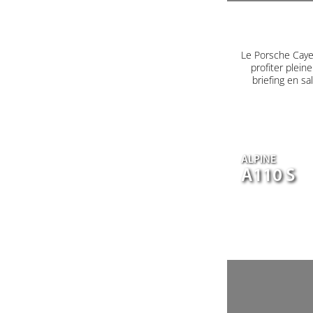
Le Porsche Caye
profiter plein
briefing en s
ALPINE
A110 S