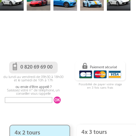
0 820 69 69 00
du lundi au vendredi de 09h30 à 18h00
et le samedi de 10h à 17h
Possibilité de payer votre stage
ou envie d'être appelé ?
en 3 fois sans frais
Saisissez votre n° de téléphone, un
conseiller vous rappelle
4x 3 tours
4x 2 tours