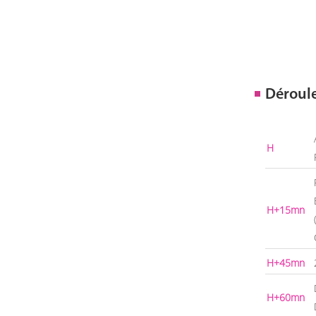
Déroul
H
H+15mn
H+45mn
H+60mn