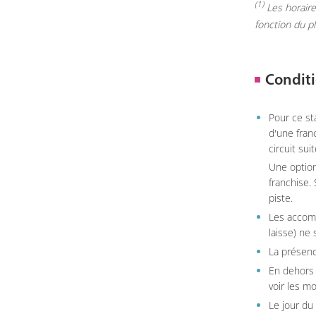
(1)
Les horaires
fonction du p
Conditi
Pour ce st
d'une fran
circuit sui
Une option
franchise.
piste.
Les accom
laisse) ne 
La présenc
En dehors 
voir les m
Le jour du