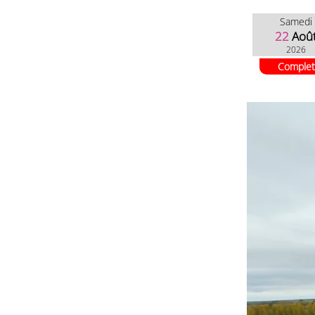
Samedi
22
Aoû
2026
Complet