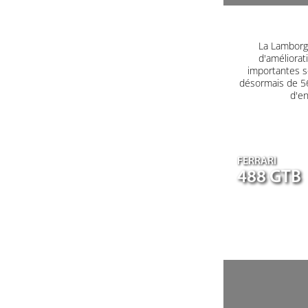
La Lamborgh
d'améliorat
importantes s
désormais de 560
d'en
FERRARI
488 GTB