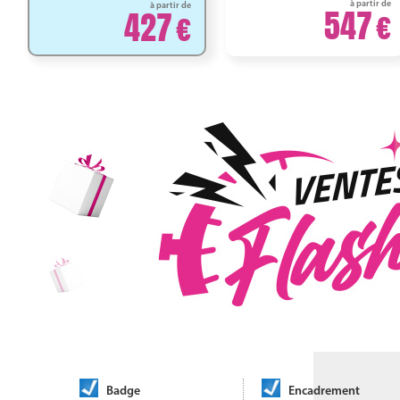
à partir de
à partir de
547
427
Badge
Encadrement