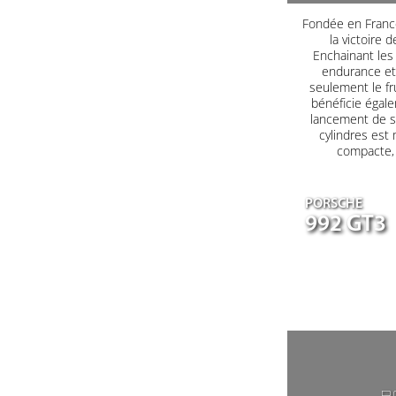
Fondée en France
la victoire 
Enchainant les 
endurance et 
seulement le fr
bénéficie égale
lancement de s
cylindres est
compacte, a
PORSCHE
992 GT3