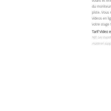
volant et e
du moniteur, 
piste. Vous 
videos en li
votre stage !
Tarif Vide
NB: Les baptê
matériel supp