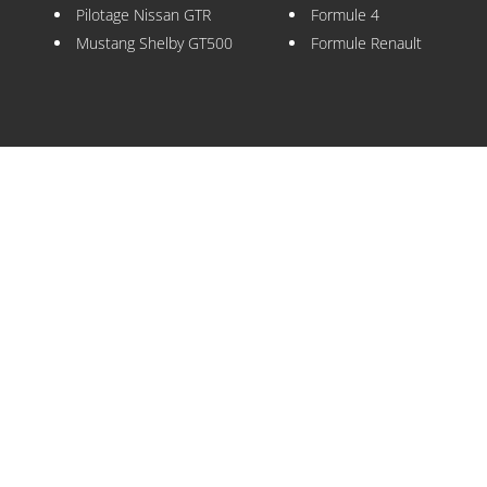
Pilotage Nissan GTR
Formule 4
Mustang Shelby GT500
Formule Renault