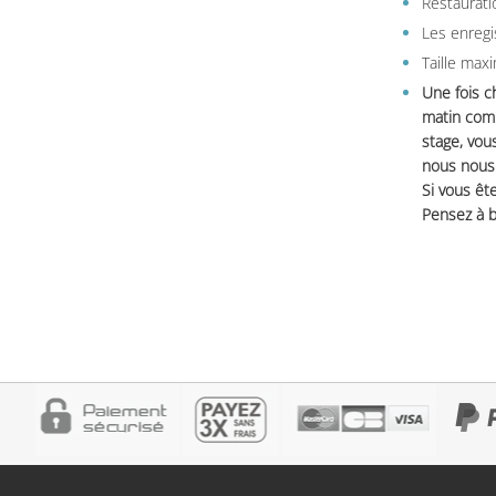
Restauratio
Les enregi
Taille max
Une fois c
matin comm
stage, vou
nous nous 
Si vous ête
Pensez à b