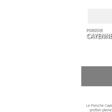
PORSCHE
CAYENN
Le Porsche Caye
profiter plein