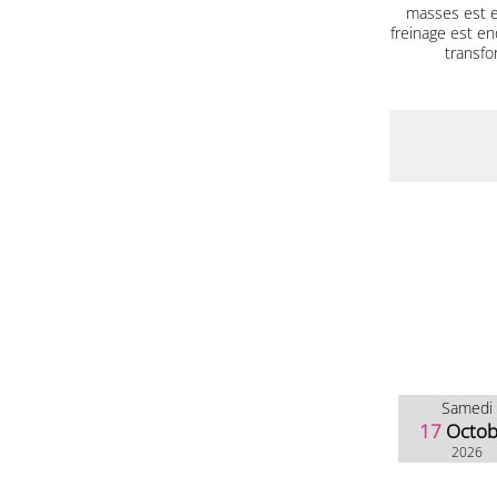
masses est e
freinage est end
transfo
Samedi
17
Octob
2026