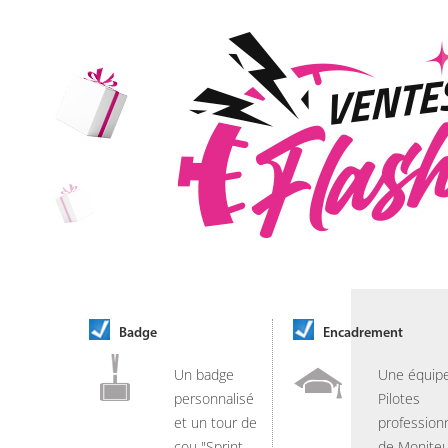
Badge
Encadrement
Un badge
Une équip
personnalisé
Pilotes
et un tour de
professionn
cou "Sprint
de Moniteu