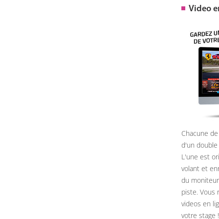
Video 
Chacune de 
d'un double
L'une est or
volant et e
du moniteur, 
piste. Vous 
videos en li
votre stage !