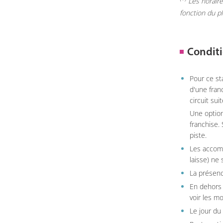
Les horaires
fonction du p
Conditi
Pour ce st
d'une fran
circuit sui
Une option
franchise.
piste.
Les accom
laisse) ne 
La présenc
En dehors 
voir les m
Le jour du