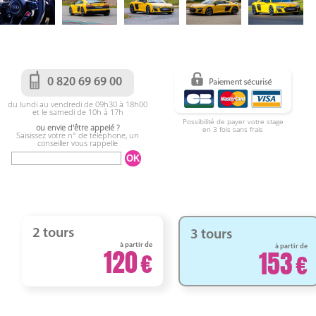
0 820 69 69 00
du lundi au vendredi de 09h30 à 18h00
et le samedi de 10h à 17h
Possibilité de payer votre stage
ou envie d'être appelé ?
en 3 fois sans frais
Saisissez votre n° de téléphone, un
conseiller vous rappelle
2 tours
3 tours
à partir de
à partir de
120
153