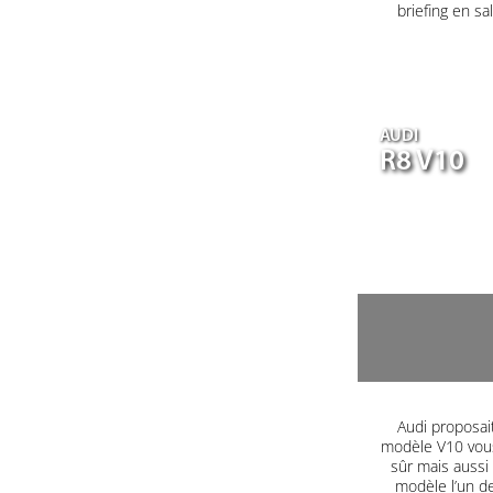
briefing en s
AUDI
R8 V10
Audi proposait
modèle V10 vous
sûr mais aussi
modèle l’un d