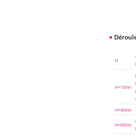
Déroul
H
H+15mn
H+45mn
H+60mn