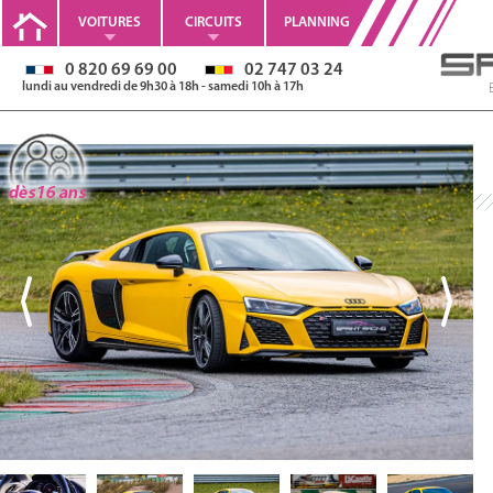
VOITURES
CIRCUITS
PLANNING
0 820 69 69 00
02 747 03 24
lundi au vendredi de 9h30 à 18h - samedi 10h à 17h