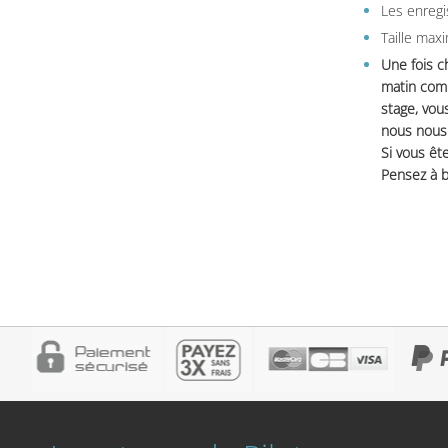
Les enregi
Taille max
Une fois c
matin comm
stage, vou
nous nous 
Si vous ête
Pensez à b