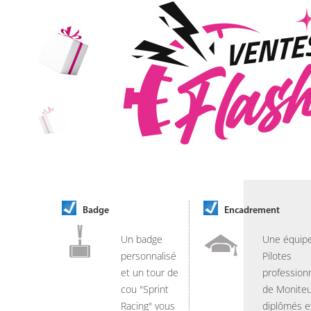
Badge
Encadrement
Un badge
Une équip
personnalisé
Pilotes
et un tour de
professionn
cou "Sprint
de Moniteu
Racing" vous
diplômés e