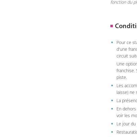
fonction du p
Conditi
Pour ce st
d'une fran
circuit sui
Une option
franchise.
piste.
Les accom
laisse) ne 
La présenc
En dehors 
voir les m
Le jour du
Restauratio