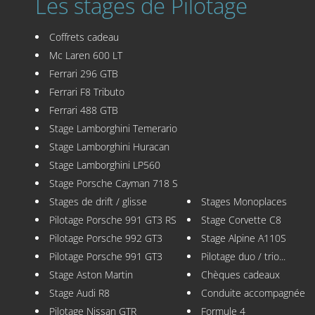
Les stages de Pilotage
Coffrets cadeau
Mc Laren 600 LT
Ferrari 296 GTB
Ferrari F8 Tributo
Ferrari 488 GTB
Stage Lamborghini Temerario
Stage Lamborghini Huracan
Stage Lamborghini LP560
Stage Porsche Cayman 718 S
Stages de drift / glisse
Stages Monoplaces
Pilotage Porsche 991 GT3 RS
Stage Corvette C8
Pilotage Porsche 992 GT3
Stage Alpine A110S
Pilotage Porsche 991 GT3
Pilotage duo / trio...
Stage Aston Martin
Chèques cadeaux
Stage Audi R8
Conduite accompagnée
Pilotage Nissan GTR
Formule 4