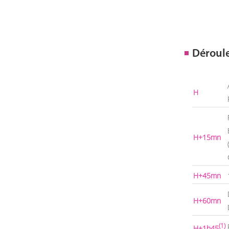
Déroul
H
H+15mn
H+45mn
H+60mn
(1)
H+1h45