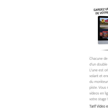
Chacune de 
d'un double
L'une est or
volant et e
du moniteur, 
piste. Vous 
videos en li
votre stage !
Tarif Vide