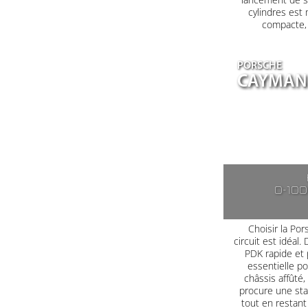
cylindres est
compacte, a
PORSCHE
CAYMAN 
0-10
Choisir la Po
circuit est idéal
PDK rapide et 
essentielle po
châssis affûté
procure une sta
tout en restant