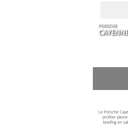
PORSCHE
CAYENN
Le Porsche Caye
profiter plein
briefing en s