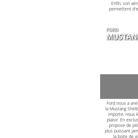
Enfin, son aé
permettent d'e
FORD
MUSTANG
Ford nous a ané
la Mustang Shel
importe, nous le
plaisir. En excl
propose de pilo
plus puissant jam
la boite de 