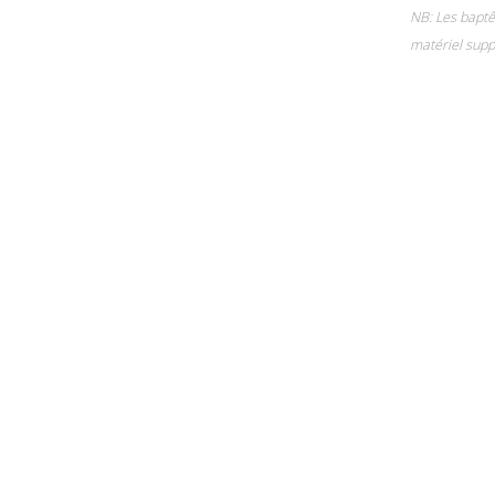
NB: Les baptê
matériel supp