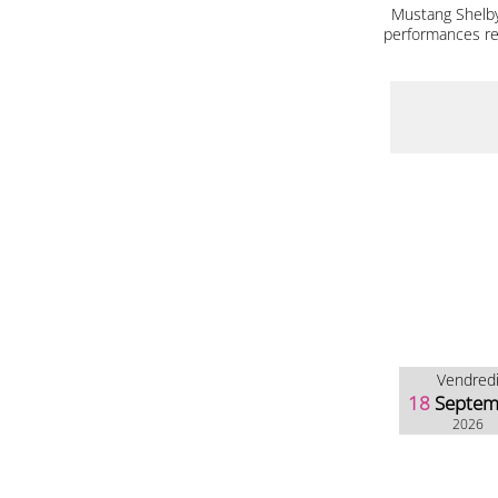
Mustang Shelby
performances red
Vendred
18
Septem
2026