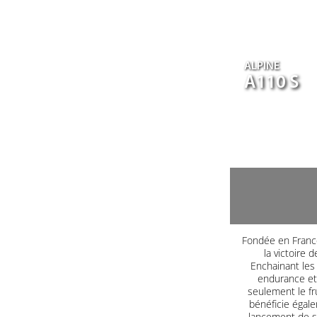
ALPINE
A110 S
Fondée en France
la victoire 
Enchainant les 
endurance et 
seulement le fr
bénéficie égale
lancement de s