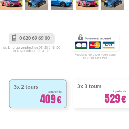
0 820 69 69 00
du lundi au vendredi de 09h30 à 18h00
et le samedi de 10h à 17h
Possibilité de payer votre stage
en 3 fois sans frais
3x 3 tours
3x 2 tours
à partir de
à partir de
529
409