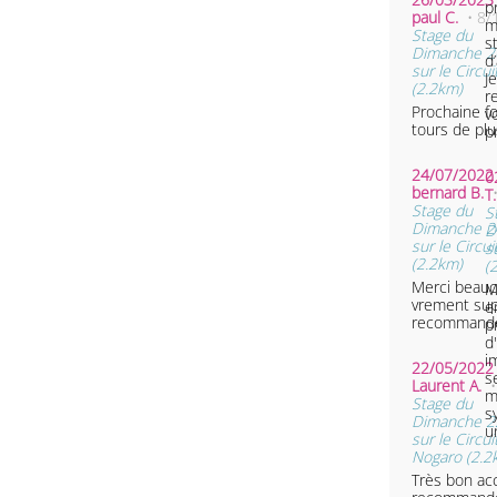
p
paul C.
• 8/
m
Stage du
s
Dimanche 2
d
sur le Circu
J
(2.2km)
r
Prochaine foi
v
tours de plu
p
24/07/2022 
0
bernard B.
T
Stage du
S
Dimanche 24
D
sur le Circu
s
(2.2km)
(
Merci beau
M
vrement supert 
e
recommand
p
d
i
22/05/2022 
s
Laurent A.
m
Stage du
s
Dimanche 2
u
sur le Circui
Nogaro (2.2
Très bon acc