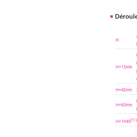
Déroul
H
H+15mn
H+45mn
H+60mn
(1)
H+1h45