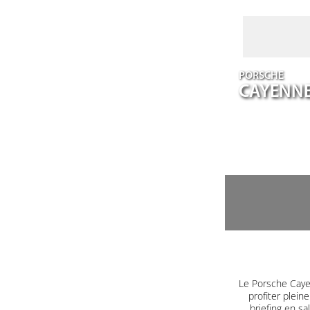
PORSCHE
CAYENN
Le Porsche Caye
profiter plein
briefing en s