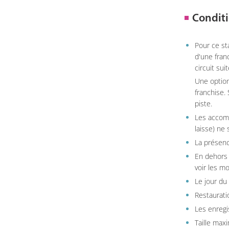
Conditi
Pour ce st
d'une fran
circuit sui
Une option
franchise.
piste.
Les accom
laisse) ne 
La présenc
En dehors 
voir les m
Le jour du
Restauratio
Les enregi
Taille max