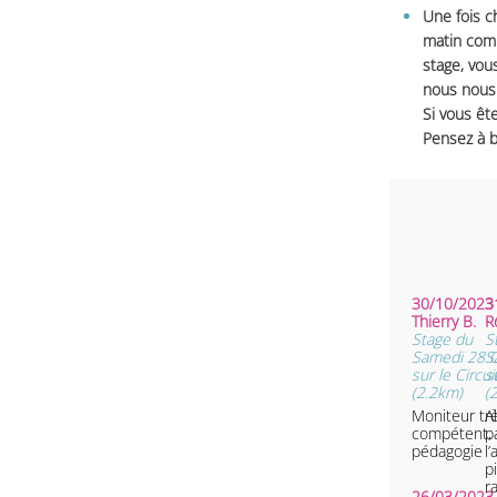
Une fois c
matin comm
stage, vou
nous nous 
Si vous ête
Pensez à b
30/10/2023 
3
Thierry B.
•
R
Stage du
S
Samedi 28 
S
sur le Circu
s
(2.2km)
(
Moniteur tr
A
compétent, 
p
pédagogie
l
pilo
r
26/03/2023 