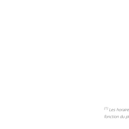
(1)
Les horaires
fonction du p