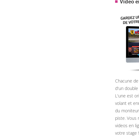
Video 
Chacune de 
d'un double
L'une est or
volant et e
du moniteur, 
piste. Vous 
videos en li
votre stage !