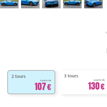
d
3 tours
2 tours
à partir de
à partir de
130
107