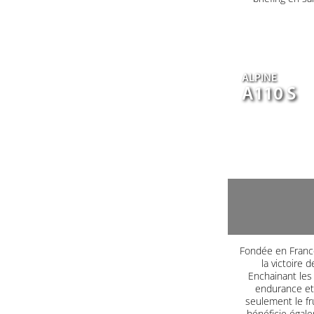
ALPINE
A110 S
Fondée en France
la victoire 
Enchainant les 
endurance et 
seulement le fr
bénéficie égale