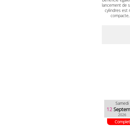
lancement de s
cylindres est
compacte, a
Samedi
12
Septem
2026
Complet