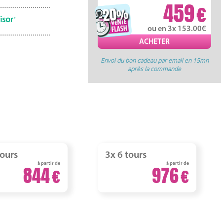
459
-20
%
ou en 3x 153.00
Envoi du bon cadeau par email en 15mn
après la commande
tours
3x 6 tours
à partir de
à partir de
844
976