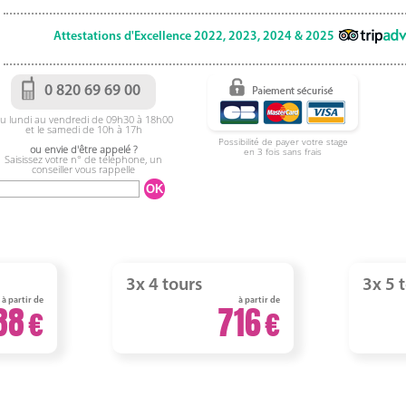
Attestations d'Excellence 2022, 2023, 2024 & 2025
0 820 69 69 00
u lundi au vendredi de 09h30 à 18h00
et le samedi de 10h à 17h
Possibilité de payer votre stage
ou envie d'être appelé ?
en 3 fois sans frais
Saisissez votre n° de téléphone, un
conseiller vous rappelle
3x 4 tours
3x 5 
à partir de
à partir de
88
716