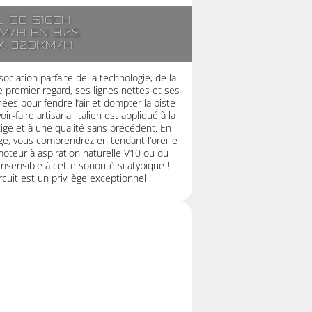
l. de 610ch
m/h en 3.2s
x: 320km/h
ociation parfaite de la technologie, de la
 premier regard, ses lignes nettes et ses
es pour fendre l’air et dompter la piste
r-faire artisanal italien est appliqué à la
stige et à une qualité sans précédent. En
ge, vous comprendrez en tendant l’oreille
moteur à aspiration naturelle V10 ou du
nsensible à cette sonorité si atypique !
cuit est un privilège exceptionnel !