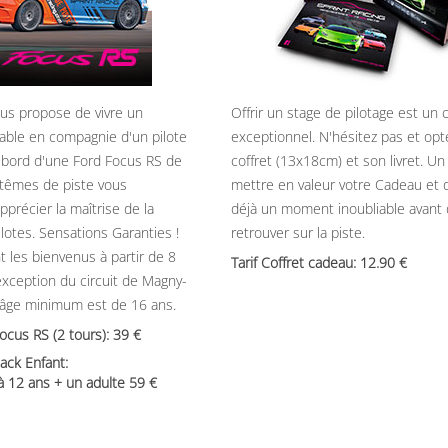
ous propose de vivre un
Offrir un stage de pilotage est un
able en compagnie d'un pilote
exceptionnel. N'hésitez pas et opt
 bord d'une Ford Focus RS de
coffret (13x18cm) et son livret. U
têmes de piste vous
mettre en valeur votre Cadeau et 
précier la maîtrise de la
déjà un moment inoubliable avant
ilotes. Sensations Garanties !
retrouver sur la piste.
t les bienvenus à partir de 8
Tarif Coffret cadeau: 12.90
’exception du circuit de Magny-
’âge minimum est de 16 ans.
Focus RS (2 tours): 39
ack Enfant:
 à 12 ans + un adulte 59