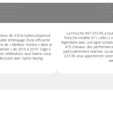
de 720ch
6cyl
en 2,9s
0-100k
0km/h
V ma
La Porsche 991 GT3 RS a tout 
moteur de 3.9l bi-turbocompressé
Porsche modèle 911, celle-ci 
uble embrayage d’une efficacité
légendaire avec une ligne somptu
ix de « Meilleur moteur » dans la
475 chevaux, des performances
année » de 2016 à 2019. S’agit-il
particulièrement réactive. La rad
e célébration, seul l’avenir nous
GT3 RS vous apporteront sûrem
découvrir avec Sprint Racing.
av