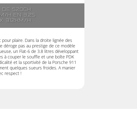
. de 520ch
m/h en 3,2s
x: 312km/h
pour plaire. Dans la droite lignée des
ne déroge pas au prestige de ce modèle
euse, un Flat-6 de 3.8 litres développant
 à couper le souffle et une boîte PDK
icalité et la sportivité de la Porsche 911
ent quelques sueurs froides. A manier
ec respect !