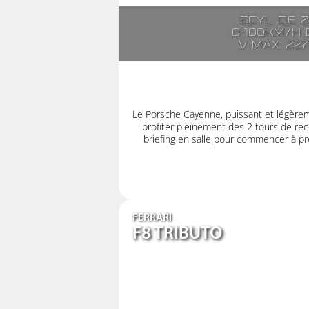
6cyl. de 
0-100km/h e
V max: 22
Le Porsche Cayenne, puissant et légère
profiter pleinement des 2 tours de rec
briefing en salle pour commencer à pre
FERRARI
F8 TRIBUTO