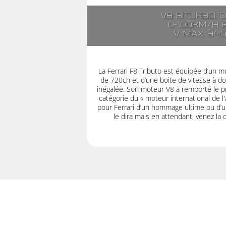
V8 biturbo 
0-100km/h 
V max: 34
La Ferrari F8 Tributo est équipée d’un 
de 720ch et d’une boite de vitesse à do
inégalée. Son moteur V8 a remporté le pr
catégorie du « moteur international de l'
pour Ferrari d’un hommage ultime ou d’un
le dira mais en attendant, venez la 