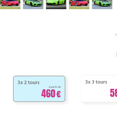
d
3x 3 tours
3x 2 tours
à partir de
5
460