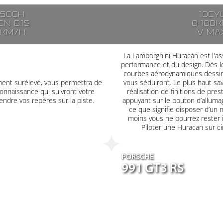
250ch
10cy
n 8.1s
0-100k
7km/h
V ma
La Lamborghini Huracán est l'ass
performance et du design. Dès le
courbes aérodynamiques dessiné
ment surélevé, vous permettra de
vous séduiront. Le plus haut savoi
onnaissance qui suivront votre
réalisation de finitions de pre
ndre vos repères sur la piste.
appuyant sur le bouton d’alluma
ce que signifie disposer d’un 
moins vous ne pourrez rester i
Piloter une Huracan sur cir
PORSCHE
991 GT3 RS