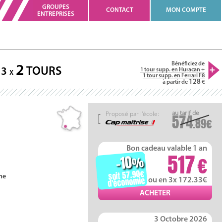
GROUPES
CONTACT
MON COMPTE
ENTREPRISES
Bénéficiez de
2
TOURS
3
1 tour supp. en Huracan +
X
1 tour supp. en Ferrari F8
128
à partir de
Proposé par l'école:
574
.89
Bon cadeau valable 1 an
517
-10
%
soit 57.90
ne
d'économie
ou en 3x 172.33
3 Octobre 2026