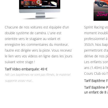
Chacune de nos voitures est équipée d'un
Sprint Racing v
double système de caméra. L'une est
moment inoubli
orientée vers le stagiaire au volant et
professionnel à
enregistre les commentaires du moniteur,
350ch. Nos bap
l’autre est dirigée vers la piste. Vous recevez
permettront d'ap
le lien vers vos videos en ligne dans les jours
dérive de nos p
suivant votre stage !
Les enfants son
ans (1.40m) à l
Tarif Video embarquée: 49
Cours Club où l
NB: Les baptêmes ne sont pas filmés, le matériel
Tarif Baptême 
supporte assez mal...
Tarif Baptême P
un enfant de 8