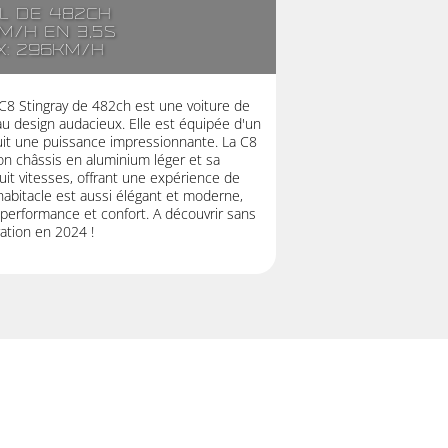
2l de 482ch
m/h en 3,5s
x: 296km/h
 C8 Stingray de 482ch est une voiture de
 design audacieux. Elle est équipée d'un
duit une puissance impressionnante. La C8
son châssis en aluminium léger et sa
it vitesses, offrant une expérience de
habitacle est aussi élégant et moderne,
e performance et confort. A découvrir sans
tion en 2024 !