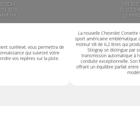
250ch
V8 6.
n 8.1s
0-100k
7km/h
V ma
La nouvelle Chevrolet Corvette
sport américaine emblématique au
moteur V8 de 6,2 litres qui pro
ment surélevé, vous permettra de
Stingray se distingue par 
onnaissance qui suivront votre
transmission automatique à hu
ndre vos repères sur la piste.
conduite exceptionnelle. Son 
offrant un équilibre parfait entr
modéra