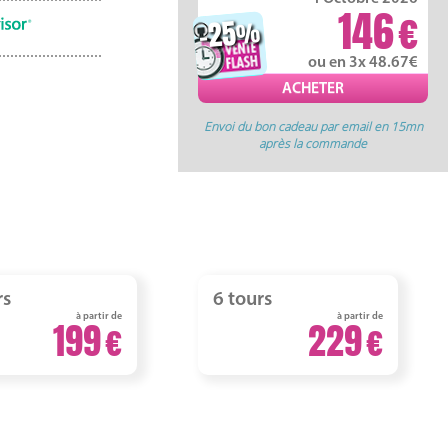
146
-25
%
ou en 3x 48.67
Envoi du bon cadeau par email en 15mn
après la commande
rs
6 tours
à partir de
à partir de
199
229