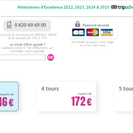
Attestations d'Excellence 2022, 2023, 2024 & 2025
0 820 69 69 00
u lundi au vendredi de 09h30 à 18h00
et le samedi de 10h à 17h
Possibilité de payer votre stage
ou envie d'être appelé ?
en 3 fois sans frais
Saisissez votre n° de téléphone, un
conseiller vous rappelle
4 tours
5 tou
à partir de
à partir de
172
46