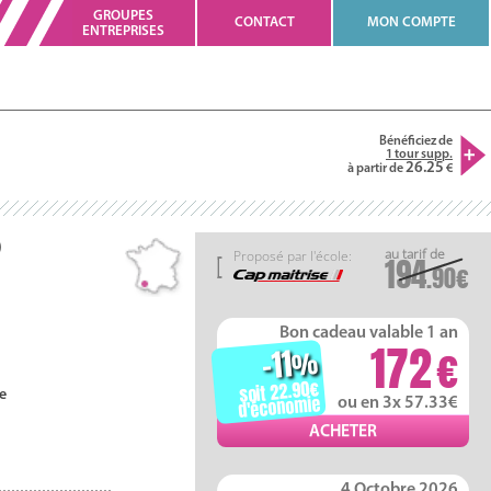
GROUPES
CONTACT
MON COMPTE
ENTREPRISES
Bénéficiez de
1 tour supp.
26.25
à partir de
)
Proposé par l'école:
194
.90
Bon cadeau valable 1 an
172
-11
%
soit 22.90
e
d'économie
ou en 3x 57.33
4 Octobre 2026