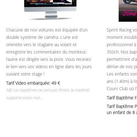
Chacune de nos voitures est équipée d'un
Sprint Racing v
double système de caméra. L'une est
moment inoubli
orientée vers le stagiaire au volant et
professionnel à
enregistre les commentaires du moniteur,
350ch. Nos bap
l’autre est dirigée vers la piste. Vous recevez
permettront d'ap
le lien vers vos videos en ligne dans les jours
dérive de nos p
suivant votre stage !
Les enfants son
ans (1.40m) à l
Tarif Video embarquée: 49
Cours Club où l
NB: Les baptêmes ne sont pas filmés, le matériel
Tarif Baptême 
supporte assez mal...
Tarif Baptême P
un enfant de 8