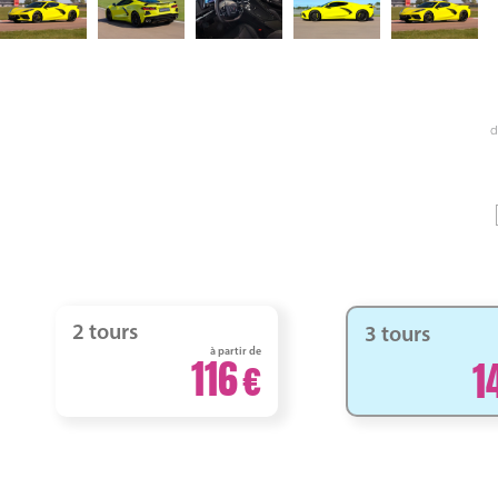
d
2 tours
3 tours
à partir de
116
1