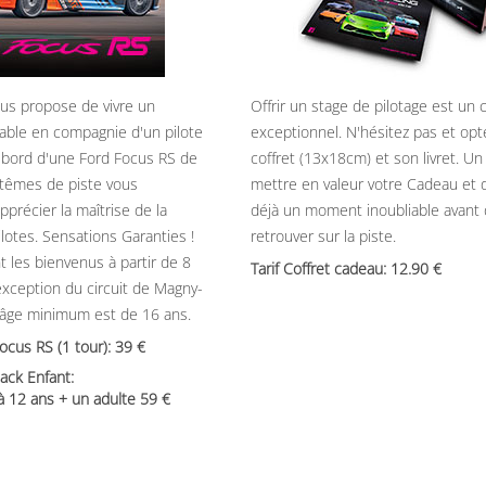
ous propose de vivre un
Offrir un stage de pilotage est un
able en compagnie d'un pilote
exceptionnel. N'hésitez pas et opt
 bord d'une Ford Focus RS de
coffret (13x18cm) et son livret. U
têmes de piste vous
mettre en valeur votre Cadeau et 
précier la maîtrise de la
déjà un moment inoubliable avant
ilotes. Sensations Garanties !
retrouver sur la piste.
t les bienvenus à partir de 8
Tarif Coffret cadeau: 12.90
’exception du circuit de Magny-
’âge minimum est de 16 ans.
Focus RS (1 tour): 39
ack Enfant:
 à 12 ans + un adulte 59