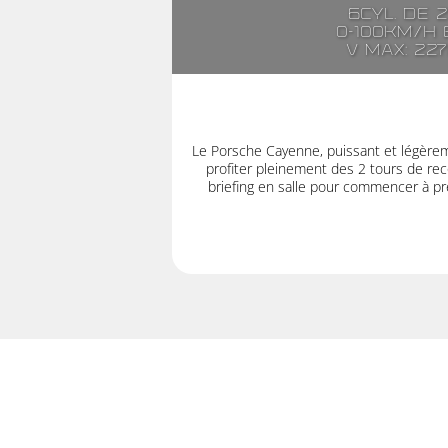
6cyl. de 
0-100km/h e
V max: 22
Le Porsche Cayenne, puissant et légère
profiter pleinement des 2 tours de rec
briefing en salle pour commencer à pre