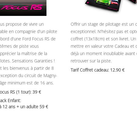
ous propose de vivre un
Offrir un stage de pilotage est un
able en compagnie d'un pilote
exceptionnel. N'hésitez pas et opt
 bord d'une Ford Focus RS de
coffret (13x18cm) et son livret. U
têmes de piste vous
mettre en valeur votre Cadeau et 
précier la maîtrise de la
déjà un moment inoubliable avant
ilotes. Sensations Garanties !
retrouver sur la piste.
t les bienvenus à partir de 8
Tarif Coffret cadeau: 12.90
’exception du circuit de Magny-
’âge minimum est de 16 ans.
Focus RS (1 tour): 39
ack Enfant:
 à 12 ans + un adulte 59