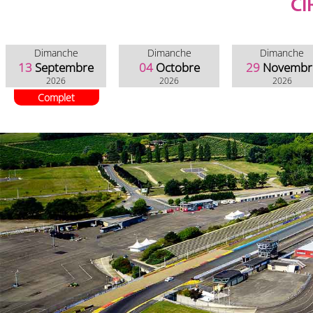
CI
Dimanche
Dimanche
Dimanche
13
Septembre
04
Octobre
29
Novembr
2026
2026
2026
Complet