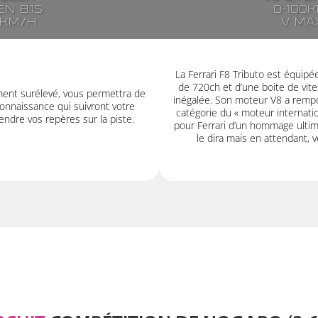
n 8.1s
0-100k
7km/h
V ma
La Ferrari F8 Tributo est équip
de 720ch et d’une boite de vit
ment surélevé, vous permettra de
inégalée. Son moteur V8 a rempor
onnaissance qui suivront votre
catégorie du « moteur internatio
ndre vos repères sur la piste.
pour Ferrari d’un hommage ultime
le dira mais en attendant, v