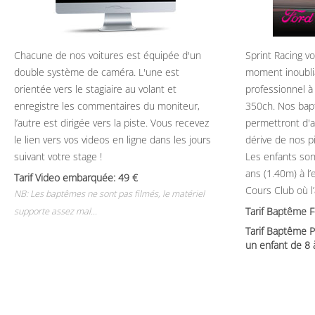
Chacune de nos voitures est équipée d'un
Sprint Racing v
double système de caméra. L'une est
moment inoubli
orientée vers le stagiaire au volant et
professionnel à
enregistre les commentaires du moniteur,
350ch. Nos bap
l’autre est dirigée vers la piste. Vous recevez
permettront d'ap
le lien vers vos videos en ligne dans les jours
dérive de nos p
suivant votre stage !
Les enfants son
ans (1.40m) à l
Tarif Video embarquée: 49
Cours Club où l
NB: Les baptêmes ne sont pas filmés, le matériel
Tarif Baptême 
supporte assez mal...
Tarif Baptême P
un enfant de 8