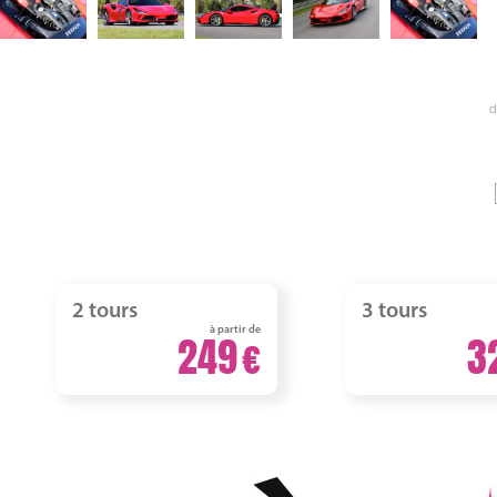
d
2 tours
3 tours
à partir de
249
3