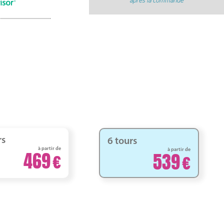
après la commande
rs
6 tours
à partir de
à partir de
469
539