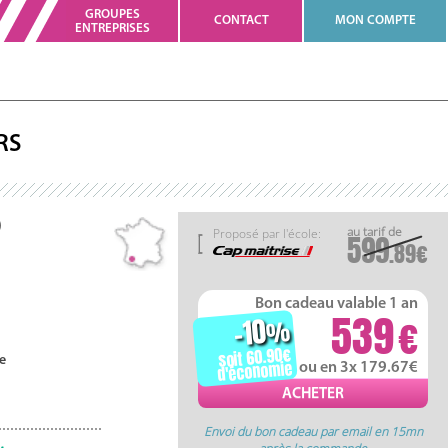
GROUPES
CONTACT
MON COMPTE
ENTREPRISES
RS
)
Proposé par l'école:
599
.89
Bon cadeau valable 1 an
539
-10
%
soit 60.90
e
d'économie
ou en 3x 179.67
Envoi du bon cadeau par email en 15mn