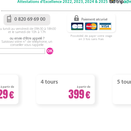
Attestations d'Excellence 2022, 2023, 2024 & 2025
0 820 69 69 00
u lundi au vendredi de 09h30 à 18h00
et le samedi de 10h à 17h
Possibilité de payer votre stage
ou envie d'être appelé ?
en 3 fois sans frais
Saisissez votre n° de téléphone, un
conseiller vous rappelle
4 tours
5 tou
à partir de
à partir de
29
399