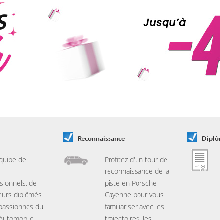
Reconnaissance
Dipl
quipe de
Profitez d'un tour de
s
reconnaissance de la
sionnels, de
piste en Porsche
eurs diplômés
Cayenne pour vous
 passionnés du
familiariser avec les
 Automobile
trajectoires, les