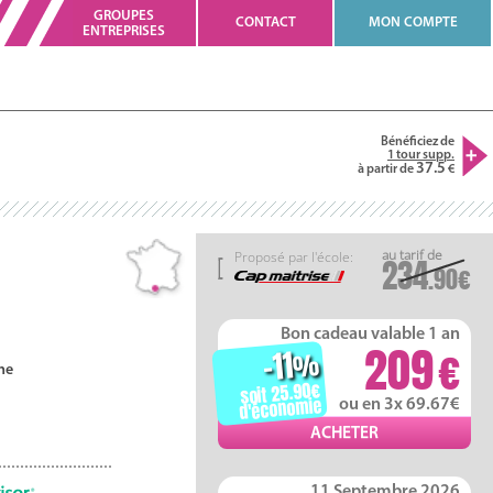
GROUPES
CONTACT
MON COMPTE
ENTREPRISES
Bénéficiez de
1 tour supp.
37.5
à partir de
Proposé par l'école:
234
.90
Bon cadeau valable 1 an
209
-11
%
ne
soit 25.90
d'économie
ou en 3x 69.67
11 Septembre 2026