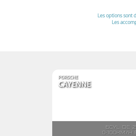
Les options sont d
Les accomp
PORSCHE
CAYENNE
6cyl. de 
0-100km/h e