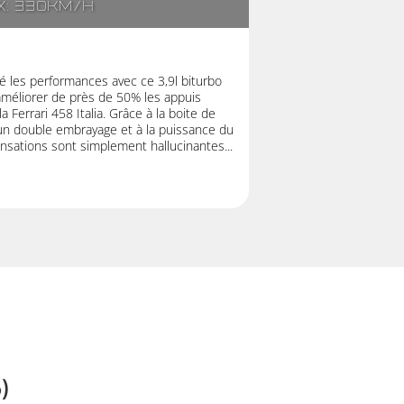
x: 330km/h
lé les performances avec ce 3,9l biturbo
’améliorer de près de 50% les appuis
Ferrari 458 Italia. Grâce à la boite de
 un double embrayage et à la puissance du
nsations sont simplement hallucinantes...
)