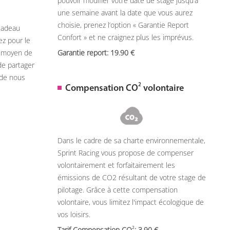
pouvoir modifier votre date de stage jusqu’à
une semaine avant la date que vous aurez
choisie, prenez l’option « Garantie Report
 cadeau
Confort » et ne craignez plus les imprévus.
ez pour le
n moyen de
Garantie report: 19.90
de partager
 de nous
2
Compensation CO
volontaire
Dans le cadre de sa charte environnementale,
Sprint Racing vous propose de compenser
volontairement et forfaitairement les
émissions de CO2 résultant de votre stage de
pilotage. Grâce à cette compensation
volontaire, vous limitez l'impact écologique de
vos loisirs.
2
Tarif Compensation CO
: 3,90