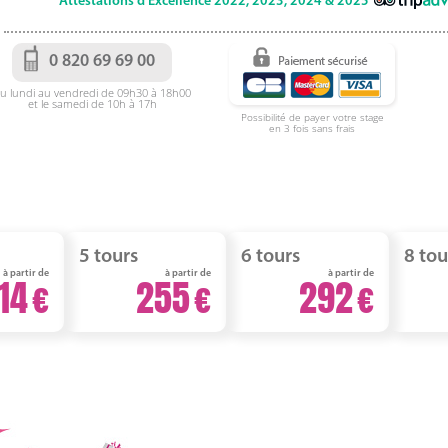
Attestations d'Excellence 2022, 2023, 2024 & 2025
0 820 69 69 00
u lundi au vendredi de 09h30 à 18h00
et le samedi de 10h à 17h
Possibilité de payer votre stage
en 3 fois sans frais
5 tours
6 tours
8 tou
à partir de
à partir de
à partir de
14
255
292