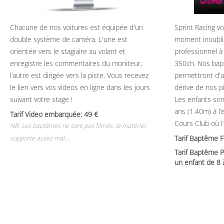
Chacune de nos voitures est équipée d'un
Sprint Racing v
double système de caméra. L'une est
moment inoubli
orientée vers le stagiaire au volant et
professionnel à
enregistre les commentaires du moniteur,
350ch. Nos bap
l’autre est dirigée vers la piste. Vous recevez
permettront d'ap
le lien vers vos videos en ligne dans les jours
dérive de nos p
suivant votre stage !
Les enfants son
ans (1.40m) à l
Tarif Video embarquée: 49
Cours Club où l
NB: Les baptêmes ne sont pas filmés, le matériel
Tarif Baptême 
supporte assez mal...
Tarif Baptême P
un enfant de 8