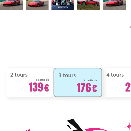
d
2 tours
4 tours
3 tours
à partir de
à partir de
139
2
176