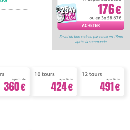
176
-25
%
ou en 3x 58.67
Envoi du bon cadeau par email en 15mn
après la commande
rs
10 tours
12 tours
à partir de
à partir de
à partir de
360
424
491