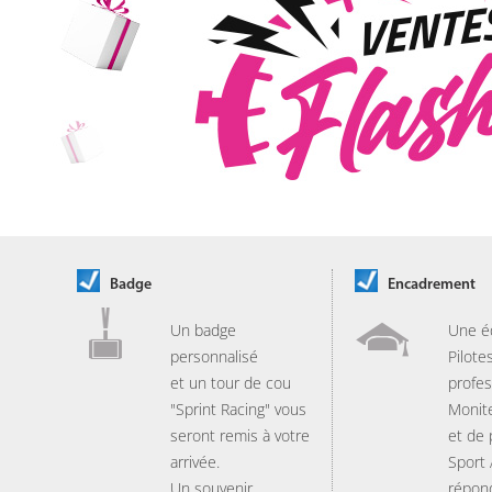
Badge
Encadrement
Un badge
Une é
personnalisé
Pilote
et un tour de cou
profes
"Sprint Racing" vous
Monit
seront remis à votre
et de
arrivée.
Sport
Un souvenir
répon