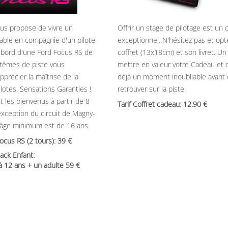
ous propose de vivre un
Offrir un stage de pilotage est un
able en compagnie d'un pilote
exceptionnel. N'hésitez pas et opt
 bord d'une Ford Focus RS de
coffret (13x18cm) et son livret. U
têmes de piste vous
mettre en valeur votre Cadeau et 
précier la maîtrise de la
déjà un moment inoubliable avant
ilotes. Sensations Garanties !
retrouver sur la piste.
t les bienvenus à partir de 8
Tarif Coffret cadeau: 12.90
’exception du circuit de Magny-
’âge minimum est de 16 ans.
Focus RS (2 tours): 39
ack Enfant:
 à 12 ans + un adulte 59