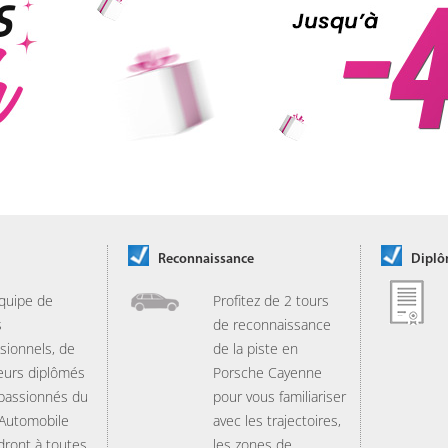
Reconnaissance
Dipl
quipe de
Profitez de 2 tours
s
de reconnaissance
sionnels, de
de la piste en
eurs diplômés
Porsche Cayenne
 passionnés du
pour vous familiariser
 Automobile
avec les trajectoires,
dront à toutes
les zones de