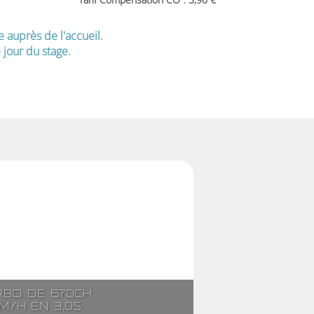
e auprès de l'accueil.
jour du stage.
rbo de 670ch
m/h en 3,0s