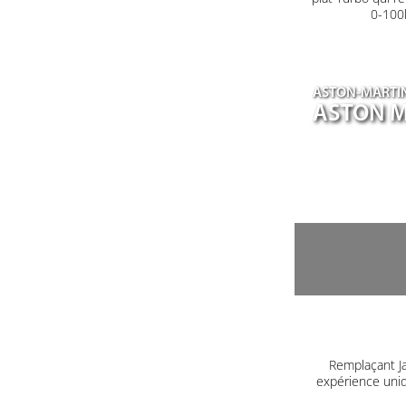
0-100k
ASTON-MARTI
ASTON M
Remplaçant J
expérience uniq