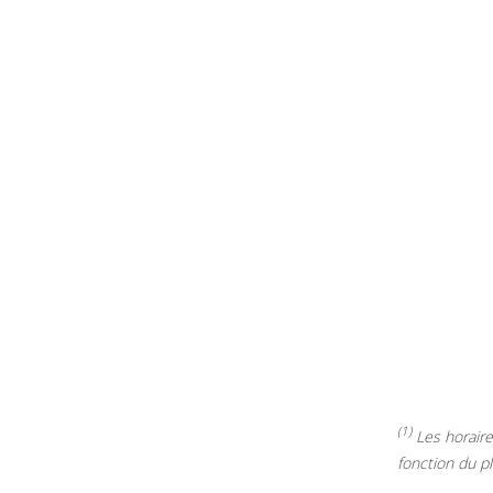
(1)
Les horaires
fonction du p