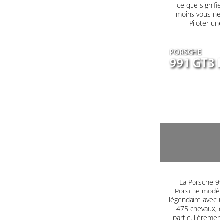
ce que signifi
moins vous ne 
Piloter un
PORSCHE
991 GT3 
La Porsche 99
Porsche modèle
légendaire avec 
475 chevaux, 
particulièrement