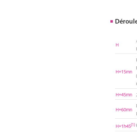
Déroul
H
H+15mn
H+45mn
H+60mn
(1)
H+1h45