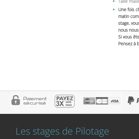
Taille max
Une fois c
matin comm
stage, vou
nous nous 
Si vous ête
Pensez à b
Les stages de Pilotage