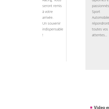
seront remis
passionnés
à votre
Sport
arrivée.
Automobil
Un souvenir
répondront
indispensable
toutes vos
!
attentes...
Video 