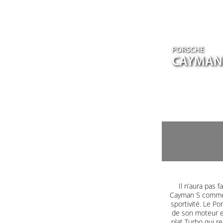
PORSCHE
CAYMAN
Il n’aura pas
Cayman S comme 
sportivité. Le P
de son moteur en
plat Turbo qui r