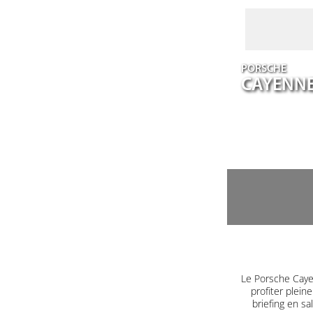
PORSCHE
CAYENN
Le Porsche Caye
profiter plein
briefing en s