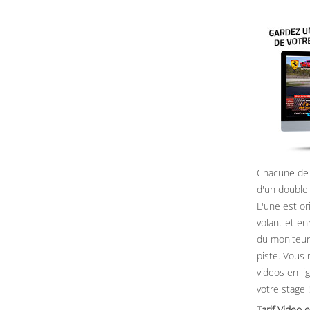
Chacune de 
d'un double
L'une est or
volant et e
du moniteur, 
piste. Vous 
videos en li
votre stage !
Tarif Vide