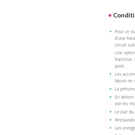
Conditi
Pour ce st
d'une fran
circuit sui
Une option
franchise.
piste.
Les accom
laisse) ne 
La présenc
En dehors 
voir les m
Le jour du
Restauratio
Les enregi