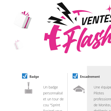
Badge
Encadrement
Un badge
Une équip
personnalisé
Pilotes
et un tour de
professionn
cou "Sprint
de Moniteu
Racing" vous
diplômés e