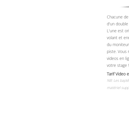
Chacune de 
d'un double
L'une est or
volant et e
du moniteur, 
piste. Vous 
videos en li
votre stage !
Tarif Vide
NB: Les baptê
matériel supp