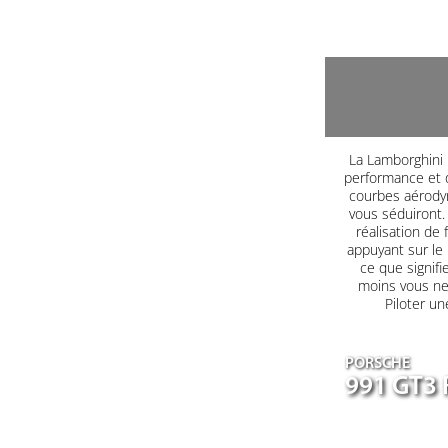
La Lamborghini H
performance et d
courbes aérodyn
vous séduiront. 
réalisation de 
appuyant sur le
ce que signifi
moins vous ne 
Piloter un
PORSCHE
991 GT3 