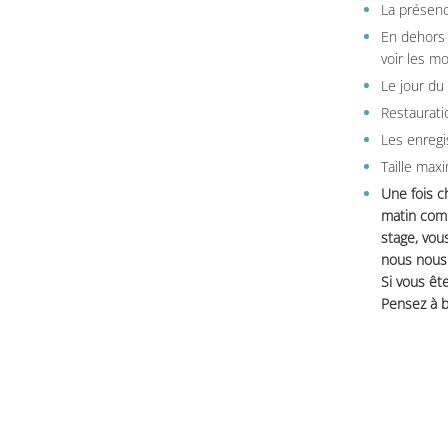
La présenc
En dehors 
voir les m
Le jour du
Restauratio
Les enregi
Taille max
Une fois c
matin comm
stage, vou
nous nous 
Si vous ête
Pensez à b