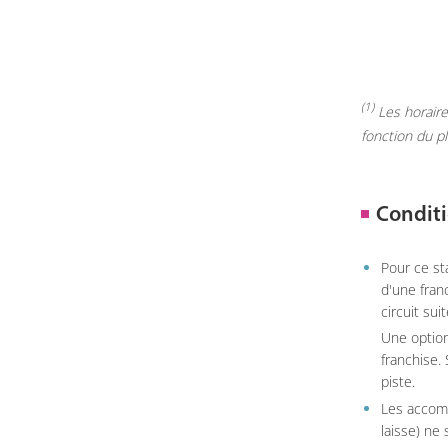
(1)
Les horaires
fonction du p
Conditi
Pour ce st
d'une fran
circuit sui
Une option
franchise.
piste.
Les accom
laisse) ne 