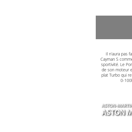
Il n’aura pas
Cayman S comme 
sportivité. Le P
de son moteur en
plat Turbo qui r
0-100k
ASTON-MARTI
ASTON M