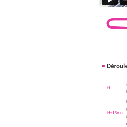
Déroul
H
H+15mn