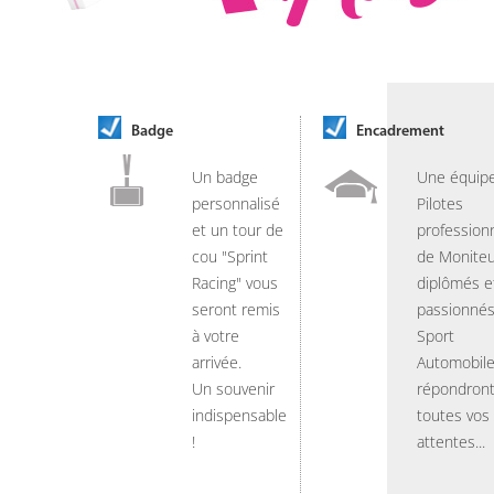
Badge
Encadrement
Un badge
Une équip
personnalisé
Pilotes
et un tour de
professionn
cou "Sprint
de Moniteu
Racing" vous
diplômés e
seront remis
passionnés
à votre
Sport
arrivée.
Automobil
Un souvenir
répondront
indispensable
toutes vos
!
attentes...