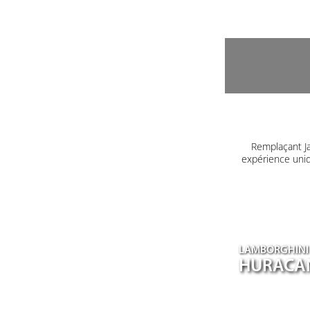
Remplaçant J
expérience uniq
LAMBORGHINI
HURACA