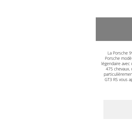
La Porsche 99
Porsche modèle
légendaire avec 
475 chevaux, 
particulièrement
GT3 RS vous a