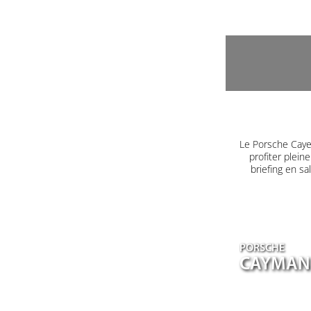
Le Porsche Caye
profiter plein
briefing en s
PORSCHE
CAYMAN