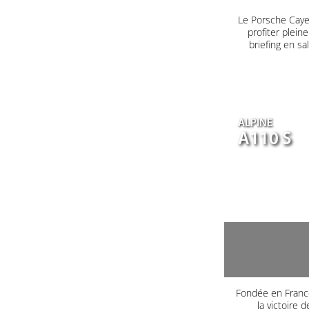
Le Porsche Caye
profiter plein
briefing en s
ALPINE
A110 S
Fondée en France
la victoire 