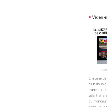
Video 
Chacune de 
d'un double
L'une est or
volant et e
du moniteur, 
piste. Vous 