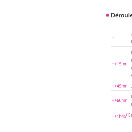
Déroul
H
H+15mn
H+45mn
H+60mn
(1)
H+1h45