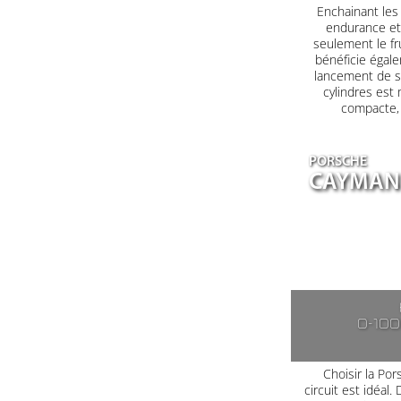
Enchainant les 
endurance et 
seulement le fr
bénéficie égale
lancement de s
cylindres est
compacte, a
PORSCHE
CAYMAN 
0-10
Choisir la Po
circuit est idéal