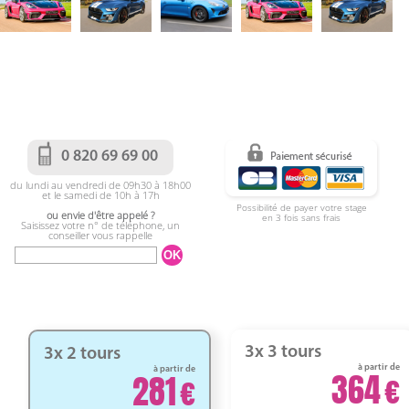
0 820 69 69 00
du lundi au vendredi de 09h30 à 18h00
et le samedi de 10h à 17h
Possibilité de payer votre stage
ou envie d'être appelé ?
en 3 fois sans frais
Saisissez votre n° de téléphone, un
conseiller vous rappelle
3x 3 tours
3x 2 tours
à partir de
à partir de
364
281