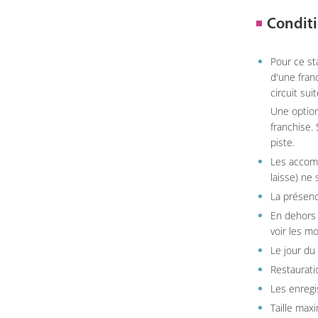
Conditi
Pour ce st
d'une fran
circuit sui
Une option
franchise.
piste.
Les accom
laisse) ne 
La présenc
En dehors 
voir les m
Le jour du
Restauratio
Les enregi
Taille max