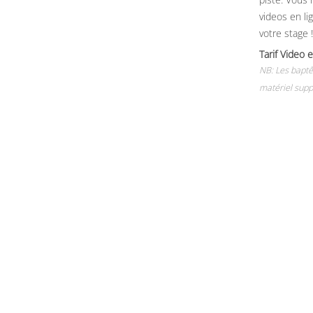
videos en li
votre stage !
Tarif Vide
NB: Les baptê
matériel supp