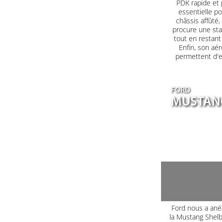
PDK rapide et 
essentielle po
châssis affûté
procure une sta
tout en restant
Enfin, son aé
permettent d'e
FORD
MUSTANG
Ford nous a ané
la Mustang Shel