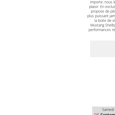
importe, nous le
plaisir. En excl
propose de pilo
plus puissant jam
la boite de 
Mustang Shelby
performances red
Samedi
05
Septem