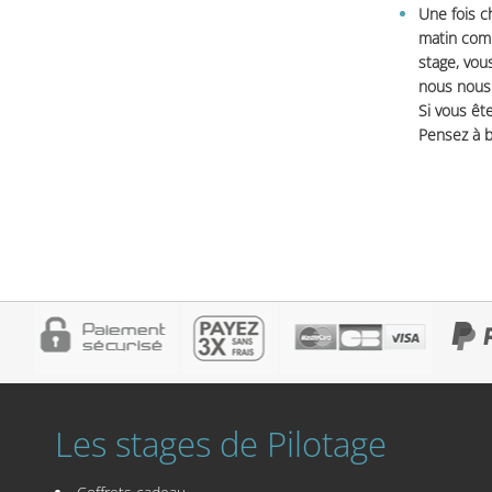
Une fois c
matin comm
stage, vou
nous nous 
Si vous ête
Pensez à b
Les stages de Pilotage