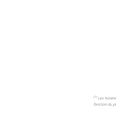
(1)
Les horaires
fonction du p