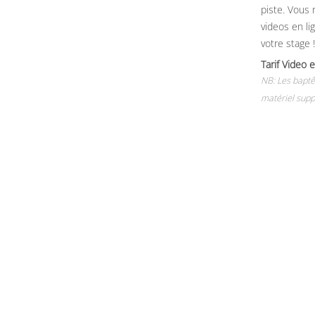
piste. Vous 
videos en li
votre stage !
Tarif Vide
NB: Les baptê
matériel supp