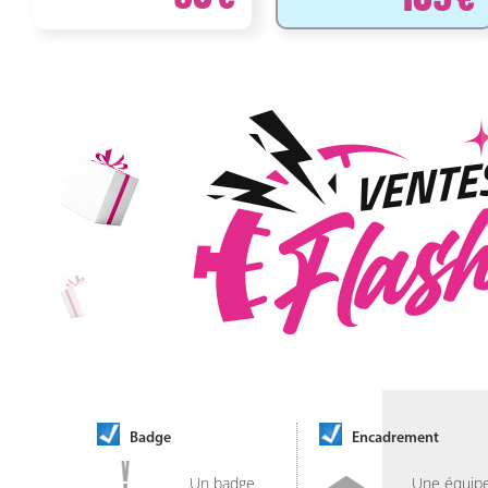
Badge
Encadrement
Un badge
Une équip