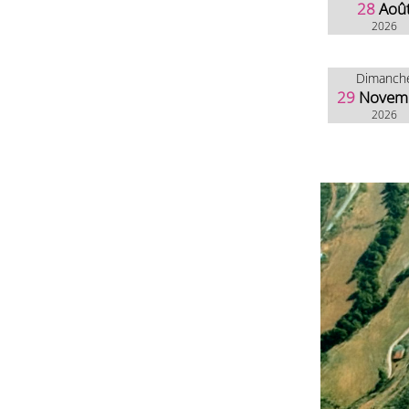
28
Aoû
2026
Dimanch
29
Novem
2026