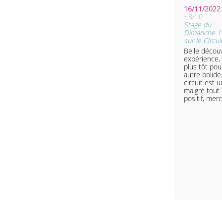
• 8/10
Stage du
Dimanche 1
sur le Circui
Belle décou
expérience,
plus tôt pou
autre bolide. Dommage 
circuit est 
malgré tout 
positif, mer