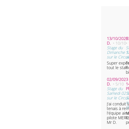
13/10/2025 
0
D.
• 10/10
•
Stage du
S
Dimanche 1
S
sur le Circui
s
Super expér
T
tout le staff
n
b
02/09/2023 
D.
• 5/10
1
Stage du
P
Samedi 02 
S
sur le Circui
S
s
J'ai conduit 
(
tenais à rem
l'équipe ain
M
pilote MERCI Cordialem
l
Mr D.
p