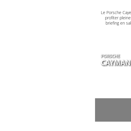
Le Porsche Caye
profiter plein
briefing en s
PORSCHE
CAYMAN