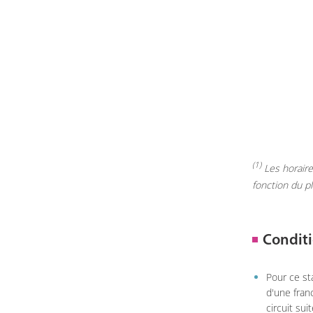
(1)
Les horaires
fonction du p
Conditi
Pour ce st
d'une fran
circuit sui