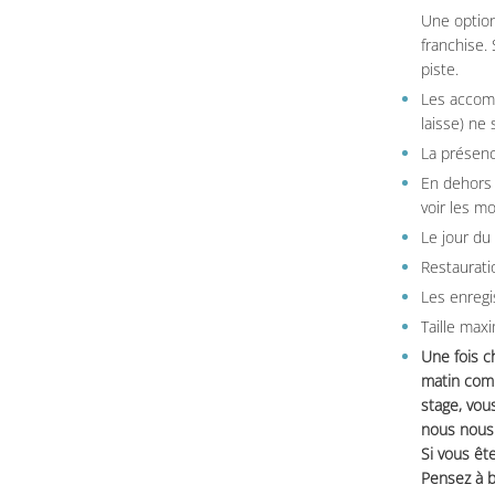
Une option
franchise.
piste.
Les accom
laisse) ne 
La présenc
En dehors 
voir les m
Le jour du
Restauratio
Les enregi
Taille max
Une fois c
matin comm
stage, vou
nous nous 
Si vous ête
Pensez à b