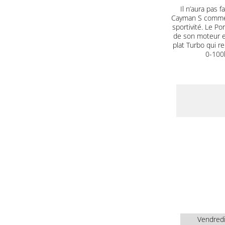
Il n’aura pas
Cayman S comme 
sportivité. Le P
de son moteur en
plat Turbo qui r
0-100k
Vendred