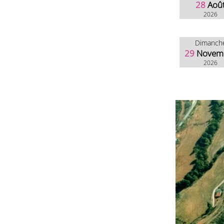
28
Aoû
2026
Dimanch
29
Novem
2026