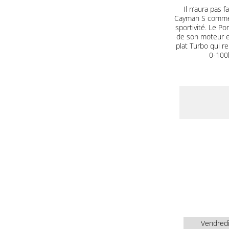
Il n’aura pas
Cayman S comme 
sportivité. Le P
de son moteur en
plat Turbo qui r
0-100k
Vendred