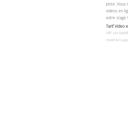
piste. Vous 
videos en li
votre stage !
Tarif Vide
NB: Les baptê
matériel supp