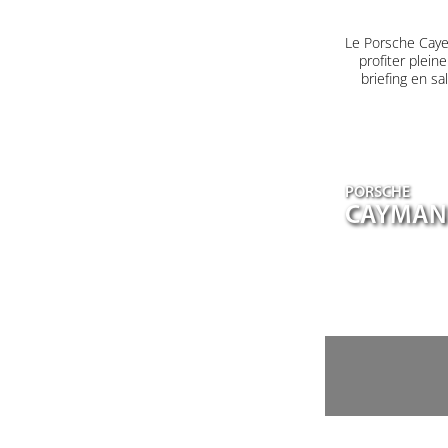
Le Porsche Caye
profiter plein
briefing en s
PORSCHE
CAYMAN