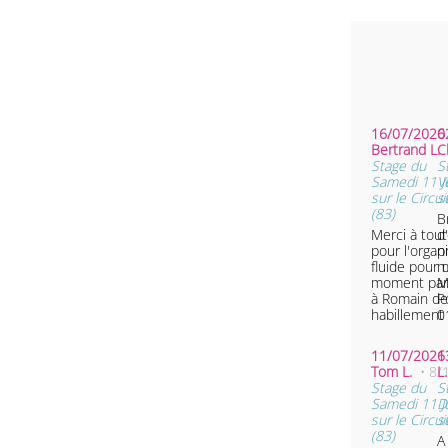
16/07/2026 
0
Bertrand L.
C
Stage du
S
Samedi 11 Ju
V
sur le Circui
s
(83)
B
Merci à tout
d
pour l'organ
p
fluide pour 
m
moment parf
M
à Romain de
P
habillement 
0
11/07/2026 
1
Tom L.
• 8/
L
Stage du
S
Samedi 11 Ju
D
sur le Circui
s
(83)
A