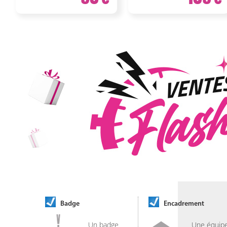
Badge
Encadrement
Un badge
Une équip