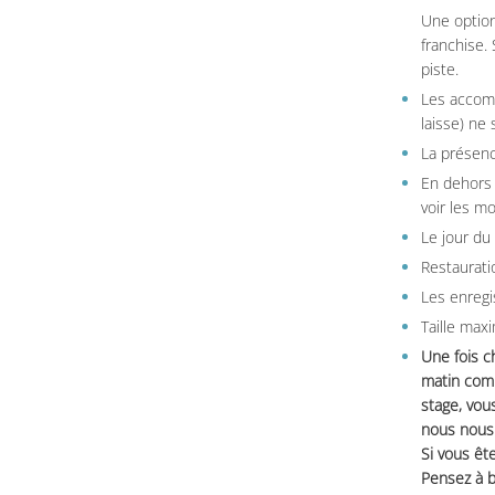
Une option
franchise.
piste.
Les accom
laisse) ne 
La présenc
En dehors 
voir les m
Le jour du
Restauratio
Les enregi
Taille max
Une fois c
matin comm
stage, vou
nous nous 
Si vous ête
Pensez à b