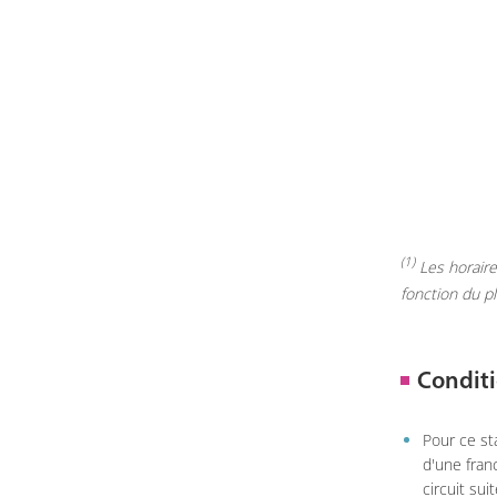
(1)
Les horaires
fonction du p
Conditi
Pour ce st
d'une fran
circuit sui