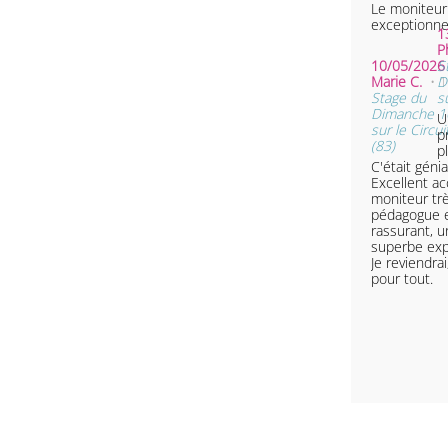
Le moniteur 
exceptionne
1
P
10/05/2026 
S
Marie C.
• 
D
Stage du
s
Dimanche 1
U
sur le Circui
pr
(83)
p
C'était génial
Excellent ac
moniteur tr
pédagogue 
rassurant, 
superbe exp
Je reviendrai
pour tout.