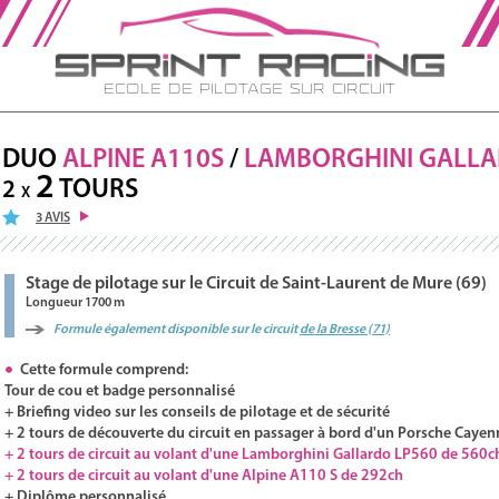
Ecole de Pilotage sur Circuit
DUO
ALPINE A110S
/
LAMBORGHINI
GALL
2
TOURS
2
X
3 AVIS
Stage de pilotage sur le Circuit de Saint-Laurent de Mure (69)
Longueur 1700 m
Formule également disponible sur le circuit
de la Bresse (71)
Cette formule comprend:
Tour de cou et badge personnalisé
+ Briefing video sur les conseils de pilotage et de sécurité
+ 2 tours de découverte du circuit en passager à bord d'un Porsche Cayen
+ 2 tours de circuit au volant d'une Lamborghini Gallardo LP560 de 560c
+ 2 tours de circuit au volant d'une Alpine A110 S de 292ch
+ Diplôme personnalisé