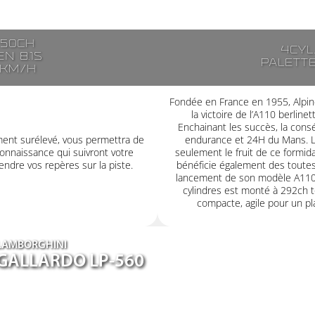
250ch
4cyl
n 8.1s
Palett
7km/h
Fondée en France en 1955, Alpin
la victoire de l’A110 berlin
Enchainant les succès, la consé
ment surélevé, vous permettra de
endurance et 24H du Mans. L’
onnaissance qui suivront votre
seulement le fruit de ce formid
ndre vos repères sur la piste.
bénéficie également des toutes
lancement de son modèle A110
cylindres est monté à 292ch t
compacte, agile pour un plai
LAMBORGHINI
GALLARDO LP-560