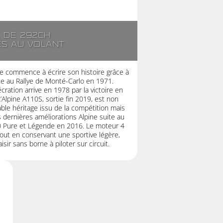
. de 292ch
es au volant
e commence à écrire son histoire grâce à
ette au Rallye de Monté-Carlo en 1971.
cration arrive en 1978 par la victoire en
Alpine A110S, sortie fin 2019, est non
able héritage issu de la compétition mais
 dernières améliorations Alpine suite au
 Pure et Légende en 2016. Le moteur 4
out en conservant une sportive légère,
sir sans borne à piloter sur circuit.