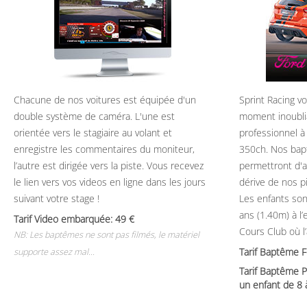
Chacune de nos voitures est équipée d'un
Sprint Racing v
double système de caméra. L'une est
moment inoubli
orientée vers le stagiaire au volant et
professionnel à
enregistre les commentaires du moniteur,
350ch. Nos bap
l’autre est dirigée vers la piste. Vous recevez
permettront d'ap
le lien vers vos videos en ligne dans les jours
dérive de nos p
suivant votre stage !
Les enfants son
ans (1.40m) à l
Tarif Video embarquée: 49
Cours Club où l
NB: Les baptêmes ne sont pas filmés, le matériel
Tarif Baptême 
supporte assez mal...
Tarif Baptême P
un enfant de 8