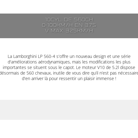
10cyl. de 560ch
0-100km/h en 3,7s
V max: 325km/h
La Lamborghini LP 560-4 s'offre un nouveau design et une série
d'améliorations aérodynamiques, mais les modifications les plus
importantes se situent sous le capot. Le moteur V10 de 5.2l dispose
désormais de 560 chevaux, inutile de vous dire qu’il n’est pas nécessair
d'en arriver là pour ressentir un plaisir immense !