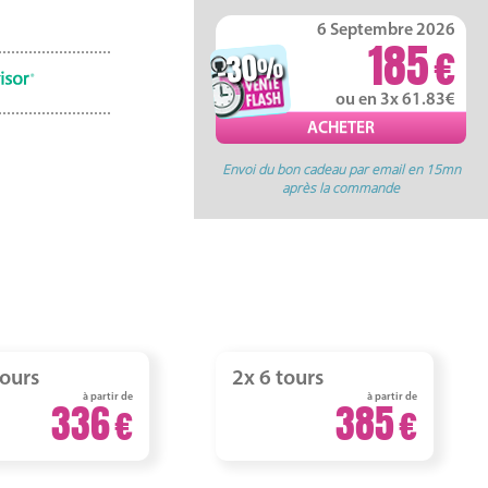
6 Septembre 2026
185
-30
%
ou en 3x 61.83
Envoi du bon cadeau par email en 15mn
après la commande
tours
2x 6 tours
à partir de
à partir de
336
385