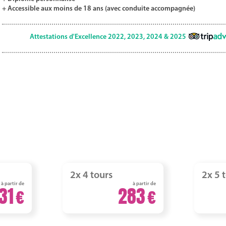
+ Accessible aux moins de 18 ans (avec conduite accompagnée)
Attestations d'Excellence 2022, 2023, 2024 & 2025
2x 4 tours
2x 5 
à partir de
à partir de
31
283