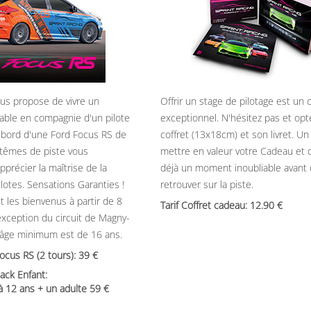
ous propose de vivre un
Offrir un stage de pilotage est un
able en compagnie d'un pilote
exceptionnel. N'hésitez pas et opt
 bord d'une Ford Focus RS de
coffret (13x18cm) et son livret. U
têmes de piste vous
mettre en valeur votre Cadeau et 
précier la maîtrise de la
déjà un moment inoubliable avant
ilotes. Sensations Garanties !
retrouver sur la piste.
t les bienvenus à partir de 8
Tarif Coffret cadeau: 12.90
’exception du circuit de Magny-
’âge minimum est de 16 ans.
Focus RS (2 tours): 39
ack Enfant:
 à 12 ans + un adulte 59