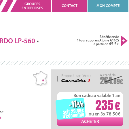
GROUPES
CONTACT
MON COMPTE
ENTREPRISES
Bénéficiez de
ARDO
LP-560
1 tour supp. en Alpine A110S
45.5
à partir de
Proposé par l'école:
264
.89
Bon cadeau valable 1 an
235
-11
%
soit 29.40
ne
d'économie
ou en 3x 78.50
h