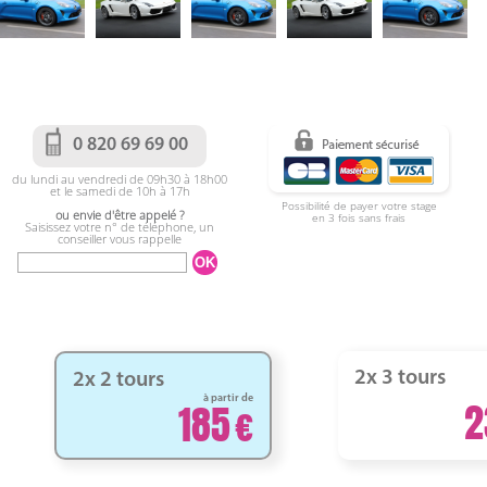
0 820 69 69 00
du lundi au vendredi de 09h30 à 18h00
et le samedi de 10h à 17h
Possibilité de payer votre stage
ou envie d'être appelé ?
en 3 fois sans frais
Saisissez votre n° de téléphone, un
conseiller vous rappelle
2x 3 tours
2x 2 tours
à partir de
2
185