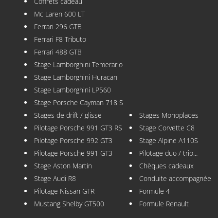
Coffrets cadeau
Mc Laren 600 LT
Ferrari 296 GTB
Ferrari F8 Tributo
Ferrari 488 GTB
Stage Lamborghini Temerario
Stage Lamborghini Huracan
Stage Lamborghini LP560
Stage Porsche Cayman 718 S
Stages de drift / glisse
Stages Monoplaces
Pilotage Porsche 991 GT3 RS
Stage Corvette C8
Pilotage Porsche 992 GT3
Stage Alpine A110S
Pilotage Porsche 991 GT3
Pilotage duo / trio...
Stage Aston Martin
Chèques cadeaux
Stage Audi R8
Conduite accompagnée
Pilotage Nissan GTR
Formule 4
Mustang Shelby GT500
Formule Renault