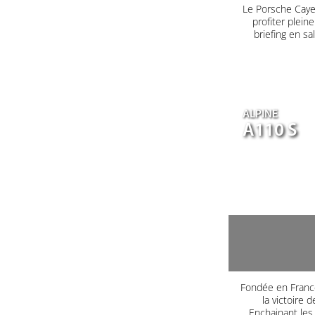
Le Porsche Caye
profiter plein
briefing en s
ALPINE
A110 S
Fondée en France
la victoire 
Enchainant les 