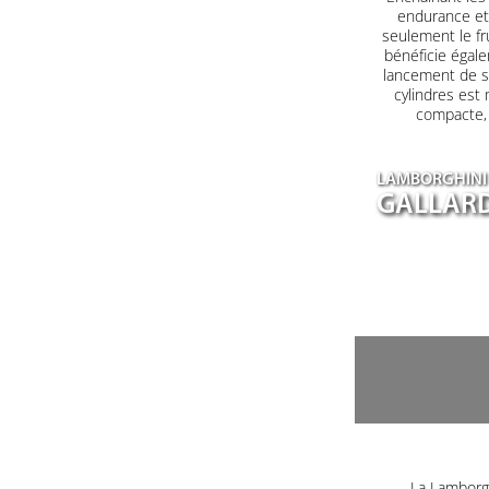
endurance et 
seulement le fr
bénéficie égale
lancement de s
cylindres est
compacte, a
LAMBORGHINI
GALLARD
La Lamborgh