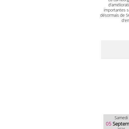
d'améliorat
importantes s
désormais de 560
d'en
Samedi
05
Septem