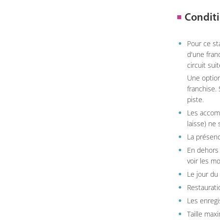
Conditi
Pour ce st
d'une fran
circuit sui
Une option
franchise.
piste.
Les accom
laisse) ne 
La présenc
En dehors 
voir les m
Le jour du
Restauratio
Les enregi
Taille max