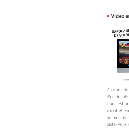
Video 
Chacune de 
d'un double
L'une est or
volant et e
du moniteur, 
piste. Vous 