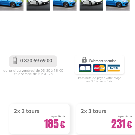
0 820 69 69 00
du lundi au vendredi de 09h30 à 18h00
et le samedi de 10h à 17h
Possibilité de payer votre stage
en 3 fois sans frais
2x 2 tours
2x 3 tours
à partir de
à partir de
185
231