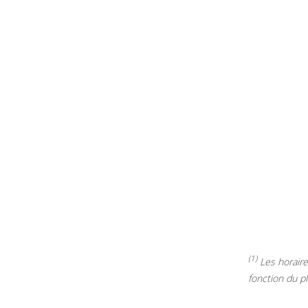
(1)
Les horaires
fonction du p