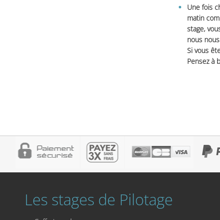
Une fois c
matin comm
stage, vou
nous nous 
Si vous ête
Pensez à b
Les stages de Pilotage