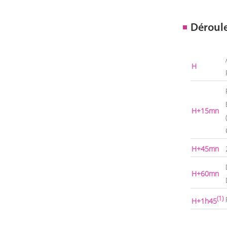
Déroul
H
H+15mn
H+45mn
H+60mn
(1)
H+1h45