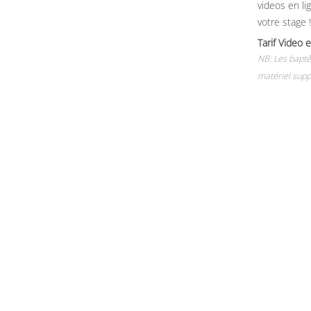
videos en li
votre stage !
Tarif Vide
NB: Les baptê
matériel supp